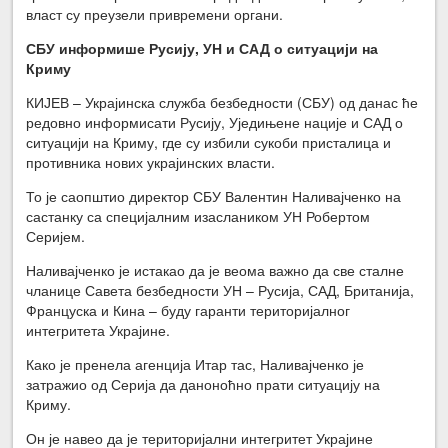
власт су преузели привремени органи.
СБУ информише Русију, УН и САД о ситуацији на
Криму
КИЈЕВ – Украјинска служба безбедности (СБУ) од данас ће
редовно информисати Русију, Уједињене нације и САД о
ситуацији на Криму, где су избили сукоби присталица и
противника нових украјинских власти.
То је саопштио директор СБУ Валентин Наливајченко на
састанку са специјалним изаслаником УН Робертом
Серијем.
Наливајченко је истакао да је веома важно да све сталне
чланице Савета безбедности УН – Русија, САД, Британија,
Француска и Кина – буду гаранти територијалног
интегритета Украјине.
Како је пренела агенција Итар тас, Наливајченко је
затражио од Серија да даноноћно прати ситуацију на
Криму.
Он је навео да је територијални интегритет Украјине