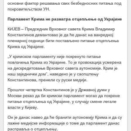
основни фактор решавања свих безбедносних питања под
покровитељством УН.
Парламент Крима не разматра отцепљење од Украјине
КИЈЕВ – Председник Врховног савета Крима Владимир
Константинов демантовао је да ће данас на ванредној
пленарној седници бити постављено питање отцепљења
Крима од Украјине.
„У кримском парламенту није покренуто питање
повлачења Крима из Украјине. То је провокација усмерена
на дискредитовање Врховног савета аутономије. Крим је
наш заједнички дом”, наведено је у саопштењу
Константинова, пренели су руски медији.
Прошлог четвртка Константинов је у Државној думи у
Москви рекао да би кримски парламент могао да покрене
питање отцепљења од Украјине, у случају смене легале
власти у Кијеву.
Он је данас навео да ће бранити аутономију Крима и да су
лажне медијске информације о томе да парламент данас
расправља о отцепљењу.