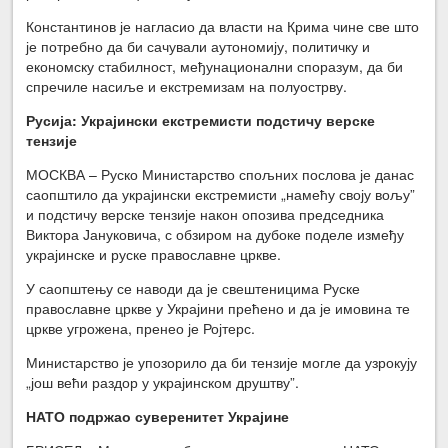
Константинов је нагласио да власти на Крима чине све што
је потребно да би сачували аутономију, политичку и
економску стабилност, међунационални споразум, да би
спречиле насиље и екстремизам на полуострву.
Русија: Украјински екстремисти подстичу верске
тензије
МОСКВА – Руско Министарство спољних послова је данас
саопштило да украјински екстремисти „намећу своју вољу”
и подстичу верске тензије након опозива председника
Виктора Јануковича, с обзиром на дубоке поделе између
украјинске и руске православне цркве.
У саопштењу се наводи да је свештеницима Руске
православне цркве у Украјини прећено и да је имовина те
цркве угрожена, пренео је Ројтерс.
Министарство је упозорило да би тензије могле да узрокују
„још већи раздор у украјинском друштву”.
НАТО подржао суверенитет Украјине