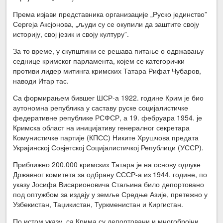
Према изјави представника организације „Руско јединство”
Сергеја Аксјонова, „људи су се окупили да заштите своју
историју, свој језик и своју културу”.
За то време, у скупштини се решава питање о одржавању
седнице кримског парламента, којем се категорички
противи лидер митинга кримских Татара Рифат Чубаров,
наводи Итар тас.
Са формирањем бившег ШСР-а 1922. године Крим је био
аутономна република у саставу руске социјалистичке
федеративне републике РСФСР, а 19. фебруара 1954. је
Кримска област на иницијативу генералног секретара
Комунистичке партије (КПСС) Никите Хрушчова предата
Украјинској Совјетској Социјалистичкој Републици (УССР).
Приближно 200.000 кримских Татара је на основу одлуке
Државног комитета за одбрану СССР-а из 1944. године, по
указу Јосифа Висарионовича Стаљина било депортовано
под оптужбом за издају у земље Средње Азије, претежно у
Узбекистан, Таџикистан, Туркменистан и Киргистан.
По истом указу, са Крима су депортовани и многобројни