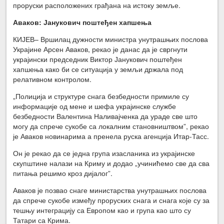
проруски расположених грађана на истоку земље.
Аваков: Јанукович поштеђен хапшења
КИЈЕВ– Вршилац дужности министра унутрашњих послова
Украјине Арсен Аваков, рекао је данас да је свргнути
украјински председник Виктор Јанукович поштеђен
хапшења како би се ситуација у земљи држала под
релативном контролом.
„Полиција и структуре снага безбедности примиле су
информације од мене и шефа украјинске службе
безбедности Валентина Наливајченка да ураде све што
могу да спрече сукобе са локалним становништвом”, рекао
је Аваков новинарима а пренела руска агенција Итар-Тасс.
Он је рекао да се једна група изасланика из украјинске
скупштине налази на Криму и додао „учинићемо све да сва
питања решимо кроз дијалог”.
Аваков је позвао снаге министарства унутрашњих послова
да спрече сукобе између проруских снага и снага које су за
тешњу интеграцију са Европом као и група као што су
Татари са Крима.