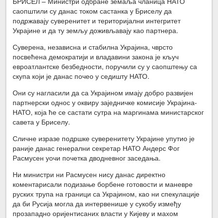
БРИСЕЛ – Министри одбране земаља чланица НАТО
саопштили су данас током састанка у Бриселу да
подржавају суверенитет и територијални интегритет
Украјине и да ту земљу доживљавају као партнера.
Суверена, независна и стабилна Украјина, чврсто
посвећена демократији и владавини закона је кључ
евроатлантске безбедности, поручили су у саопштењу са
скупа који је данас почео у седишту НАТО.
Они су нагласили да са Украјином имају добро развијен
партнерски однос у оквиру заједничке комисије Украјина-
НАТО, која ће се састати сутра на маргинама министарског
савета у Бриселу.
Сличне изразе подршке суверенитету Украјине упутио је
раније данас генерални секретар НАТО Андерс Фог
Расмусен уочи почетка дводневног заседања.
Ни министри ни Расмусен нису данас директно
коментарисали подизање борбене готовости и маневре
руских трупа на граници са Украјином, као ни спекулације
да би Русија могла да интервенише у сукобу између
прозападно оријентисаних власти у Кијеву и махом