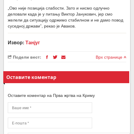
„Ово није позиција слабости. Зато и нисмо одлучно
деловали када је у питању Виктор Јанукович, јер смо
желели да ситуацију одржимо стабилном и не дамо повод
суседној држави”, рекао је Аваков.
Извор:
Танјуг
Подели вест:
Врх странице
Оставите коментар
Оставите коментар на Прва жртва на Криму