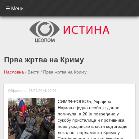
☰ Мени
Прва жртва на Криму
Насловна
/
Вести
/
Прва жртва на Криму
←Претходна вест
Следећа вест →
Објављено: 26/02/2014, 20:09
СИМФЕРОПОЉ, Украјина –
Најмање једна особа је данас
погинула, а 20 је повређено у
сукобу присталица и противника
нове украјинске власти код зграде
локалног парламента Крима у
Симферопољу, на југу Украјине.