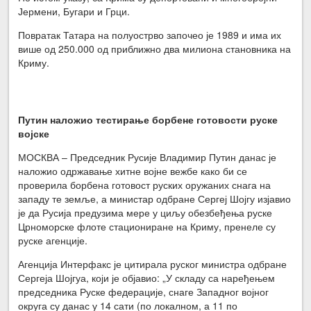
Јермени, Бугари и Грци.
Повратак Татара на полуострво започео је 1989 и има их
више од 250.000 од приближно два милиона становника на
Криму.
Путин наложио тестирање борбене готовости руске
војске
МОСКВА – Председник Русије Владимир Путин данас је
наложио одржавање хитне војне вежбе како би се
проверила борбена готовост руских оружаних снага на
западу те земље, а министар одбране Сергеј Шојгу изјавио
је да Русија предузима мере у циљу обезбеђења руске
Црноморске флоте стациониране на Криму, пренеле су
руске агенције.
Агенција Интерфакс је цитирала руског министра одбране
Сергеја Шојгуа, који је објавио: „У складу са наређењем
председника Руске федерације, снаге Западног војног
округа су данас у 14 сати (по локалном, а 11 по