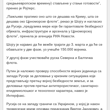
средњеевропском времену) стављене у стање готовости”,
пренео је Ројтерс.
„Пажљиво пратимо оно што се дешава на Криму, шта се
дешава око Црноморске флоте”, рекао је Шојгу и нагласио
да Русија „предузима мере које би гарантовале безбедност
објеката, инфраструктуре и арсенала у Црноморској
флоти”, пренела је агенција РИА Новости.
Шојгу је најавио да ће вежбе трајати до 3. марта и да ће се
обављати у две фазе, уз учешће 150.000 војника.
У другој фази учествоваће руска Северна и Балтичка
флота.
Путин је наложио проверу способности војних јединица са
запада Русије за деловање у кризним ситуацијама које
представљају претњу војној безбедности земље, и за
деловање против претњи антитерористичког, санитарно-
епидемиолошког и техногеног карактера, навео је
Интерфакс.
Русија се на западу граничи са Украјином, у којој је након
тромесечне кризе опозван председник Виктор Јанукович, а