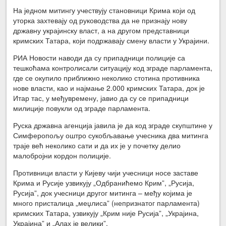
На једном митингу учествују становници Крима који од
уторка захтевају од руководства да не признају нову
државну украјинску власт, а на другом представници
кримских Татара, који подржавају смену власти у Украјини.
РИА Новости наводи да су припадници полиције са
тешкоћама контролисали ситуацију код зграде парламента,
где се окупило приближно неколико стотина противника
нове власти, као и најмање 2.000 кримских Татара, док је
Итар тас, у међувремену, јавио да су се припадници
милиције повукли од зграде парламента.
Руска државна агенција јавила је да код зграде скупштине у
Симферопољу оштро сукобљавање учесника два митинга
траје већ неколико сати и да их је у почетку делио
малобројни кордон полиције.
Противници власти у Кијеву чији учесници носе заставе
Крима и Русије узвикују „Одбранићемо Крим”, „Русија,
Русија”, док учесници другог митинга – међу којима је
много присталица „меџлиса” (непризнатог парламента)
кримских Татара, узвикују „Крим није Русија”, „Украјина,
Украјина” и „Алах је велики”.