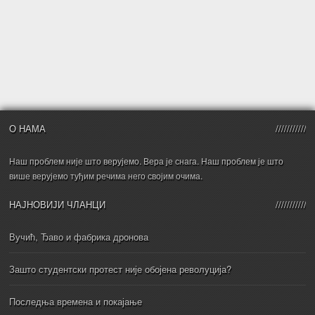
О НАМА
Наш проблем није што верујемо. Вера је снага. Наш проблем је што
више верујемо туђим речима него својим очима.
НАЈНОВИЈИ ЧЛАНЦИ
Вучић, Ђаво и фабрика дронова
Зашто студентски протест није обојена револуција?
Последња времена и покајање