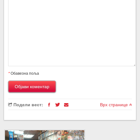
*
Обавезна поља
Подели вест:
Врх странице