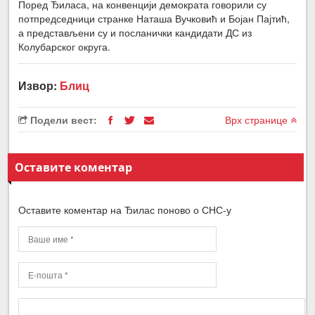
Поред Ђиласа, на конвенцији демократа говорили су
потпредседници странке Наташа Вучковић и Бојан Пајтић,
а представљени су и посланички кандидати ДС из
Колубарског округа.
Извор:
Блиц
Подели вест:
Врх странице
Оставите коментар
Оставите коментар на Ђилас поново о СНС-у