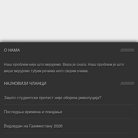
О НАМА
Наш проблем није што верујемо. Вера је снага. Наш проблем је што
више верујемо туђим речима него својим очима.
НАЈНОВИЈИ ЧЛАНЦИ
Зашто студентски протест није обојена револуција?
Последња времена и покајање
Видовдан на Газиместану 2026