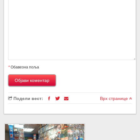
*
Обавезна поља
Подели вест:
Врх странице