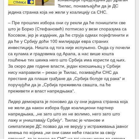
Ђилас, понављајући да је ДС
једина странка која не жели у коалицију са СНС.
– Пре прошлих избора они су рекли да ће поништити све
што је Борко (Стефановић) потписао у вези споразума са
Косовом, јер је издајник, да ће струја одмах појефтинити и
да ће у Србију доћи 100 милијарди евра страних
инвестиција. Ништа од тога није испуњено. Онда су почели
са кулама и градовима од Арапа, а нас више кошта
гошћење тих шеика него што Србија има користи од њих.
За скоро две године власти, један кокошињац у Србији
нису направили – рекао је Ђилас, позивајући СНС да
престане да плаши грађане да „Србија болује од рака“ и
поручујући да је „Србија преживела свашта, па ће
преживети и власт напредњака“.
Лидер демократа је поновио да су они једина странка која
не жели да након избора буде коалициони партнер
напредњака, „не зато што их не волимо, него зато што
лажу и уништавају Србију“. Ђилас је чланове и
симпатизере ДС позвао да не верују у истраживања јавног
мнења по којима „ни они сами неће гласати за своју
странку“, те је рекао да СНС на тај начин жели да створи