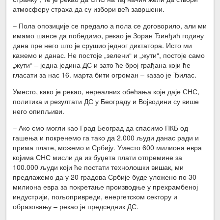
атмосферу страха да су избори већ завршени.
– Пола опозиције се предало а пола се договорило, али ми
имамо шансе да победимо, рекао је Зоран Ђинђић годину
дана пре него што је срушио једног диктатора. Исто ми
кажемо и данас. Не постоје „зелени“ и „жути“, постоје само
„жути“ – једна једина ДС и зато ће број грађана који ће
гласати за нас 16. марта бити огроман – казао је Ђилас.
Уместо, како је рекао, нереалних обећања које даје СНС,
политика и резултати ДС у Београду и Војводини су више
него опипљиви.
– Ако смо могли као Град Београд да спасимо ПКБ од
гашења и покренемо га тако да 2.000 људи данас ради и
прима плате, можемо и Србију. Уместо 600 милиона евра
којима СНС мисли да из буџета плати отпремине за
100.000 људи који ће постати технолошки вишак, ми
предлажемо да у 20 градова Србије буде уложено по 30
милиона евра за покретање производње у прехрамбеној
индустрији, пољопривреди, енергетском сектору и
образовању – рекао је председник ДС.