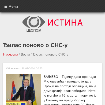
☰ Мени
Ђилас поново о СНС-у
Насловна
/
Вести
/
Ђилас поново о СНС-у
←Претходна вест
Следећа вест →
Објављено: 26/02/2014, 20:53
ВАЉЕВО – Годину дана пре пада
Милошевића изгледало је да у
Србији не постоји опозиција, па је
демократија ипак победила. Исто
је могуће и 16. марта – поручио је
у Ваљеву на предизборној
конвенцији председник ДС Драган