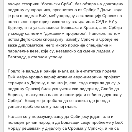
ваљда створили “босански Срби”, без обзира на драгоцену
подршку сународника, првенствено из Србије? Даље, када
је реч о подели БиХ, међународну легализацију Српске на
пола њене територије извеле су ваљда ипак САД и ЕУ у
Дејтону, и то уз сагласност Бошњака и Хрвата, а не Србија
у складу са неким “државним пројектом”. Напокон, по том
истом Дејтонском споразуму, између Српске и Србије не
важе дипломатске, него много присније специјалне и
паралелне везе, које су, независно од смена лидера у
Београду, у сталном успону.
Пошто је ваљда и раније знала да је ентитетска подела
БиХ међународно верификовани евро-амерички пројекат
сервиран у Дејтону, и пошто је, ево, сада открила да су „у
подршку Српској били укључени сви лидери од Слобе до
Бориса, те актуелна власт и опозиција и већина друштва у
Србији“, Бисерко је требало да се запита где је онда
уопште проблем сем у њеној глави.
Налази се у неразумијевању да Срби јесу један, али и
полицентричан народ и да Бошњаци своје проблеме у БиХ
морају решавати у дијалогу са Србима у Српској, а не са