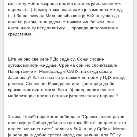
као тачку мобилизирања против осталих југословенских
народа. (…) Демократска власт само је заменила метод.
(…) За разлику од Милошевића који је БиХ покушао да
подели ратом, геноцидом, етничким чишћењем, ови …
након њега ту исту политику … проводе дипломатским
средствима.
Шта на ово све рећи? До сада су, Соњи сродне
аутошовинистичке душе, Србима обично спочитавале
Начертаније и Меморандум САНУ, па откуд сада и
Јасеновац? Какве везе са усташким логором у НДХ имају,
рецимо, Словенци, Македонци или Црногорци да би
српско стратиште могло бити “фактор великосрпске
мобилизације против осталих југословенских народа”?
Затим, Ћосић није могао рећи да је “Српска једини ратни
плен који је Србија добила из ратова 90-их” напросто зато
што се “мањи ентитет” налази у БиХ, а не у Србији. Могао
је рећи да је добио српски народ као целина, али РС су