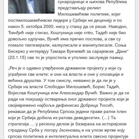
сународници и њихова Република
представљају реликт
Милошевићеве политике, којег
постмилошевићевски лидери у Србији ни деценију и по
након 5. октобра 2000. нису у стању да се реше. Наводно,
Ђинђић није стигао, Коштуница није хтeо, Тадић није био
довољно одлучан, Вучић има пречих послова, а сви су
помало тактизирали, калкулисали и манипулисали. Соња
Бисерко у интервјуу Тамари Вукчевић за сарајевске „Дане“
(23.1.15) све то је упростила и утолико заслужује пажњу.
„Реч је о одавно утврђеном државном пројекту у који су
уграђене све елите: и оне на власти и оне у опозицији и
већина друштва. У том смислу, неважно је да ли је у
Србији на власти Слободан Милошевић, Борис Тадић,
Војислав Коштуница или Александар Вучић. Важно је да се
ради на покушају остварења оног државног пројекта који је
својевремено најбоље дефинисао Добрица Ћосић,
рекавши да је Република Српска једини прави ратни плен
који је Србија добила из ратова деведесетих. (…) Та
стратегија … у региону делом је базирана на историјском
страдању Срба у логору Јасеновац и на улози жртве коју
српска политичка и интелектуална елита свесно пројектује