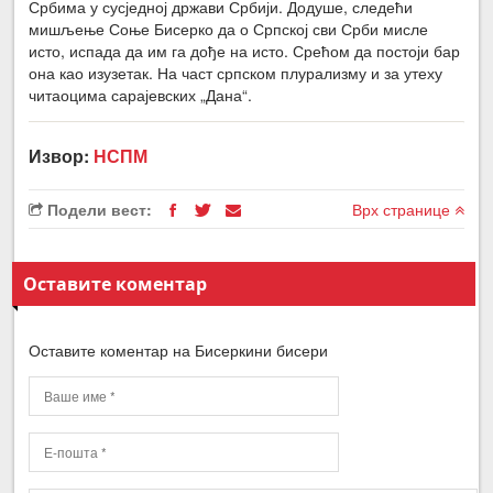
Србима у сусједној држави Србији. Додуше, следећи
мишљење Соње Бисерко да о Српској сви Срби мисле
исто, испада да им га дође на исто. Срећом да постоји бар
она као изузетак. На част српском плурализму и за утеху
читаоцима сарајевских „Дана“.
Извор:
НСПМ
Подели вест:
Врх странице
Оставите коментар
Оставите коментар на Бисеркини бисери