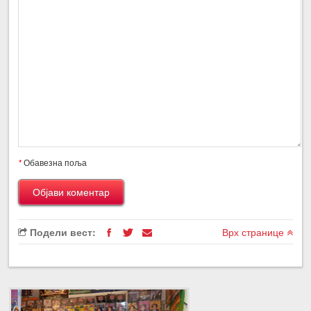
*
Обавезна поља
Подели вест:
Врх странице