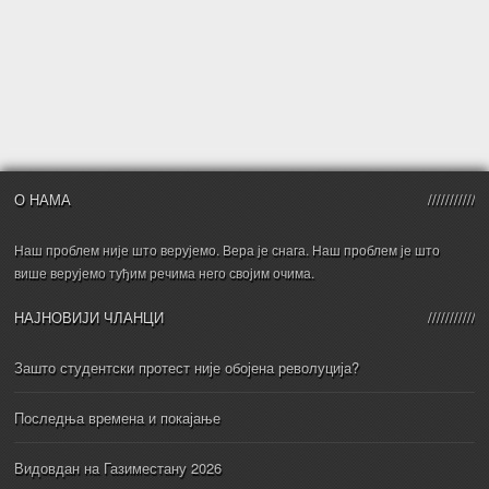
О НАМА
Наш проблем није што верујемо. Вера је снага. Наш проблем је што
више верујемо туђим речима него својим очима.
НАЈНОВИЈИ ЧЛАНЦИ
Зашто студентски протест није обојена револуција?
Последња времена и покајање
Видовдан на Газиместану 2026