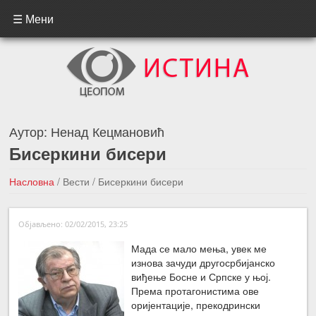
☰ Мени
Аутор:
Ненад Кецмановић
Бисеркини бисери
Насловна
/
Вести
/
Бисеркини бисери
←Претходна вест
Следећа вест →
Објављено: 02/02/2015, 23:25
Мада се мало мења, увек ме
изнова зачуди другосрбијанско
виђење Босне и Српске у њој.
Према протагонистима ове
оријентације, прекодрински