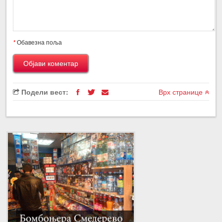
*
Обавезна поља
Подели вест:
Врх странице