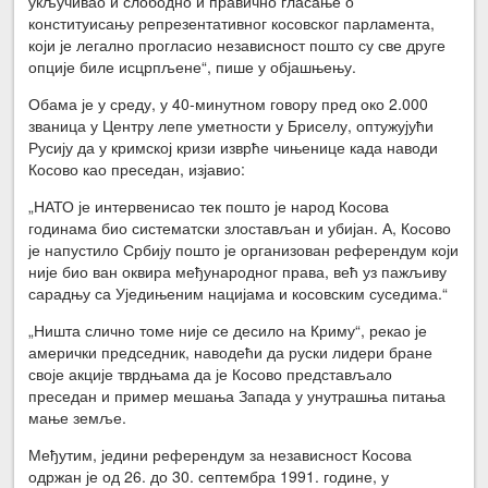
укључивао и слободно и правично гласање о
конституисању репрезентативног косовског парламента,
који је легално прогласио независност пошто су све друге
опције биле исцрпљене“, пише у објашњењу.
Обама је у среду, у 40-минутном говору пред око 2.000
званица у Центру лепе уметности у Бриселу, оптужујући
Русију да у кримској кризи изврће чињенице када наводи
Косово као преседан, изјавио:
„НАТО је интервенисао тек пошто је народ Косова
годинама био систематски злостављан и убијан. А, Косово
је напустило Србију пошто је организован референдум који
није био ван оквира међународног права, већ уз пажљиву
сарадњу са Уједињеним нацијама и косовским суседима.“
„Ништа слично томе није се десило на Криму“, рекао је
амерички председник, наводећи да руски лидери бране
своје акције тврдњама да је Косово представљало
преседан и пример мешања Запада у унутрашња питања
мање земље.
Међутим, једини референдум за независност Косова
одржан је од 26. до 30. септембра 1991. године, у