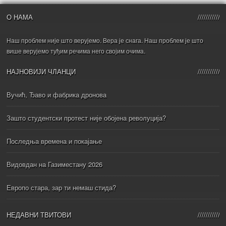
О НАМА
Наш проблем није што верујемо. Вера је снага. Наш проблем је што
више верујемо туђим речима него својим очима.
НАЈНОВИЈИ ЧЛАНЦИ
Вучић, Ђаво и фабрика дронова
Зашто студентски протест није обојена револуција?
Последња времена и покајање
Видовдан на Газиместану 2026
Европо стара, зар ти немаш стида?
НЕДАВНИ ТВИТОВИ