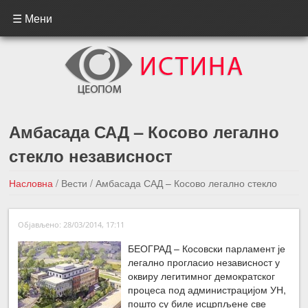
☰ Мени
Амбасада САД – Косово легално
стекло независност
Насловна
/
Вести
/
Амбасада САД – Косово легално стекло
независност
Објављено: 28/03/2014, 17:11
←Претходна вест
Следећа вест →
БЕОГРАД – Косовски парламент је
легално прогласио независност у
оквиру легитимног демократског
процеса под администрацијом УН,
пошто су биле исцрпљене све