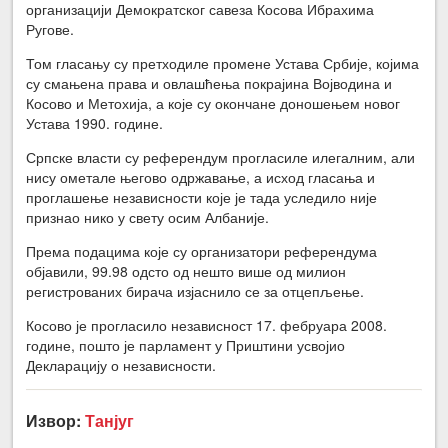
организацији Демократског савеза Косова Ибрахима
Ругове.
Том гласању су претходиле промене Устава Србије, којима
су смањена права и овлашћења покрајина Војводина и
Косово и Метохија, а које су окончане доношењем новог
Устава 1990. године.
Српске власти су референдум прогласиле илегалним, али
нису ометале његово одржавање, а исход гласања и
проглашење независности које је тада уследило није
признао нико у свету осим Албаније.
Према подацима које су организатори референдума
објавили, 99.98 одсто од нешто више од милион
регистрованих бирача изјаснило се за отцепљење.
Косово је прогласило независност 17. фебруара 2008.
године, пошто је парламент у Приштини усвојио
Декларацију о независности.
Извор:
Танјуг