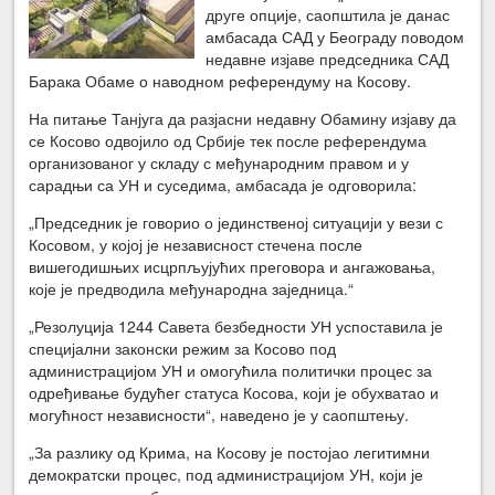
друге опције, саопштила је данас
амбасада САД у Београду поводом
недавне изјаве председника САД
Барака Обаме о наводном референдуму на Косову.
На питање Танјуга да разјасни недавну Обамину изјаву да
се Косово одвојило од Србије тек после референдума
организованог у складу с међународним правом и у
сарадњи са УН и суседима, амбасада је одговорила:
„Председник је говорио о јединственој ситуацији у вези с
Косовом, у којој је независност стечена после
вишегодишњих исцрпљујућих преговора и ангажовања,
које је предводила међународна заједница.“
„Резолуција 1244 Савета безбедности УН успоставила је
специјални законски режим за Косово под
администрацијом УН и омогућила политички процес за
одређивање будућег статуса Косова, који је обухватао и
могућност независности“, наведено је у саопштењу.
„За разлику од Крима, на Косову је постојао легитимни
демократски процес, под администрацијом УН, који је