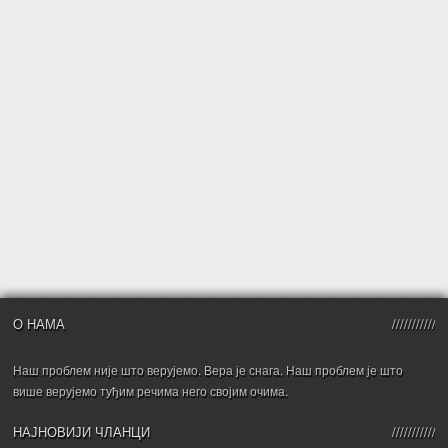
О НАМА
Наш проблем није што верујемо. Вера је снага. Наш проблем је што
више верујемо туђим речима него својим очима.
НАЈНОВИЈИ ЧЛАНЦИ