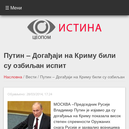
☰ Мени
Путин – Догађаји на Криму били
су озбиљан испит
Насловна
/
Вести
/
Путин – Догађаји на Криму били су озбиљан
испит
Објављено: 28/03/2014, 17:24
←Претходна вест
Следећа вест →
МОСКВА –Председник Русије
Владимир Путин је изјавио да су
догађања на Криму показала висок
степен спремности Оружаних
снага Русије и захвалио војницима