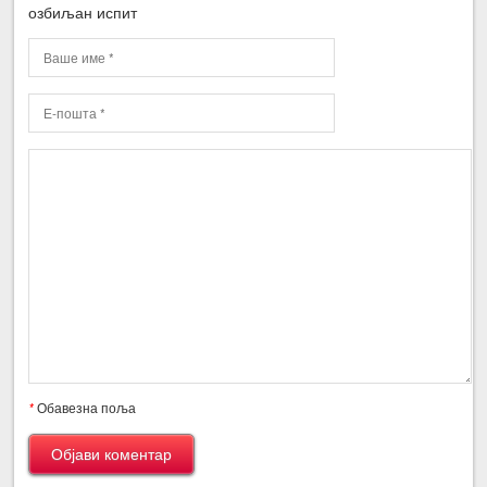
озбиљан испит
*
Обавезна поља