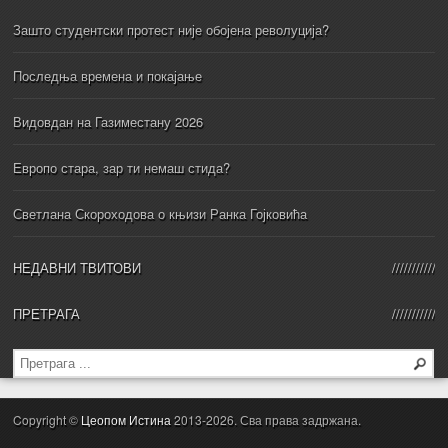
Зашто студентски протест није обојена револуција?
Последња времена и покајање
Видовдан на Газиместану 2026
Европо стара, зар ти немаш стида?
Светлана Скороходова о књизи Ранка Гојковића
НЕДАВНИ ТВИТОВИ
ПРЕТРАГА
Copyright ©
Цеопом Истина
2013-2026. Сва права задржана.