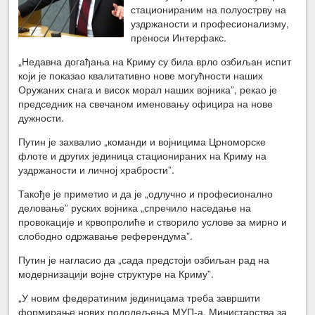
стационираним на полуострву на
уздржаности и професионализму,
преноси Интерфакс.
„Недавна догађања на Криму су била врло озбиљан испит
који је показао квалитативно нове могућности наших
Оружаних снага и висок морал наших војника”, рекао је
председник на свечаном именовању официра на нове
дужности.
Путин је захвалио „команди и војницима Црноморске
флоте и других јединица стационираних на Криму на
уздржаности и личној храбрости”.
Такође је приметио и да је „одлучно и професионално
деловање” руских војника „спречило наседање на
провокације и крвопролиће и створило услове за мирно и
слободно одржавање референдума”.
Путин је нагласио да „сада предстоји озбиљан рад на
модернизацији војне структуре на Криму”.
„У новим федератиним јединицама треба завршити
формирање нових пододељења МУП-а, Министарства за