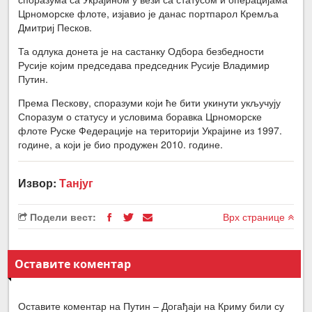
Црноморске флоте, изјавио је данас портпарол Кремља
Дмитриј Песков.
Та одлука донета је на састанку Одбора безбедности
Русије којим председава председник Русије Владимир
Путин.
Према Пескову, споразуми који ће бити укинути укључују
Споразум о статусу и условима боравка Црноморске
флоте Руске Федерације на територији Украјине из 1997.
године, а који је био продужен 2010. године.
Извор:
Танјуг
Подели вест:
Врх странице
Оставите коментар
Оставите коментар на Путин – Догађаји на Криму били су