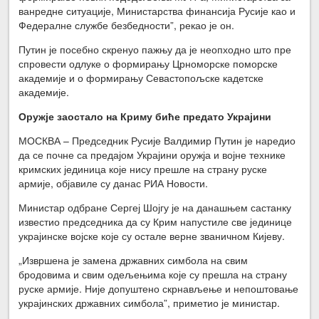
ванредне ситуације, Министарства финансија Русије као и
Федералне службе безбедности”, рекао је он.
Путин је посебно скренуо пажњу да је неопходно што пре
спровести одлуке о формирању Црноморске поморске
академије и о формирању Севастопољске кадетске
академије.
Оружје заостало на Криму биће предато Украјини
МОСКВА – Председник Русије Валдимир Путин је наредио
да се почне са предајом Украјини оружја и војне технике
кримских јединица које нису прешле на страну руске
армије, објавиле су данас РИА Новости.
Министар одбране Сергеј Шојгу је на данашњем састанку
известио председника да су Крим напустиле све јединице
украјинске војске које су остале верне званичном Кијеву.
„Извршена је замена државних симбола на свим
бродовима и свим одељењима које су прешла на страну
руске армије. Није допуштено скрнављење и непоштовање
украјинских државних симбола”, приметио је министар.