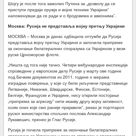
Шојгу је после тога замолио Путина за „дозволу да се
приступи предаји оружја и војне технике Украјини”
напоменувши да се ради и о бродовима и авионима”.
Москва: Русија не представља војну претњу Украјини
МОСКВА – Москва је данас одбацила оптужбе да Русија
представља војну претњу Украјини и започела припреме
за окончање билатералних споразума са Украјином у вези
руске Црноморске флоте.
„Ништа од тога није тачно. Четири међународне инспекције
спроведене у европском делу Русије у марту ове године
под Бечким документом из 2011. године о мерама
изградње поверења, у које су били укључени представници
Литваније, Немачке, Швајцарске, Финске, Естоније,
Белгије, Француске и Украјине, нису открили постојање
„припрема за агресију” нити икакву другу војну активност,
осим оних које смо раније пријавили”, рекао је портпарол
руског министарства спољних послова Александар
Лукавешич, пренео је Глас Русије.
Русија је почела припреме за окончање билатералних
споразума са Украјином у вези са статусом и операцијама