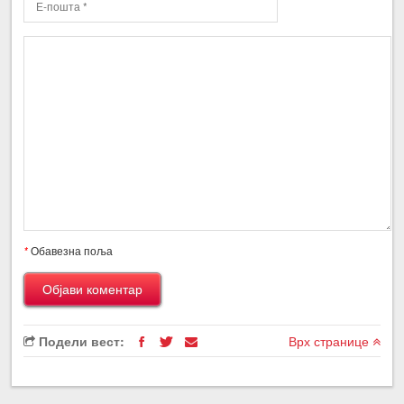
*
Обавезна поља
Подели вест:
Врх странице