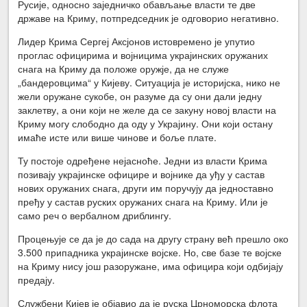
Русије, односно заједничко обављање власти те две
државе на Криму, потпредседник је одговорио негативно.
Лидер Крима Сергеј Аксјонов истовремено је упутио
проглас официрима и војницима украјинских оружаних
снага на Криму да положе оружје, да не служе
„бандеровцима“ у Кијеву. Ситуација је историјска, нико не
жели оружане сукобе, он разуме да су они дали једну
заклетву, а они који не желе да се закуну новој власти на
Криму могу слободно да оду у Украјину. Они који остану
имаће исте или више чинове и боље плате.
Ту постоје одређене нејасноће. Једни из власти Крима
позивају украјинске официре и војнике да уђу у састав
нових оружаних снага, други им поручују да једноставно
пређу у састав руских оружаних снага на Криму. Или је
само реч о вербалном дриблингу.
Процењује се да је до сада на другу страну већ прешло око
3.500 припадника украјинске војске. Но, све базе те војске
на Криму нису још разоружане, има официра који одбијају
предају.
Службени Кијев је објавио да је руска Црноморска флота