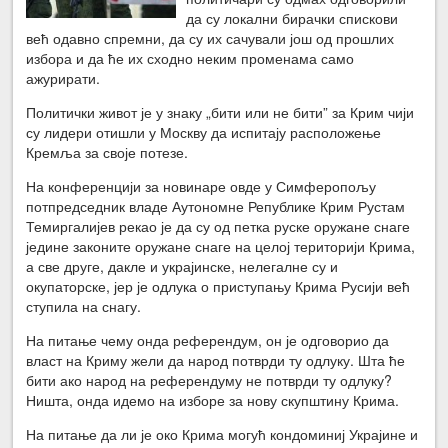
да су локални бирачки спискови
већ одавно спремни, да су их сачували још од прошлих
избора и да ће их сходно неким променама само
ажурирати.
Политички живот је у знаку „бити или не бити” за Крим чији
су лидери отишли у Москву да испитају расположење
Кремља за своје потезе.
На конференцији за новинаре овде у Симферопољу
потпредседник владе Аутономне Републике Крим Рустам
Темиргалијев рекао је да су од петка руске оружане снаге
једине законите оружане снаге на целој територији Крима,
а све друге, дакле и украјинске, нелегалне су и
окупаторске, јер је одлука о приступању Крима Русији већ
ступила на снагу.
На питање чему онда референдум, он је одговорио да
власт на Криму жели да народ потврди ту одлуку. Шта ће
бити ако народ на референдуму не потврди ту одлуку?
Ништа, онда идемо на изборе за нову скупштину Крима.
На питање да ли је око Крима могућ кондоминиј Украјине и