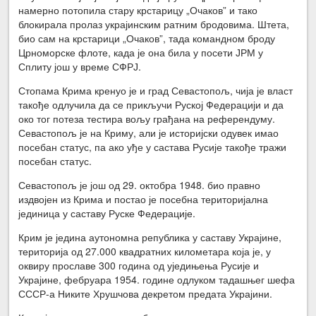
намерно потопила стару крстарицу „Очаков” и тако
блокирала пролаз украјинским ратним бродовима. Штета,
био сам на крстарици „Очаков”, тада командном броду
Црноморске флоте, када је она била у посети ЈРМ у
Сплиту још у време СФРЈ.
Стопама Крима кренуо је и град Севастопољ, чија је власт
такође одлучила да се прикључи Руској Федерацији и да
око тог потеза тестира вољу грађана на референдуму.
Севастопољ је на Криму, али је историјски одувек имао
посебан статус, па ако уђе у састава Русије такође тражи
посебан статус.
Севастопољ је још од 29. октобра 1948. био правно
издвојен из Крима и постао је посебна територијална
јединица у саставу Руске Федерације.
Крим је једина аутономна република у саставу Украјине,
територија од 27.000 квадратних километара која је, у
оквиру прославе 300 година од уједињења Русије и
Украјине, фебруара 1954. године одлуком тадашњег шефа
СССР-а Никите Хрушчова декретом предата Украјини.