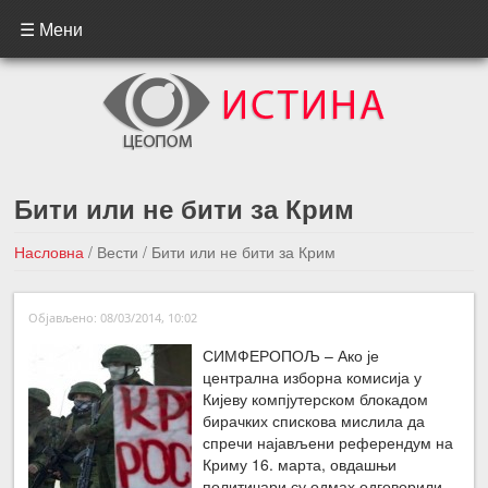
☰ Мени
Бити или не бити за Крим
Насловна
/
Вести
/
Бити или не бити за Крим
←Претходна вест
Следећа вест →
Објављено: 08/03/2014, 10:02
СИМФЕРОПОЉ – Ако је
централна изборна комисија у
Кијеву компјутерском блокадом
бирачких спискова мислила да
спречи најављени референдум на
Криму 16. марта, овдашњи
политичари су одмах одговорили