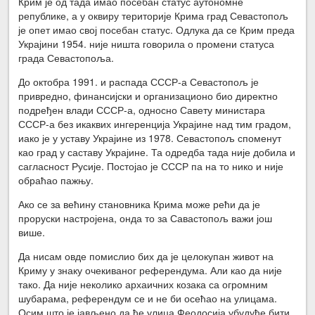
Крим је од тада имао посебан статус аутономне
републике, а у оквиру територије Крима град Севастопољ
је опет имао свој посебан статус. Одлука да се Крим преда
Украјини 1954. није ништа говорила о промени статуса
града Севастопоља.
До октобра 1991. и распада СССР-а Севастопољ је
привредно, финансијски и организационо био директно
подређен влади СССР-а, односно Савету министара
СССР-а без икаквих ингеренција Украјине над тим градом,
иако је у уставу Украјине из 1978. Севастопољ споменут
као град у саставу Украјине. Та одредба тада није добила и
сагласност Русије. Постојао је СССР па на то нико и није
обраћао пажњу.
Ако се за већину становника Крима може рећи да је
проруски настројена, онда то за Савастопољ важи још
више.
Да нисам овде помислио бих да је целокупан живот на
Криму у знаку очекиваног референдума. Али као да није
тако. Да није неколико архаичних козака са огромним
шубарама, референдум се и не би осећао на улицама.
Осим што је јављено да ће улица Феодосија убудуће бити