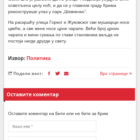
осветљена целу ноћ, и да се у главном граду Крима
реконструише улаз у парк „Шевченко”.
На раскршћу улица Горког и Жуковског сви мушкарци носе
цвеће, а све жене носе црне чарапе. Већи број црних
чарапа и мини сукања по глави становника ваљда не
постоји нигде другде у свету.
Извор:
Политика
Подели вест:
Врх странице
Оставите коментар
Оставите коментар на Бити или не бити за Крим