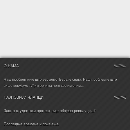
О НАМА
Наш проблем није што верујемо. Вера је снага. Наш проблем је што
више верујемо туђим речима него својим очима.
НАЈНОВИЈИ ЧЛАНЦИ
Зашто студентски протест није обојена револуција?
Последња времена и покајање