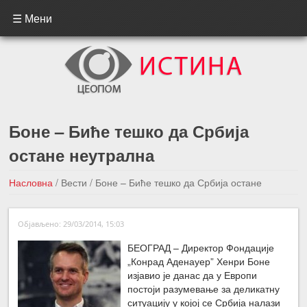
☰ Мени
Боне – Биће тешко да Србија
остане неутрална
Насловна
/
Вести
/
Боне – Биће тешко да Србија остане
неутрална
Објављено: 29/03/2014, 15:03
←Претходна вест
Следећа вест →
БЕОГРАД – Директор Фондације
„Конрад Аденауер” Хенри Боне
изјавио је данас да у Европи
постоји разумевање за деликатну
ситуацију у којој се Србија налази