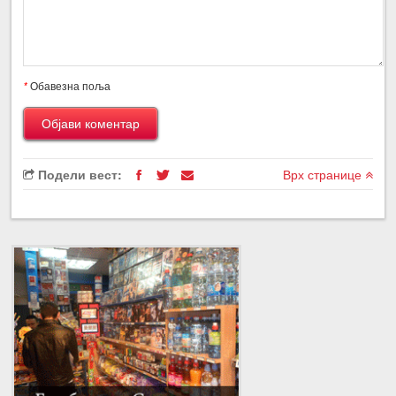
*
Обавезна поља
Подели вест:
Врх странице