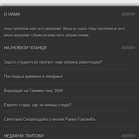
О НАМА
Наш проблем није што верујемо. Вера је снага. Наш проблем је што
више верујемо туђим речима него својим очима.
НАЈНОВИЈИ ЧЛАНЦИ
Зашто студентски протест није обојена револуција?
Последња времена и покајање
Видовдан на Газиместану 2026
Европо стара, зар ти немаш стида?
Светлана Скороходова о књизи Ранка Гојковића
НЕДАВНИ ТВИТОВИ