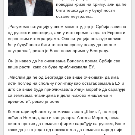
поводом кризе на Криму, али да ће
бити тешко да и у будућности
остане неутрална.
„Разумемо ситуацију у овом моменту, јер је Србија зависна
од руских инвестиција, али у исто време гледа ка Европи и
европским интеграцијама. Ова ситуација показује колико
ће у будућности бити тешко за српску владу да остане
неутрална”, рекао је Боне новинарима у Београду.
Он је навео да ће очекивања Брисела према Србији све
више расти, како се буде приближавала ЕУ.
„Мислим да ће од Београда све више очекивати да има
исти поглед на спољну политику као остатак земаља ЕУ и
што се више буде приближавала Унији мораће да сарађује
са земљама чланицама и дели њихово мишљење и
вредности”, рекао је Боне.
Коментаришућ анкету немачког листа „Шпигл”, по којој
већина Немаца, као и канцеларка Ангела Меркел, нема
ништа против да немачке фирме сарађују са руским, Боне
каже да је то један од показатеља да немачки народ није