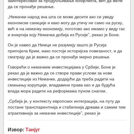
заинтересован за продубљивање конфликта, већ да желе
да се пронађе решење.
„Немачки народ зна шта се може десити ако се уведу
економске санкције и како могу да утичу не само на руску,
већ и на немачку економију, поготово ако имамо у виду гас
и енергија коју Немачка добија из Русије”, рекао је Боне.
Он је навео да Немци не разумеју зашто је Русија
припојила Крим, иако постоји историјска повезаност, и да
сматрају да је важно да се пронађе мирно решење.
Говорећи о немачким инвестицијама у Србији, Боне је
рекао да је важно да се створе прави услови за нове
инвестиције из Немачке, додајући да треба радити на
смањењу корупције, владавини права као и да будућа
влада мора радити на реформама пуном снагом.
„Србија је, у контексту европских интеграција, на путу да
постане транспарентнија и стабилнија држава и самим тим
атрактивнија за немачке инвестиције”, рекао је
Извор:
Танјуг