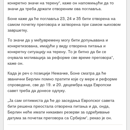
конкретно значи на терену“, каже он напомињући да то
значи да треба држати отвореним ова поглавља.
Боне каже да ће поглавља 23, 24 и 35 бити отворена на
самом почетку преговора и затворена при самом њиховом
завршетку.
То значи да у међувремену могу бити допуњавана и
конкретизована, имајући у виду отворена питања и
конкретну ситуацију на терену. То је битно да би се
очувала мотивација за реформе све време преговора“,
каже он.
Када је реч о позицији Немачке, Боне сматра да ће
званични Берлин помно пратити које су мере и реформе
спроведене, све до 19. и 20. децембра када Европски
савет треба да донесе одлуку.
„Ја сам оптимиста да ће до заседања Европског савета
бити решена преостала отворена питања и да, онда,
Берлин неће имати никаквих резерви за одређивање
датума за почетак преговора са Србијом“, рекао је он.