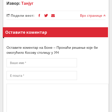
Извор:
Танјуг
Подели вест:
Врх странице
Оставите коментар
Оставите коментар на Боне – Пронаћи решење које би
омогућило Косову столицу у УН