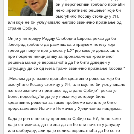
би у перспективи требало пронаћи
неко „креативно решење“ које би
омогућило Косову столицу у УН,
али које не би укључивало његово званично признање од
стране Србије.
Он је у интервјуу Радију Слободна Европа рекао да би
„Београд требало да размишља о крајњем потезу који
треба да повуче пре уласка у ЕУ“ јер како је додао, „што
пре покрене иницијативу за проналажење креативног
решења мања је вероватноћа да ће бити доведен у
ситуацију да се од њега тражи званично признање Косова.“
„Мислим да је важно пронаћи креативно решење које би
омогућило Косову столицу у УН, али које не би укључивало
његово званично признање од стране Србије“, рекао је
Боне, подсећајући да је у немачкој историји било
креативних решења за такве проблеме као што је било
представљање Источне Немачке у Уједињених нацијама.
Када је реч о почетку преговора Србије са ЕУ, Боне каже
да је оптимиста, да не зна да ли ће они почети у јануару
или фебруару, али да је велика вероватноћа да ће се то