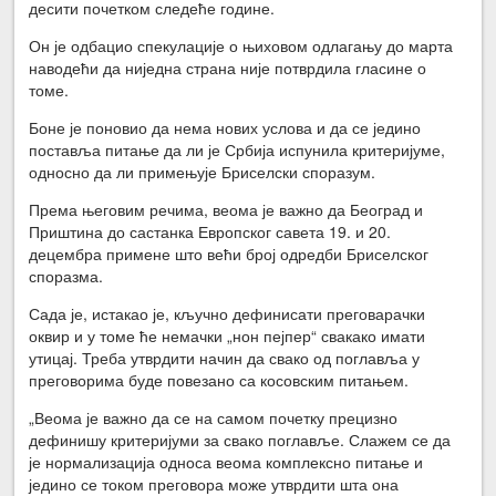
десити почетком следеће године.
Он је одбацио спекулације о њиховом одлагању до марта
наводећи да ниједна страна није потврдила гласине о
томе.
Боне је поновио да нема нових услова и да се једино
поставља питање да ли је Србија испунила критеријуме,
односно да ли примењује Бриселски споразум.
Према његовим речима, веома је важно да Београд и
Приштина до састанка Европског савета 19. и 20.
децембра примене што већи број одредби Бриселског
споразма.
Сада је, истакао је, кључно дефинисати преговарачки
оквир и у томе ће немачки „нон пејпер“ свакако имати
утицај. Треба утврдити начин да свако од поглавља у
преговорима буде повезано са косовским питањем.
„Веома је важно да се на самом почетку прецизно
дефинишу критеријуми за свако поглавље. Слажем се да
је нормализација односа веома комплексно питање и
једино се током преговора може утврдити шта она