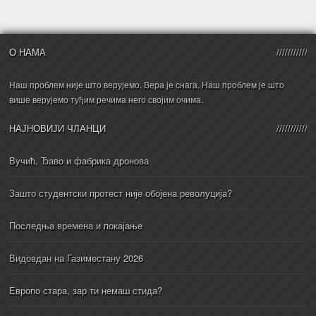
О НАМА
Наш проблем није што верујемо. Вера је снага. Наш проблем је што
више верујемо туђим речима него својим очима.
НАЈНОВИЈИ ЧЛАНЦИ
Вучић, Ђаво и фабрика дронова
Зашто студентски протест није обојена револуција?
Последња времена и покајање
Видовдан на Газиместану 2026
Европо стара, зар ти немаш стида?