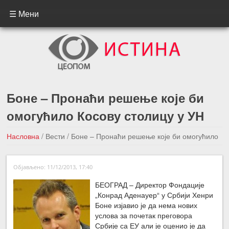
☰ Мени
Боне – Пронаћи решење које би
омогућило Косову столицу у УН
Насловна
/
Вести
/
Боне – Пронаћи решење које би омогућило
Косову столицу у УН
Објављено: 11/12/2013, 17:40
←Претходна вест
Следећа вест →
БЕОГРАД – Директор Фондације
„Конрад Аденауер“ у Србији Хенри
Боне изјавио је да нема нових
услова за почетак преговора
Србије са ЕУ али је оценио је да