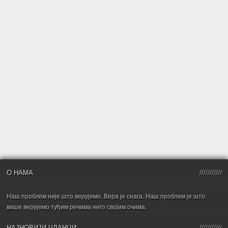
О НАМА
Наш проблем није што верујемо. Вера је снага. Наш проблем је што
више верујемо туђим речима него својим очима.
НАЈНОВИЈИ ЧЛАНЦИ