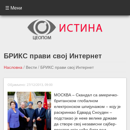
☰ Мени
БРИКС прави свој Интернет
Насловна
/
Вести
/
БРИКС прави свој Интернет
←Претходна вест
Следећа вест →
Објављено: 27/12/2013, 09:00
МОСКВА – Скандал са америчко-
британском глобалном
електронском шпијунажом – коју је
раскринкао Едвард Сноуден –
подстакао је неке велике државе
да створе свој независни сајбер-
простор који неће бити под