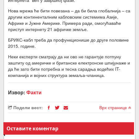
Нова мрежа ће бити повезана – да би била глобалнија – са
другим континенталним кабловским системима Азије,
Африке и Јужне Америке. Примера ради, омогућаваће
приступ интернету 21 афричке земље.
БРИКС-кабл треба да профункционише до друге половине
2015. године.
Неки експерти сматрају да ни ово не гарантује потпуну
заштиту од америчке и британске електронске шпијунаже и
да ће зато бити потребна и тесна сарадња водећих IT-
компанија и војних структура земаља-чланица.
Извор:
Факти
Подели вест:
Врх странице
Оставите коментар