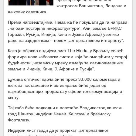
контролом Вашингтона, Лондона и
њихових савезника.
Према наговештајима, Немачка ће покушати да га направи
„на бази постојеће инфраструктуре”. Али, земље БРИКС
(Бразил, Русија, Индија, Кина и Јужна Африка) увелико
раде на заједничком – новом „алтернативном интернету”.
Како је објавио индијски лист The Hindu, у Бразилу се већ
формира нови кабловски систем који ће омогућити у скорој
будућности „независну мрежу између те латиноамеричке
земље и Индије, Кине, Ј. Африке и Русије”.
Дужина оптичког кабла биће преко 33.000 километара и
његово постављање и активирање биће један од
најмабициознијих пројкеата у сфери телекомуникација и
свету.
Тај кабл биће подводни и повезаће Владивосток, кинески
град Шантоу, индијски Ченаи, Кејптаун и бразилску
Форталезу.
Индијски лист тврди да је пројекат „алтернативног
интернета” већ у завршној фази.