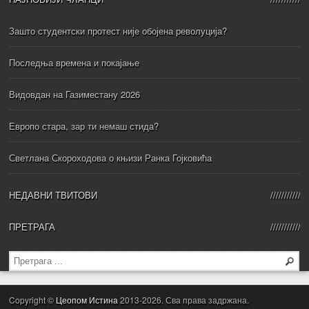
Зашто студентски протест није обојена револуција?
Последња времена и покајање
Видовдан на Газиместану 2026
Европо стара, зар ти немаш стида?
Светлана Скороходова о књизи Ранка Гојковића
НЕДАВНИ ТВИТОВИ
ПРЕТРАГА
Copyright ©
Цеопом Истина
2013-2026. Сва права задржана.