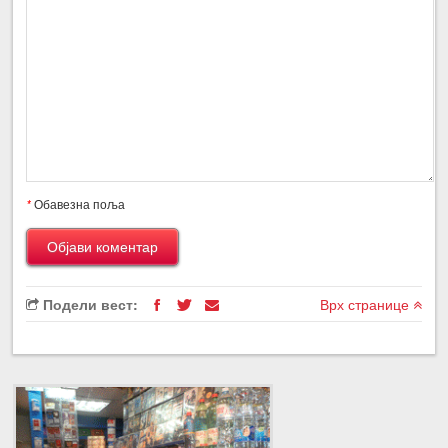
*
Обавезна поља
Подели вест:
Врх странице