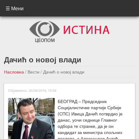
☰ Мени
Дачић о новој влади
Насловна
/
Вести
/
Дачић о новој влади
←Претходна вест
Следећа вест →
Објављено: 26/04/2014, 15:58
БЕОГРАД – Председник
Социјалистичке партије Србије
(СПС) Ивица Дачић потврдио је
данас, уочи седнице Главног
одбора те странке, да је он
кандидат за министра спољних
послова, а Александар Антић