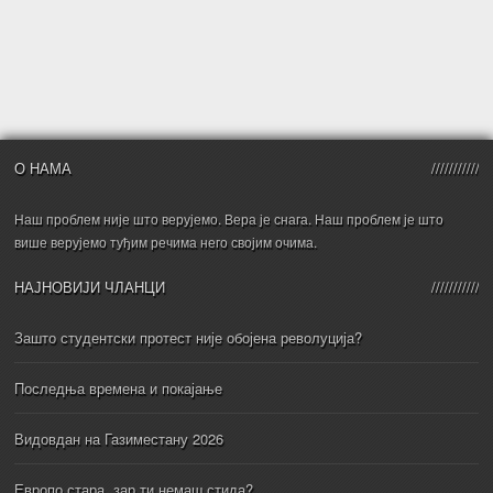
О НАМА
Наш проблем није што верујемо. Вера је снага. Наш проблем је што
више верујемо туђим речима него својим очима.
НАЈНОВИЈИ ЧЛАНЦИ
Зашто студентски протест није обојена револуција?
Последња времена и покајање
Видовдан на Газиместану 2026
Европо стара, зар ти немаш стида?