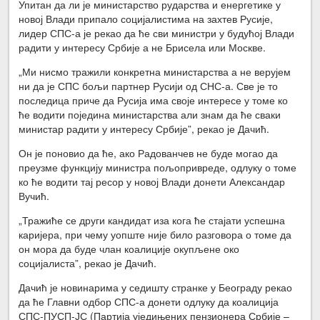
Упитан да ли је министарство рударства и енергетике у
новој Влади припало социјалистима на захтев Русије,
лидер СПС-а је рекао да ће сви министри у будућој Влади
радити у интересу Србије а не Брисела или Москве.
„Ми нисмо тражили конкретна министарства а не верујем
ни да је СПС бољи партнер Русији од СНС-а. Све је то
последица приче да Русија има своје интересе у томе ко
ће водити поједина министарства али знам да ће сваки
министар радити у интересу Србије”, рекао је Дачић.
Он је поновио да ће, ако Радованчев не буде могао да
преузме функцију министра пољопривреде, одлуку о томе
ко ће водити тај ресор у новој Влади донети Александар
Вучић.
„Тражиће се други кандидат иза кога ће стајати успешна
каријера, при чему уопште није било разговора о томе да
он мора да буде члан коалиције окупљене око
социјалиста”, рекао је Дачић.
Дачић је новинарима у седишту странке у Београду рекао
да ће Главни одбор СПС-а донети одлуку да коалиција
СПС-ПУСП-ЈС (Партија уједињених пензионера Србије –