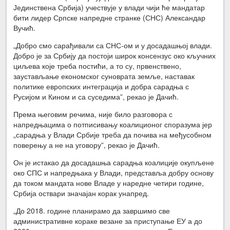
Јединствена Србија) учествује у влади чији ће мандатар
бити лидер Српске напредне странке (СНС) Александар
Вучић.
„Добро смо сарађивали са СНС-ом и у досадашњој влади.
Добро је за Србију да постоји широк консензус око кључних
циљева које треба постићи, а то су, првенствено,
заустављање економског суноврата земље, наставак
политике европских интеграција и добра сарадња с
Русијом и Кином и са суседима”, рекао је Дачић.
Према његовим речима, није било разговора с
напредњацима о потписивању коалиционог споразума јер
„сарадња у Влади Србије треба да почива на међусобном
поверењу а не на уговору”, рекао је Дачић.
Он је истакао да досадашња сарадња коалиције окупљене
око СПС и напредњака у Влади, представља добру основу
да током мандата нове Владе у наредне четири године,
Србија оствари значајан корак унапред.
„До 2018. године планирамо да завршимо све
административне кораке везане за приступање ЕУ а до