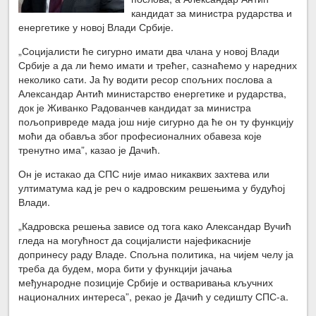
кандидат за министра рударства и
енергетике у новој Влади Србије.
„Социјалисти ће сигурно имати два члана у новој Влади
Србије а да ли ћемо имати и трећег, сазнаћемо у наредних
неколико сати. Ја ћу водити ресор спољних послова а
Александар Антић министарство енергетике и рударства,
док је Живанко Радованчев кандидат за министра
пољопривреде мада још није сигурно да ће он ту функцију
моћи да обавља због професионалних обавеза које
тренутно има”, казао је Дачић.
Он је истакао да СПС није имао никаквих захтева или
ултиматума кад је реч о кадровским решењима у будућој
Влади.
„Кадровска решења зависе од тога како Александар Вучић
гледа на могућност да социјалисти најефикасније
допринесу раду Владе. Спољна политика, на чијем челу ја
треба да будем, мора бити у функцији јачања
међународне позиције Србије и остваривања кључних
националних интереса”, рекао је Дачић у седишту СПС-а.