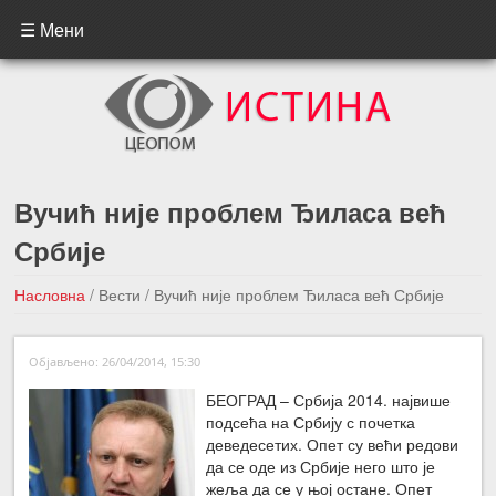
☰ Мени
Вучић није проблем Ђиласа већ
Србије
Насловна
/
Вести
/
Вучић није проблем Ђиласа већ Србије
←Претходна вест
Следећа вест →
Објављено: 26/04/2014, 15:30
БЕОГРАД – Србија 2014. највише
подсећа на Србију с почетка
деведесетих. Опет су већи редови
да се оде из Србије него што је
жеља да се у њој остане. Опет