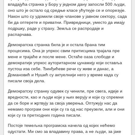
владајућа странка у Бору у једном дану запосли 500 људи,
оно што је остало од средње класе ућуткује се и опорезује.
Након што су удомили своје чланове у јавном сектору, сада
би да оптерете и приватни. Привредници, уместо да имају
подршку, раде у страху. Земља се распродаје и
распарчава.
Демократска странка била је и остала брана тим
процесима. Она је упркос свим притисцима трајала пре
мене и трајаће и после мене. Остаће оаза слободе и
демократије упркос ауторитарном цунамију који оставља
пустош иза себе. Ђинђићеве речи су живе и данас, а
Домановић и Нушић су актуелнији него у време када су
писали своја дела.
Демократску странку одувек су чинили, пре свега, идеје и
вредности, као и људи који у њих верују и који су спремни
да се боре и жртвују за своја уверења. Оптужују нас да
немамо програм они који су га од нас преузели, али и они
који су га претходних година писали.
Постоје темељна програмска начела од којих нећемо
одустати. Ми смо за владавину права, а не људи, за јаке