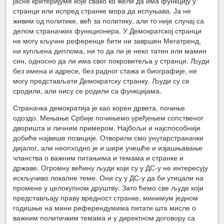
јасне критеријуме које свако ко жели да има функцију у
странци или испред странке мора да испуњава. Ја не
живим од политике, већ за политику, али то није случај са
делом страначких функционера. У Демократској странци
не могу кључне референце бити ни завршен Мегатренд,
ни купљена диплома, ни то да ли је неко татин или мамин
син, односно да ли има свог покровитеља у странци. Људи
без имена и адресе, без радног стажа и биографије, не
могу представљати Демократску странку. Људи су се
сродили, али нису се родили са функцијама.
Страначка демократија је као корен дрвета, почиње
одоздо. Мењање Србије почињемо уређењем сопственог
дворишта и личним примером. Најбољи и најспособнији
добиће највише позиције. Отворили смо унутарстраначки
дијалог, али неопходно је и шире учешће и изјашњавање
чланства о важним питањима и темама и странке и
државе. Огромну већину људи који су у ДС-у не интересују
искључиво локалне теме. Они су у ДС-у да би утицали на
промене у целокупном друштву. Зато ћемо све људе који
представљају праву вредност странке, минимум једном
годишње на мини референдумима питати шта мисле о
важним политичким темама и у директном договору са