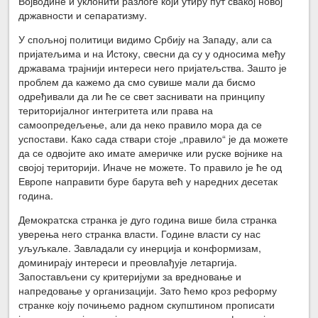
Војводине и уклонити разлоге који утиру пут свакој новој
државности и сепаратизму.
У спољној политици видимо Србију на Западу, али са
пријатељима и на Истоку, свесни да су у односима међу
државама трајнији интереси него пријатељства. Зашто је
проблем да кажемо да смо сувише мали да бисмо
одређивали да ли ће се свет заснивати на принципу
територијалног интегритета или права на
самоопредељење, али да неко правило мора да се
успостави. Како сада ствари стоје „правило“ је да можете
да се одвојите ако имате америчке или руске војнике на
својој територији. Иначе не можете. То правило је ће од
Европе направити буре барута већ у наредних десетак
година.
Демократска странка је дуго година више била странка
уверења него странка власти. Године власти су нас
уљуљкале. Завладали су инерција и конформизам,
доминирају интереси и преовлађује летаргија.
Запостављени су критеријуми за вредновање и
напредовање у организацији. Зато ћемо кроз реформу
странке коју почињемо радном скупштином прописати