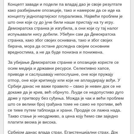
Концепт завади и подели па владај дао је своје резултате
како разбијањем опозиције, тако и намером да се иде ка
концепту једнопартијског плурализма. Највећи проблем је
што они који су до јуче били наши пристају на ту игру.
Демократска странка је изгубила, а они који су тај налог
испуњавали нису добили. Убеђен сам да Демократска
странка, како због својих оснивача, тако и због својих
бирача, мора да остане доследна својим основним
вредностима, а не да буде понизна и понижена.
За убијање Демократске странке и опозиције користе се
осим медија и државни ресурси. Селективно хапсе,
приводе и саслушавају непослушне, оне који пружају
отпор, оне који критикују или који не аплаудирају вођи. У
Србији данас не важи правило – свако је невин док се не
докаже да је крив, већ обрнуто. Људи се недопустиво дуго
држе у притвору без суђења. Можда је чак и већи проблем
што се велики број грађана томе не само не противи, већ
се тиме путем таблоида и храни. Продаје се лажна нада.
Такво стање је неодрживо, а цена коју ћемо сви заједно
платити веома је висока.
Србијом данас влада страх. Егзистенцијални страх. Док