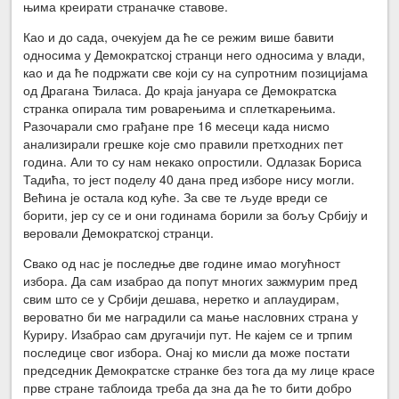
њима креирати страначке ставове.
Као и до сада, очекујем да ће се режим више бавити
односима у Демократској странци него односима у влади,
као и да ће подржати све који су на супротним позицијама
од Драгана Ђиласа. До краја јануара се Демократска
странка опирала тим роварењима и сплеткарењима.
Разочарали смо грађане пре 16 месеци када нисмо
анализирали грешке које смо правили претходних пет
година. Али то су нам некако опростили. Одлазак Бориса
Тадића, то јест поделу 40 дана пред изборе нису могли.
Већина је остала код куће. За све те људе вреди се
борити, јер су се и они годинама борили за бољу Србију и
веровали Демократској странци.
Свако од нас је последње две године имао могућност
избора. Да сам изабрао да попут многих зажмурим пред
свим што се у Србији дешава, неретко и аплаудирам,
вероватно би ме наградили са мање насловних страна у
Куриру. Изабрао сам другачији пут. Не кајем се и трпим
последице свог избора. Онај ко мисли да може постати
председник Демократске странке без тога да му лице красе
прве стране таблоида треба да зна да ће то бити добро