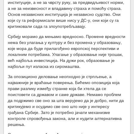
институције, а не за чврсту руку, за предвидљивост норми,
а не за неизвесност и владавину страха и помоћу страха.
Основ независних институција је независно судство. Они
који су га реформисали више нису у ДС-у, они који су га
критиковали сада га злоупотребљавају.
Србију морамо да мењамо вредносно. Промене вредности
нема без улагања у културу и без промена у образовању,
које мора да буде прилагођено европској перспективи и
локалним потребама. Улагање у образовање није трошак,
већ најбоља инвестиција. На дужи рок, образовање је
најбољи пут изласка из сиромаштва.
За опозиционо деловање неопходно је стрпљење, а
најважније је враћање поверења. Бићемо опозиција која
прави разлику између странке која би хтела да се
поистовети са државом и саме државе. Немамо проблем
да подржимо све оно за шта верујемо да је добро, нити да
критикујемо и осудимо све оно што није у интересу
грађана Србије. Зато је потребно јачати механизме
контроле спровођења закона, али и нудити алтернативна
решења.