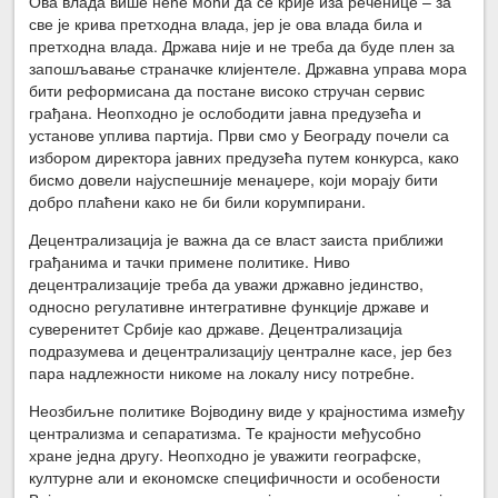
Ова влада више неће моћи да се крије иза реченице – за
све је крива претходна влада, јер је ова влада била и
претходна влада. Држава није и не треба да буде плен за
запошљавање страначке клијентеле. Државна управа мора
бити реформисана да постане високо стручан сервис
грађана. Неопходно је ослободити јавна предузећа и
установе уплива партија. Први смо у Београду почели са
избором директора јавних предузећа путем конкурса, како
бисмо довели најуспешније менаџере, који морају бити
добро плаћени како не би били корумпирани.
Децентрализација је важна да се власт заиста приближи
грађанима и тачки примене политике. Ниво
децентрализације треба да уважи државно јединство,
односно регулативне интегративне функције државе и
суверенитет Србије као државе. Децентрализација
подразумева и децентрализацију централне касе, јер без
пара надлежности никоме на локалу нису потребне.
Неозбиљне политике Војводину виде у крајностима између
централизма и сепаратизма. Те крајности међусобно
хране једна другу. Неопходно је уважити географске,
културне али и економске специфичности и особености