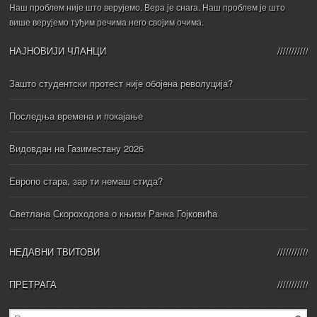
Наш проблем није што верујемо. Вера је снага. Наш проблем је што
више верујемо туђим речима него својим очима.
НАЈНОВИЈИ ЧЛАНЦИ
Зашто студентски протест није обојена револуција?
Последња времена и покајање
Видовдан на Газиместану 2026
Европо стара, зар ти немаш стида?
Светлана Скороходова о књизи Ранка Гојковића
НЕДАВНИ ТВИТОВИ
ПРЕТРАГА