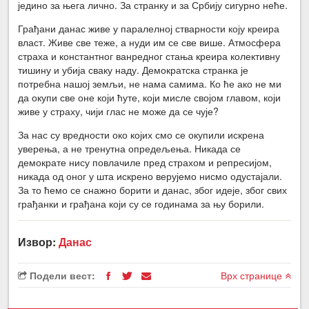
једино за њега лично. За странку и за Србију сигурно неће.
Грађани данас живе у паралелној стварности коју креира
власт. Живе све теже, а нуди им се све више. Атмосфера
страха и константног ванредног стања креира колективну
тишину и убија сваку наду. Демократска странка је
потребна нашој земљи, не нама самима. Ко ће ако не ми
да окупи све оне који ћуте, који мисле својом главом, који
живе у страху, чији глас не може да се чује?
За нас су вредности око којих смо се окупили искрена
уверења, а не тренутна опредељења. Никада се
демократе нису повлачиле пред страхом и репресијом,
никада од оног у шта искрено верујемо нисмо одустајали.
За то ћемо се снажно борити и данас, због идеје, због свих
грађанки и грађана који су се годинама за њу борили.
Извор:
Данас
Подели вест:
Врх странице