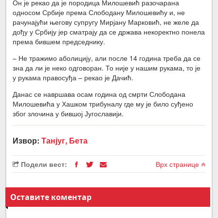
Он је рекао да је породица Милошевић разочарана
односом Србије према Слободану Милошевићу и, не
рачунајући његову супругу Мирјану Марковић, не желе да
дођу у Србију јер сматрају да се држава некоректно понела
према бившем председнику.
– Не тражимо аболицију, али после 14 година треба да се
зна да ли је неко одговоран. То није у нашим рукама, то је
у рукама правосуђа – рекао је Дачић.
Данас се навршава осам година од смрти Слободана
Милошевића у Хашком трибуналу где му је било суђено
због злочина у бившој Југославији.
Извор:
Танјуг, Бета
Подели вест:
Врх странице
Оставите коментар