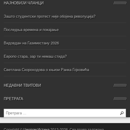
НАЈНОВИЈИ ЧЛАНЦИ
Зашто студентски протест није обојена револуција?
Последња времена и покајање
Видовдан на Газиместану 2026
Европо стара, зар ти немаш стида?
Светлана Скороходова о књизи Ранка Гојковића
НЕДАВНИ ТВИТОВИ
ПРЕТРАГА
Copyright ©
Цеопом Истина
2013-2026. Сва права задржана.