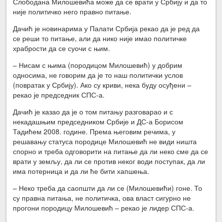
Слободана Милошевића може да се врати у Србију и да то
није политичко него правно питање.
Дачић је новинарима у Палати Србија рекао да је ред да
се реши то питање, али да нико није имао политичке
храбрости да се суочи с њим.
– Нисам с њима (породицом Милошевић) у добрим
односима, не говорим да је то наш политички услов
(повратак у Србију). Ако су криви, нека буду осуђени –
рекао је председник СПС-а.
Дачић је казао да је о том питању разговарао и с
некадашњим председником Србије и ДС-а Борисом
Тадићем 2008. године. Према његовим речима, у
решавању статуса породице Милошевић не види ништа
спорно и треба одговорити на питање да ли неко сме да се
врати у земљу, да ли се против неког води поступак, да ли
има потерница и да ли ће бити хапшења.
– Неко треба да саопшти да ли се (Милошевићи) гоне. То
су правна питања, не политичка, ова власт сигурно не
прогони породицу Милошевић – рекао је лидер СПС-а.