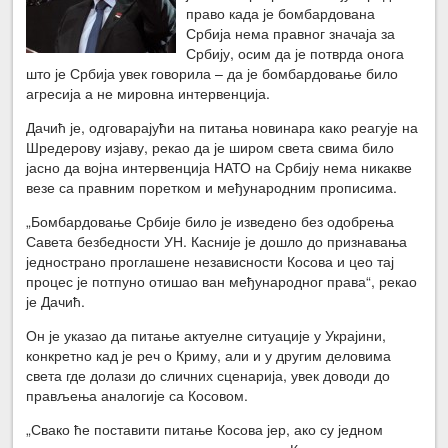
право када је бомбардована
Србија нема правног значаја за
Србију, осим да је потврда онога
што је Србија увек говорила – да је бомбардовање било
агресија а не мировна интервенција.
Дачић је, одговарајући на питања новинара како реагује на
Шредерову изјаву, рекао да је широм света свима било
јасно да војна интервенција НАТО на Србију нема никакве
везе са правним поретком и међународним прописима.
„Бомбардовање Србије било је изведено без одобрења
Савета безбедности УН. Касније је дошло до признавања
једнострано проглашене независности Косова и цео тај
процес је потпуно отишао ван међународног права“, рекао
је Дачић.
Он је указао да питање актуелне ситуације у Украјини,
конкретно кад је реч о Криму, али и у другим деловима
света где долази до сличних сценарија, увек доводи до
прављења аналогије са Косовом.
„Свако ће поставити питање Косова јер, ако су једном