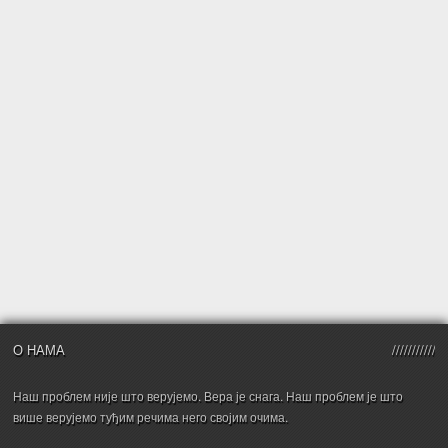
О НАМА
Наш проблем није што верујемо. Вера је снага. Наш проблем је што
више верујемо туђим речима него својим очима.