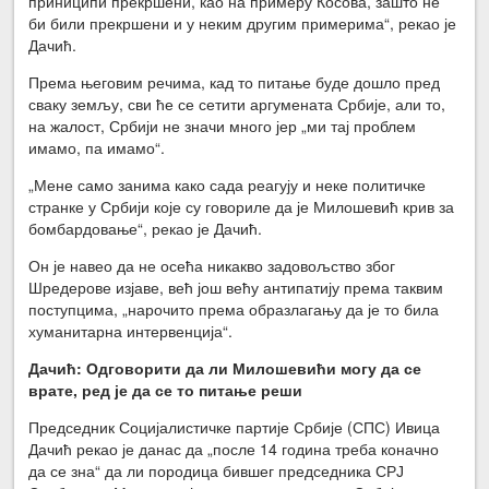
приниципи прекршени, као на примеру Косова, зашто не
би били прекршени и у неким другим примерима“, рекао је
Дачић.
Према његовим речима, кад то питање буде дошло пред
сваку земљу, сви ће се сетити аргумената Србије, али то,
на жалост, Србији не значи много јер „ми тај проблем
имамо, па имамо“.
„Мене само занима како сада реагују и неке политичке
странке у Србији које су говориле да је Милошевић крив за
бомбардовање“, рекао је Дачић.
Он је навео да не осећа никакво задовољство због
Шредерове изјаве, већ још већу антипатију према таквим
поступцима, „нарочито према образлагању да је то била
хуманитарна интервенција“.
Дачић: Одговорити да ли Милошевићи могу да се
врате
, р
ед је да се то питање реши
Председник Социјалистичке партије Србије (СПС) Ивица
Дачић рекао је данас да „после 14 година треба коначно
да се зна“ да ли породица бившег председника СРЈ