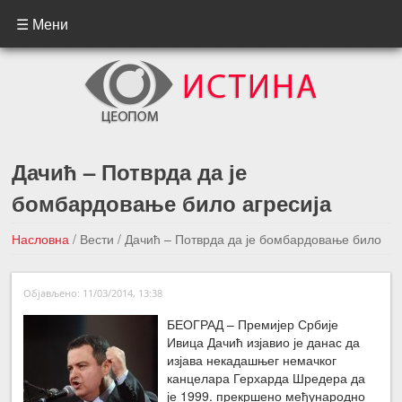
☰ Мени
Дачић – Потврда да је
бомбардовање било агресија
Насловна
/
Вести
/
Дачић – Потврда да је бомбардовање било
агресија
Објављено: 11/03/2014, 13:38
←Претходна вест
Следећа вест →
БЕОГРАД – Премијер Србије
Ивица Дачић изјавио је данас да
изјава некадашњег немачког
канцелара Герхарда Шредера да
је 1999. прекршено међународно