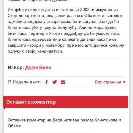
Имајући у виду искуства из кампање 2008. и искуства из
Стејт департмента, овај јавни разлаз с Обамом и његовом
администрацијом у ствари може бити сигуран знак да ће
Клинтонова ући у трку за Белу кућу. Али не мора нужно
бити тако. Гертнер и Унгер предвиђају да ће уместо тога,
Клинтонова највероватније сачекати да види како ће се
завршити избори у новембру, пре него што донесе коначну
одлуку о својој кандидатури.
Извор:
Дојче Веле
Подели вест:
Врх странице
Оставите коментар
Оставите коментар на Дефинитиван разлаз Клинтонове и
Обаме