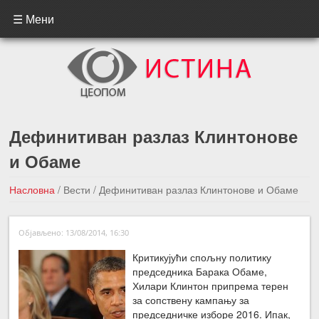
☰ Мени
Дефинитиван разлаз Клинтонове
и Обаме
Насловна
/
Вести
/
Дефинитиван разлаз Клинтонове и Обаме
←Претходна вест
Следећа вест →
Објављено: 13/08/2014, 16:30
Критикујући спољну политику
председника Барака Обаме,
Хилари Клинтон припрема терен
за сопствену кампању за
председничке изборе 2016. Ипак,