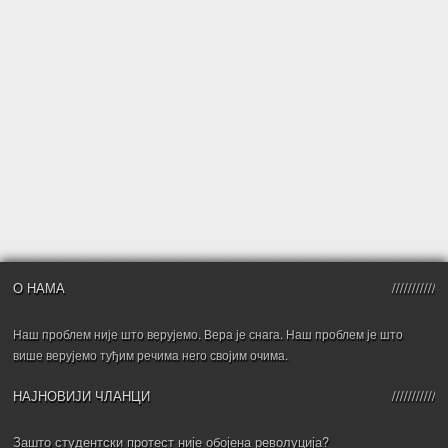
О НАМА
Наш проблем није што верујемо. Вера је снага. Наш проблем је што
више верујемо туђим речима него својим очима.
НАЈНОВИЈИ ЧЛАНЦИ
Зашто студентски протест није обојена револуција?