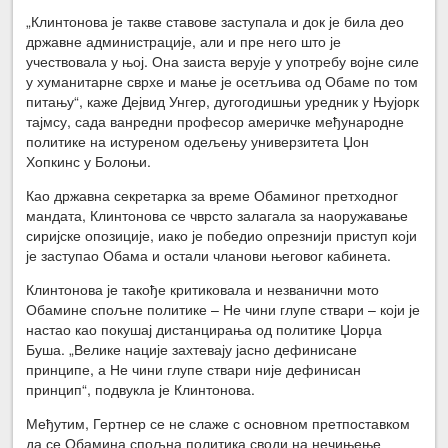
„Клинтонова је такве ставове заступала и док је била део
државне администрације, али и пре него што је
учествовала у њој. Она заиста верује у употребу војне силе
у хуманитарне сврхе и мање је осетљива од Обаме по том
питању“, каже Дејвид Унгер, дугогодишњи уредник у Њујорк
тајмсу, сада ванредни професор америчке међународне
политике на истуреном одељењу универзитета Џон
Хопкинс у Болоњи.
Као државна секретарка за време Обаминог претходног
мандата, Клинтонова се чврсто залагала за наоружавање
сиријске опозиције, иако је победио опрезнији приступ који
је заступао Обама и остали чланови његовог кабинета.
Клинтонова је такође критиковала и незванични мото
Обамине спољне политике – Не чини глупе ствари – који је
настао као покушај дистанцирања од политике Џорџа
Буша. „Велике нације захтевају јасно дефинисане
принципе, а Не чини глупе ствари није дефинисан
принцип“, подвукла је Клинтонова.
Међутим, Гертнер се не слаже с основном претпоставком
да се Обамина спољна политика своди на нечињење