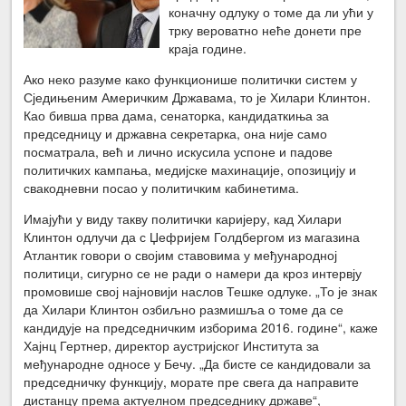
коначну одлуку о томе да ли ући у
трку вероватно неће донети пре
краја године.
Ако неко разуме како функционише политички систем у
Сједињеним Америчким Државама, то је Хилари Клинтон.
Као бивша прва дама, сенаторка, кандидаткиња за
председницу и државна секретарка, она није само
посматрала, већ и лично искусила успоне и падове
политичких кампања, медијске махинације, опозицију и
свакодневни посао у политичким кабинетима.
Имајући у виду такву политички каријеру, кад Хилари
Клинтон одлучи да с Џефријем Голдбергом из магазина
Атлантик говори о својим ставовима у међународној
политици, сигурно се не ради о намери да кроз интервју
промовише свој најновији наслов Тешке одлуке. „То је знак
да Хилари Клинтон озбиљно размишља о томе да се
кандидује на председничким изборима 2016. године“, каже
Хајнц Гертнер, директор аустријског Института за
међународне односе у Бечу. „Да бисте се кандидовали за
председничку функцију, морате пре свега да направите
дистанцу према актуелном председнику државе“,