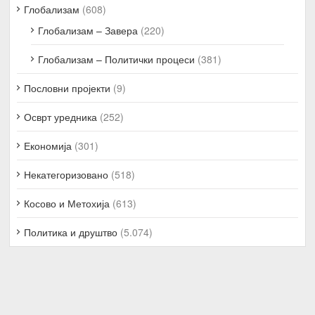
Глобализам
(608)
Глобализам – Завера
(220)
Глобализам – Политички процеси
(381)
Пословни пројекти
(9)
Осврт уредника
(252)
Економија
(301)
Некатегоризовано
(518)
Косово и Метохија
(613)
Политика и друштво
(5.074)