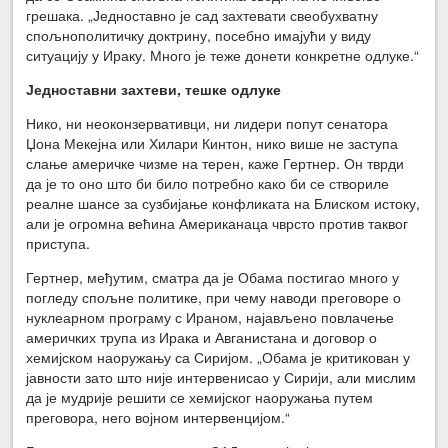
грешака. „Једноставно је сад захтевати свеобухватну
спољнополитичку доктрину, посебно имајући у виду
ситуацију у Ираку. Много је теже донети конкретне одлуке.“
Једноставни захтеви, тешке одлуке
Нико, ни неоконзервативци, ни лидери попут сенатора
Џона Мекејна или Хилари Кинтон, нико више не заступа
слање америчке чизме на терен, каже Гертнер. Он тврди
да је то оно што би било потребно како би се створиле
реалне шансе за сузбијање конфликата на Блиском истоку,
али је огромна већина Американаца чврсто против таквог
приступа.
Гертнер, међутим, сматра да је Обама постигао много у
погледу спољне политике, при чему наводи преговоре о
нуклеарном програму с Ираном, најављено повлачење
америчких трупа из Ирака и Авганистана и договор о
хемијском наоружању са Сиријом. „Обама је критикован у
јавности зато што није интервенисао у Сирији, али мислим
да је мудрије решити се хемијског наоружања путем
преговора, него војном интервенцијом.“