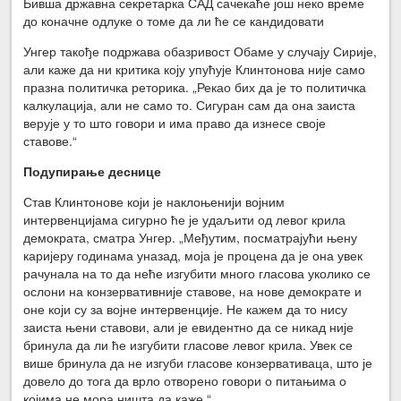
Бивша државна секретарка САД сачекаће још неко време
до коначне одлуке о томе да ли ће се кандидовати
Унгер такође подржава обазривост Обаме у случају Сирије,
али каже да ни критика коју упућује Клинтонова није само
празна политичка реторика. „Рекао бих да је то политичка
калкулација, али не само то. Сигуран сам да она заиста
верује у то што говори и има право да изнесе своје
ставове.“
Подупирање деснице
Став Клинтонове који је наклоњенији војним
интервенцијама сигурно ће је удаљити од левог крила
демократа, сматра Унгер. „Међутим, посматрајући њену
каријеру годинама уназад, моја је процена да је она увек
рачунала на то да неће изгубити много гласова уколико се
ослони на конзервативније ставове, на нове демократе и
оне који су за војне интервенције. Не кажем да то нису
заиста њени ставови, али је евидентно да се никад није
бринула да ли ће изгубити гласове левог крила. Увек се
више бринула да не изгуби гласове конзервативаца, што је
довело до тога да врло отворено говори о питањима о
којима не мора ништа да каже.“