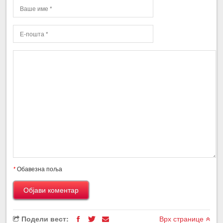
*
Обавезна поља
Подели вест:
Врх странице