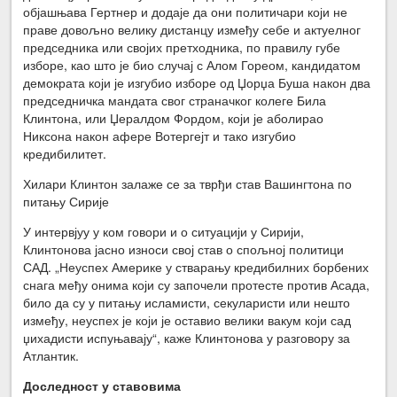
објашњава Гертнер и додаје да они политичари који не
праве довољно велику дистанцу између себе и актуелног
председника или својих претходника, по правилу губе
изборе, као што је био случај с Алом Гореом, кандидатом
демократа који је изгубио изборе од Џорџа Буша након два
председничка мандата свог страначког колеге Била
Клинтона, или Џералдом Фордом, који је аболирао
Никсона након афере Вотергејт и тако изгубио
кредибилитет.
Хилари Клинтон залаже се за тврђи став Вашингтона по
питању Сирије
У интервјуу у ком говори и о ситуацији у Сирији,
Клинтонова јасно износи свој став о спољној политици
САД. „Неуспех Америке у стварању кредибилних борбених
снага међу онима који су започели протесте против Асада,
било да су у питању исламисти, секуларисти или нешто
између, неуспех је који је оставио велики вакум који сад
џихадисти испуњавају“, каже Клинтонова у разговору за
Атлантик.
Доследност у ставовима