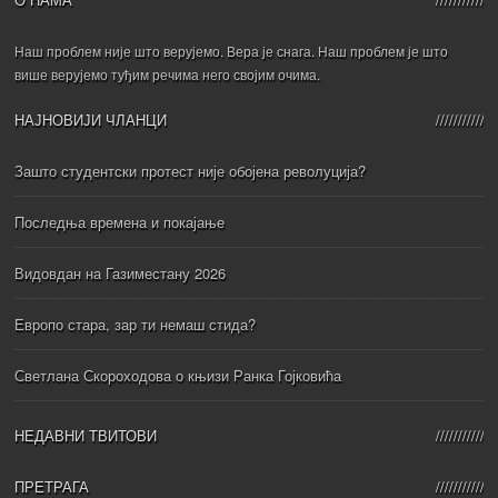
Наш проблем није што верујемо. Вера је снага. Наш проблем је што
више верујемо туђим речима него својим очима.
НАЈНОВИЈИ ЧЛАНЦИ
Зашто студентски протест није обојена револуција?
Последња времена и покајање
Видовдан на Газиместану 2026
Европо стара, зар ти немаш стида?
Светлана Скороходова о књизи Ранка Гојковића
НЕДАВНИ ТВИТОВИ
ПРЕТРАГА