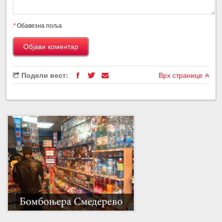
*
Обавезна поља
Подели вест:
Врх странице