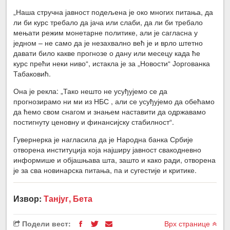
„Наша стручна јавност подељена је око многих питања, да
ли би курс требало да јача или слаби, да ли би требало
мењати режим монетарне политике, али је сагласна у
једном – не само да је незахвално већ је и врло штетно
давати било какве прогнозе о дану или месецу када ће
курс прећи неки ниво“, истакла је за „Новости“ Јоргованка
Табаковић.
Она је рекла: „Тако нешто не усуђујемо се да
прогнозирамо ни ми из НБС , али се усуђујемо да обећамо
да ћемо свом снагом и знањем наставити да одржавамо
постигнуту ценовну и финансијску стабилност“.
Гувернерка је нагласила да је Народна банка Србије
отворена институција која најширу јавност свакодневно
информише и објашњава шта, зашто и како ради, отворена
је за сва новинарска питања, па и сугестије и критике.
Извор:
Танјуг, Бета
Подели вест:
Врх странице