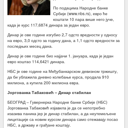
По подацима Народне банке
Србије (www.nbs.rs), евро ће
коштати 10 пара више него јуче,
када је курс 117,6874 динара за један евро.
Динар је ове године изгубио 2,7 одсто вредности у односу
на евро, 3,0 одсто за годину дана, а 1,1 одсто вредности за
последњих месец дана.
Динар је ове године био најјачи 1. јануара, када је један
евро коштао 114,6421 динара.
НБС је ове године на Међубанкарском девизном тржишту,
да би ублажила дневно колебање курса, продала 910
милиона, а купила 200 милиона евра.
Јоргованка Табаковић – Динар стабилан
БЕОГРАД – Гувернерка Народне банке Србије (НБС)
Јоргованка Табаковић изјавила је да се непотребно
изазива паника јер је динар стабилан, а да неутемељене
лицитације са новим курсом динара само отежавају посао
НБС, а државу и грађане коштају.