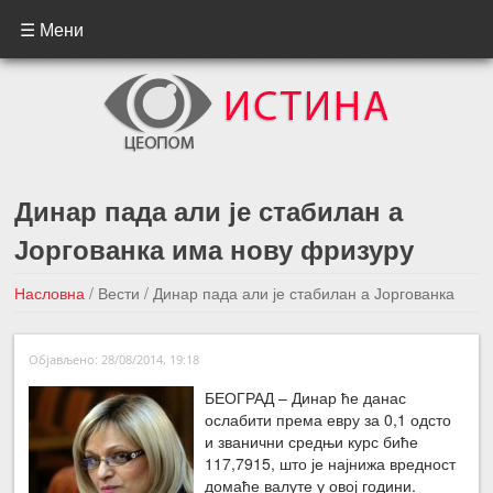
☰ Мени
Динар пада али је стабилан а
Јоргованка има нову фризуру
Насловна
/
Вести
/
Динар пада али је стабилан а Јоргованка
има нову фризуру
Објављено: 28/08/2014, 19:18
←Претходна вест
Следећа вест →
БЕОГРАД – Динар ће данас
ослабити према евру за 0,1 одсто
и званични средњи курс биће
117,7915, што је најнижа вредност
домаће валуте у овој години.