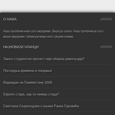
О НАМА
Наш проблем није што верујемо. Вера је снага. Наш проблем је што
више верујемо туђим речима него својим очима.
НАЈНОВИЈИ ЧЛАНЦИ
Зашто студентски протест није обојена револуција?
Последња времена и покајање
Видовдан на Газиместану 2026
Европо стара, зар ти немаш стида?
Светлана Скороходова о књизи Ранка Гојковића