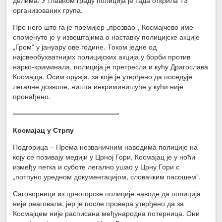
организованих група.
Пре него што га је премијер „прозвао”, Космајчево име
споменуто је у извештајима о наставку полицијске акције
„Гром” у јануару ове године. Током једне од
најсвеобухватнијих полицијских акција у борби против
нарко-криминала, полиција је претресла и кућу Драгослава
Космајца. Осим оружја, за које је утврђено да поседује
легалне дозволе, ништа инкриминишуће у кући није
пронађено.
———————————————-
Космајац у Стрпу
Подгорица – Према незваничним наводима полиције на
коју се позивају медији у Црној Гори, Космајац је у ноћи
између петка и суботе легално ушао у Црну Гори с
„потпуно уредном документацијом, словачким пасошем”.
Саговорници из црногорске полиције наводе да полиција
није реаговала, јер је после провера утврђено да за
Космајцем није расписана међународна потерница. Они