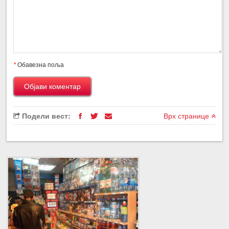
*
Обавезна поља
Подели вест:
Врх странице