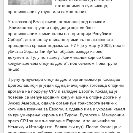
стотина имена сумњиваца,
организованих у групе или самосталних.
У такозваној Белој књизи, штампаној под називом
„Криминалне групе и појединци који се баве
организованим криминалом на територији Републике
Србије”, детаљно су описане криминалне активности
припадника српског подземља. НИН је у марту 2003, после
убиства Зорана Ђинђића, објавио изводе из овог
документа. Ту, у поглављу „Криминалци који се баве
кријумчарењем опојних дрога”, под ознаком Прва група
пише:
„Групу кријумчара опојних дрога организовао је Космајац
Драгослав, који је један од најзначајнијих трговаца опојним
дрогама на подручју СРЈ и западне Европе. Космајац је
повезан са међународним кријумчарима опојне дроге и у
Јужној Америци, одакле организује транспорте великих
количина кокаина за Европу, а одавно има и уходани канал
за кријумчарење хероина из Турске, Бугарске и Македоније
преко СРЈ за земље западне Европе, и то најчешће за
Немачку и Италију (тзв. Балкански пут). Посао Космајца је
организовање набавке, транспорта и препродаје опојних