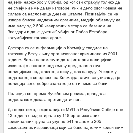
највећи нарко-бос у Србији, од ког сви страхују толико да
не смеју ни име да му изговоре, лик и дело овог човека не
силазе са насловница дневне штампе. Позивајући се на
изворе блиске надлежним органима, медији објављују да
има вилу од 2.500 квадратних метара са базеном на
Звездари и да је „ученик” убијеног Пабла Ескобара,
колумбијског трговца дроге.
Доскора су се информације о Космајцу сводиле на
такозвану Белу књигу организованог криминала из 2001.
године. Ваља напоменути да тај интерни полицијски
извештај о српском подземљу представља скуп
полицијских података који нису доказ на суду. Увидом у
податке који се односе на Космајца, стиче се утисак да је
полиција врло добро знала ко је он и чиме се бави.
Полиција се, према Вучићевим речима, правдала
недостатком доказа против дотичног.
Да подсетимо, секретаријати МУП-а Републике Србије пре
13 година евидентирали су 118 организованих
криминалних група са укупно 541 чланом и 205
самосталних извршилаца који се баве најтежим кривичним
делима. У главном граду полиција је тада открила 13