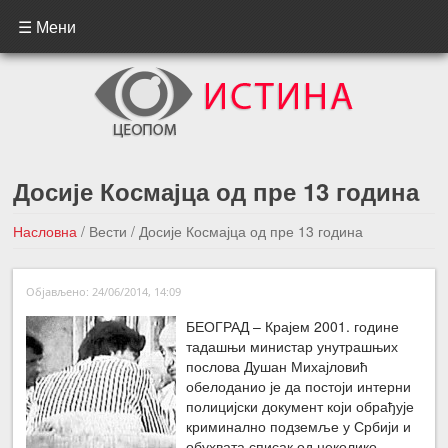
☰ Мени
Досије Космајца од пре 13 година
Насловна
/
Вести
/
Досије Космајца од пре 13 година
←Претходна вест
Следећа вест →
Објављено: 24/06/2014, 14:09
БЕОГРАД – Крајем 2001. године
тадашњи министар унутрашњих
послова Душан Михајловић
обелоданио је да постоји интерни
полицијски документ који обрађује
криминално подземље у Србији и
обухвата списак од неколико