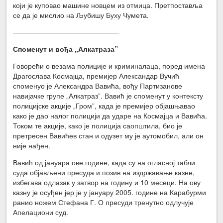
који је куповао машине новцем из отмица. Претпоставља
се да је мислио на Љубишу Буху Чумета.
———————————————-
Споменут и вођа „Алкатраза”
Говорећи о везама полиције и криминалаца, поред имена
Драгослава Космајца, премијер Александар Вучић
споменуо је Александра Вавића, вођу Партизанове
навијачке групе „Алкатраз”. Вавић је споменут у контексту
полицијске акције „Гром”, када је премијер објашњавао
како је дао налог полицији да ударе на Космајца и Вавића.
Током те акције, како је полиција саопштила, био је
претресен Вавићев стан и одузет му је аутомобил, али он
није нађен.
Вавић од јануара ове године, када су на огласној табли
суда објављени пресуда и позив на издржавање казне,
избегава одлазак у затвор на годину и 10 месеци. На ову
казну је осуђен јер је у јануару 2005. године на Карабурми
ранио ножем Стефана Г. О пресуди тренутно одлучује
Апелациони суд.