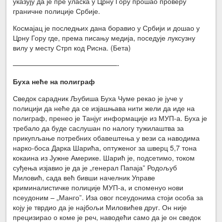
указују да је пре уласка у Црну Гору прошао проверу
граничне полиције Србије.
Космајац је последњих дана боравио у Србији и дошао у
Црну Гору где, према писању медија, поседује луксузну
вилу у месту Стрп код Рисна. (Бета)
———————————————-
Буха неће на полиграф
Сведок сарадник Љубиша Буха Чуме рекао је јуче у
полицији да неће да се изјашњава нити жели да иде на
полиграф, пренео је Танјуг информације из МУП-а. Буха је
требало да буде саслушан по налогу тужилаштва за
прикупљање потребних обавештења у вези са наводима
нарко-боса Дарка Шарића, оптуженог за шверц 5,7 тона
кокаина из Јужне Америке. Шарић је, подсетимо, током
суђења изјавио је да је „генерал Папаја” Родољуб
Миловић, сада већ бивши начелник Управе
криминалистичке полиције МУП-а, и споменуо нови
псеудоним – „Манго”. Иза овог псеудонима стоји особа за
коју је тврдио да је најбољи Миловићев друг. Он није
прецизирао о коме је реч, наводећи само да је он сведок