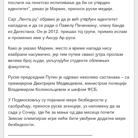
послати на генетско испитивање да би се утврдио
идентитет”, рекао је Маркин, преносе руски медији.
Сајт „Лента.ру” објавио је да је већ утврђен идентитет
нападача и да се ради о Павелу Печенкину, члану банде
из Дагестана. Он је 2012. пришао тој групи, примио ислам
и променио име у Ансур Ар-руси.
Како је указао Маркин, место и време напада нису
изабрани насумично, јер тим путем сваког јутра пролази
велики број људи, укључујући студенте оближњих
факултета.
Руски председник Путин је одржао неколико састанака – са
премијером Дмитријем Медведевом, министром полиције
Владимиром Колокољцевом и шефом ФСБ.
У Подмосковљу су појачане мере безбедности у
саобраћају, преносе руске агенције, уз напомену да за
сада у Сочију, где ће за мање од два месеца почети
Зимске олимпијске игре неће бити увођене додатне мере
безбедности.
———————————————————–