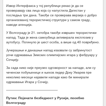
Извор Интерфакса у тој републици рекао је да се
проверавају сва лица која су напустила Дагестан у
последња три дана. Такође се проверава верзија о добро
организованој терористичкој структури у самом граду,
наводи агенција.
У Волгограду је 21. октобра такође извршен терористички
напад. Тада је жена самоубица активирала експлозив у
аутобусу. Погинуло је шест особа, а више од 40 повређено.
Јучерашњи и данашњи напад изазвали су забринутост
уочи одржавања Зимских олимпијских игара у фебруару у
Сочцију.
За сада нико није преузео одговорност за нападе, али су
чеченски побуњеници и њихов лидер Доку Умарев пре
неколико месеци најавили нападе како би минирали
одржавање Игара у Сочију.
———————————————–
Путин: Појачати безбедност у Русији, посебно
Волгограду