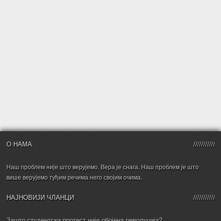
О НАМА
Наш проблем није што верујемо. Вера је снага. Наш проблем је што
више верујемо туђим речима него својим очима.
НАЈНОВИЈИ ЧЛАНЦИ
Зашто студентски протест није обојена револуција?