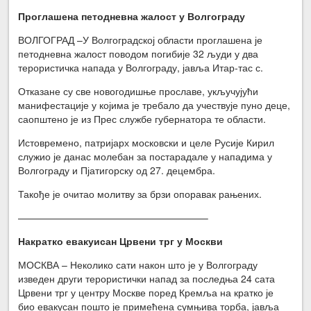
Проглашена петодневна жалост у Волгограду
ВОЛГОГРАД –У Волгоградској области проглашена је
петодневна жалост поводом погибије 32 људи у два
терористичка напада у Волгограду, јавља Итар-тас с.
Отказане су све новогодишње прославе, укључујући
манифестације у којима је требало да учествује пуно деце,
саопштено је из Прес службе губернатора те области.
Истовремено, патријарх московски и целе Русије Кирил
служио је данас молебан за постарадале у нападима у
Волгограду и Пјатигорску од 27. децембра.
Такође је очитао молитву за брзи опоравак рањених.
———————————————————–
Накратко евакуисан Црвени трг у Москви
МОСКВА – Неколико сати након што је у Волгограду
изведен други терористички напад за последња 24 сата
Црвени трг у центру Москве поред Кремља на кратко је
био евакусан пошто је примећена сумњива торба, јавља