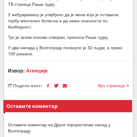
ТВ станица Раша тудеј.
У међувремену је утврђено да је жена која је оставила
торбу ментално болесна и да нема опасности по
безбедност.
Трг је затим поново отворен, преноси Раша тудеј.
У два напада у Волгограду погинуло је 32 људи, а преко
100 рањено.
Извор:
Агенције
Подели вест:
Врх странице
Оставите коментар
Оставите коментар на Други терористички напад у
Волгограду