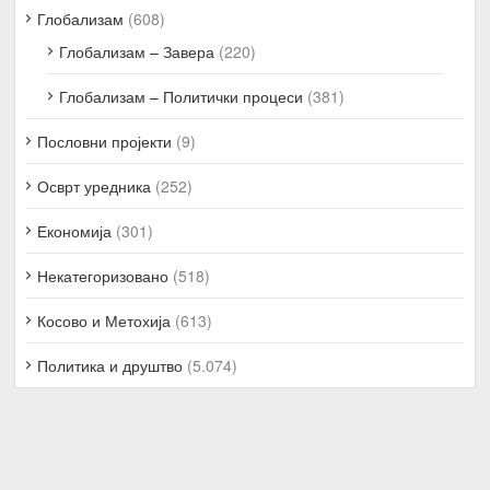
Глобализам
(608)
Глобализам – Завера
(220)
Глобализам – Политички процеси
(381)
Пословни пројекти
(9)
Осврт уредника
(252)
Економија
(301)
Некатегоризовано
(518)
Косово и Метохија
(613)
Политика и друштво
(5.074)