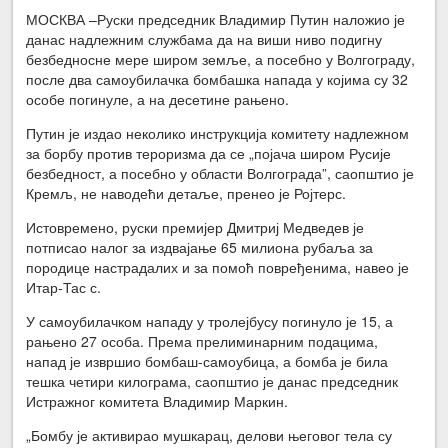
МОСКВА –Руски председник Владимир Путин наложио је
данас надлежним службама да на виши ниво подигну
безбедносне мере широм земље, а посебно у Волгограду,
после два самоубилачка бомбашка напада у којима су 32
особе погинуле, а на десетине рањено.
Путин је издао неколико инструкција комитету надлежном
за борбу против тероризма да се „појача широм Русије
безбедност, а посебно у области Волгограда”, саопштио је
Кремљ, не наводећи детаље, пренео је Ројтерс.
Истовремено, руски премијер Дмитриј Медведев је
потписао налог за издвајање 65 милиона рубаља за
породице настрадалих и за помоћ повређенима, навео је
Итар-Тас с.
У самоубилачком нападу у тролејбусу погинуло је 15, а
рањено 27 особа. Према прелиминарним подацима,
напад је извршио бомбаш-самоубица, а бомба је била
тешка четири килограма, саопштио је данас председник
Истражног комитета Владимир Маркин.
„Бомбу је активирао мушкарац, делови његовог тела су