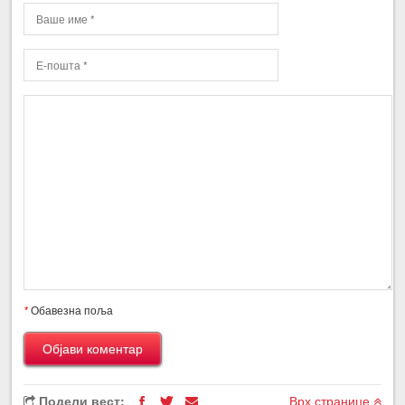
*
Обавезна поља
Подели вест:
Врх странице