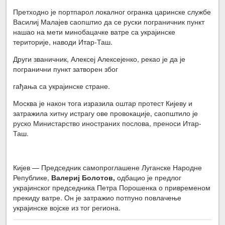
Претходно је портпарол локалног огранка царинске службе
Василиј Малајев саопштио да се руски пограничник пункт
нашао на мети минобацачке ватре са украјинске
територије, наводи Итар-Таш.
Други званичник, Алексеј Алексејенко, рекао је да је
погранични пункт затворен због
гађања са украјинске стране.
Москва је након тога изразила оштар протест Кијеву и
затражила хитну истрагу ове провокације, саопштило је
руско Министарство иностраних послова, преноси Итар-
Таш.
Кијев — Председник самопроглашене Луганске Народне
Републике,
Валериј Болотов,
одбацио је предлог
украјинског председника Петра Порошенка о привременом
прекиду ватре. Он је затражио потпуно повлачење
украјинске војске из тог региона.