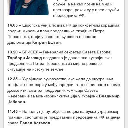
оружје, а не као позив на мир и
преговоре, рекли су у прес-служби
председника РФ.
14.05
– Европска унија позива РФ да конкретним корацима
подржи мировни план председника Украјине Петра
Порошенка, стоји у саопштењу шефа европске
дипломатије
Кетрин Ештон.
13.20 –
БРИСЕЛ – Генерални секретар Савета Европе
Торборн Јагланд
поздравио је данас план украјинског
председника Петра Порошенка за мирно решење
ситуације на истоку те земље.
12.35 –
Украјинско руководство јако жели да унутрашњи
конфликт претвори у међународни, а то се нипошто не сме
дозволити, сматра председник комисије Савета
Федерације за мониторинг ситуације у Украјини
Владимир
Џабаров.
11.45 –
Нападнут је аутобус са децом на руско-украјинској
граници, саопштио је представник председника РФ за дечја
права
Павел Астахов.