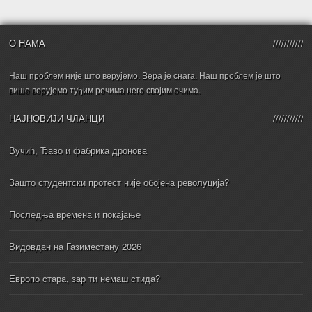
О НАМА
Наш проблем није што верујемо. Вера је снага. Наш проблем је што
више верујемо туђим речима него својим очима.
НАЈНОВИЈИ ЧЛАНЦИ
Вучић, Ђаво и фабрика дронова
Зашто студентски протест није обојена револуција?
Последња времена и покајање
Видовдан на Газиместану 2026
Европо стара, зар ти немаш стида?