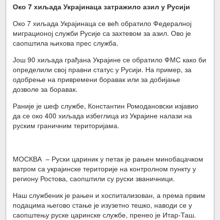
Око 7 хиљада Украјинаца затражило азил у Русији
Око 7 хиљада Украјинаца се већ обратило Федералној
миграционој служби Русије са захтевом за азил. Ово је
саопштила њихова прес служба.
Још 90 хиљада грађана Украјине се обратило ФМС како би
определили свој правни статус у Русији. На пример, за
одобрење на привремени боравак или за добијање
дозволе за боравак.
Раније је шеф службе, Константин Ромодановски изјавио
да се око 400 хиљада избеглица из Украјине налази на
руским граничним територијама.
МОСКВА – Руски цариник у петак је рањен минобацачком
ватром са украјинске територије на контролном пункту у
региону Ростова, саопштили су руски званичници.
Наш службеник је рањен и хоспитализован, а према првим
подацима његово стање је изузетно тешко, наводи се у
саопштењу руске царинске службе, пренео је Итар-Таш.