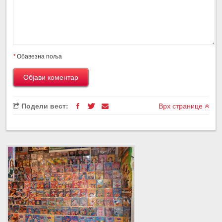
*
Обавезна поља
Подели вест:
Врх странице