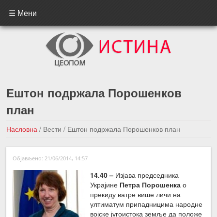
☰ Мени
Ештон подржала Порошенков
план
Насловна
/
Вести
/
Ештон подржала Порошенков план
←Претходна вест
Следећа вест →
Објављено: 21/06/2014, 14:57
14.40 –
Изјава председника
Украјине
Петра Порошенка
о
прекиду ватре више личи на
ултиматум припадницима народне
војске југоистока земље да положе