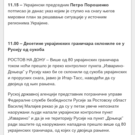
11.15 –
Украјински председник
Петро Порошенко
потписао је данас указ којим је ступио на снагу његов
мировни план за решавање ситуације у источним
регионима Украјине.
11.00 – Десетине украјинских граничара склониле се у
Русију од сукоба
РОСТОВ НА ДОНУ – Више од 80 украјинских граничара
током ноћи прешло је преко контролног пункта „Изварино-
Доњецк” у Русију како би се склонили од сукоба украјинских
и проруских снага, јавио је Итар-Тасс, наводећи да су
двојица од њих рањена.
Руској државној агенцији представник пограничне управе
Федералне службе безбедности Русије за Ростовску област
Василиј Малајев рекао је да су у петак увече непознати
наоружани људи напали украјински контролни пункт
„Изварино” и да је не територију Русије на пункт „Доњецк”
ради заштите од наоружаних нападача прешло више од 80
украјинских граничара, од којих су двојица рањени.