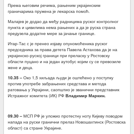
Према његовим речима, рањеним украјинским
граничарима пружена је лекарска помоћ.
Малајев је додао да међу радницима руског контролног
пункта и цивилима нема рањених а да је руска страна
предузела додатне мере за јачање границе.
Итар-Тас с је пренео изјаву опуномоћеника руског
председника за права детета Павела Астахова да је на
украјинско-руској граници при преласку у Ростовску
области пуцано и на један аутобус којим су се превозиле
жене и деца.
10.35 –
Око 1,5 хиљада људи је оштећено у поступку
против употребе забрањених средстава и метода
ратовања у Украјини, саопштио је званични представник
Истражног комитета (ИК) РФ
Владимир Маркин.
09.30 –
МСП РФ је уложио протестну ноту Кијеву поводом
напада на руски гранични прелаз Новошахтинск (Ростовска
област) са стране Украјине.