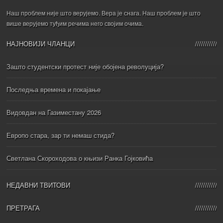
Наш проблем није што верујемо. Вера је снага. Наш проблем је што
више верујемо туђим речима него својим очима.
НАЈНОВИЈИ ЧЛАНЦИ
Зашто студентски протест није обојена револуција?
Последња времена и покајање
Видовдан на Газиместану 2026
Европо стара, зар ти немаш стида?
Светлана Скороходова о књизи Ранка Гојковића
НЕДАВНИ ТВИТОВИ
ПРЕТРАГА