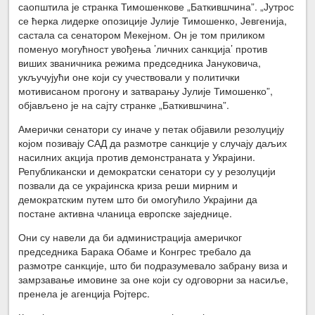
саопштила је странка Тимошенкове „Баткившчина”. „Јутрос
се ћерка лидерке опозиције Јулије Тимошенко, Јевгенија,
састала са сенатором Мекејном. Он је том приликом
поменуо могућност увођења ’личних санкција’ против
виших званичника режима председника Јануковича,
укључујући оне који су учествовали у политички
мотивисаном прогону и затварању Јулије Тимошенко”,
објављено је на сајту странке „Баткившчина”.
Амерички сенатори су иначе у петак објавили резолуцију
којом позивају САД да размотре санкције у случају даљих
насилних акција против демонстраната у Украјини.
Републикански и демократски сенатори су у резолуцији
позвали да се украјинска криза реши мирним и
демократским путем што би омогућило Украјини да
постане активна чланица европске заједнице.
Они су навели да би администрација америчког
председника Барака Обаме и Конгрес требало да
размотре санкције, што би подразумевало забрану виза и
замрзавање имовине за оне који су одговорни за насиље,
пренела је агенција Ројтерс.