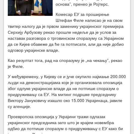
основа”, пренео је Ројтерс.
Комесар ЕУ за проширење
Штефан Филе написао је на свом
твитер налогу да је првом заменику украјинског премијера
Серхију Арбузову рекао прошле недеље да је услов за
наставак разговора о трговинском споразуму са Украјином
да се Кијев обавеже да ће га потписати, али да није добио
одговор украјинске владе.
Као резултат тога, рад на споразуму је „на чекању”, рекао
је Филе.
У међувремену, у Кијеву се и јуче окупило најмање 200.000
људи на демонстрацијама које је организовала опозиција
због одлуке украјинске владе да не потпише споразум о
придруживању са ЕУ. На митинг подршке председнику
Виктору Јануковичу изашло око 15.000 Украјинаца, јавиле
су агенције.
Проевропска опозиција у Украјини тражи одлазак
украјинског председника зато што је крајем новембра
одбио да потпише споразум о придруживању с ЕУ како би