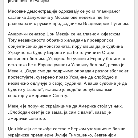
јачао везе с Русијом.
Масовне демонстрације одржавају се уочи планираног
састанка Јануковича у Москви ове недеље где ће
разговарати с руским председником Владимиром Путином.
Амерички сенатор Џон Мекејн се на главном кијевском
Тргу независности обратио хиљадама проевропски
оријентисаних демонстраната, поручивши да је судбина
Украјине да буде у Европи и да ће то учинити Стари
континент бољим. „Украјина ће учинити Европу бољом, а
исто тако ће и Европа учинити Украјину бољом”, рекао је
Мекејн. „Овде смо да подржимо оправдан разлог због којег
протестујете, суверено право Украјине да слободно и
независно одлучује о својој судбини. А ваша судбина је да
будете у Европи”, истакао је водећи републикански
сенатор у америчком Сенату.
Мекејн је поручио Украјинцима да Америка стоји уз њих.
„Слободан свет је са вама, ја сам с вама”, казао је
амерички сенатор.
Џон Мекејн се такође састао с ћерком утамничене бивше
украјинске премијерке Јулије Тимошенко, Јевгенијом,