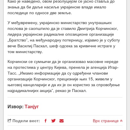
Како је наведено, овом резолуцијом се јасно ставља до
знања да би даље насиље украјинске владе имало
последице по односе две земље.
У међувремену, украјинско министарство унутрашњих
послова је саопштило да је ставило Дмитрија Корчинског,
лидера украјинске радикалне опозиционе организације
„Братство”, на међународну потерницу, изјавио је у суботу
вече Василиј Паскал, шеф одсека за кривичне истраге у
том министарству.
Корчински се сумњичи да је организовао масовне нереде
на протестима у центру Кијева, пренела је агенција Итар-
Тасс. „Имамо информације да су одређени чланови
организације Корчинског, прецизније њих 15, живели у
његовој канцеларији и да их је он користио за спровођење
најрадикалнијих акција”, рекао је Паскал.
Извор:
Танјуг
Подели вест:
Врх странице