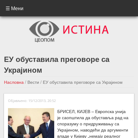
☰ Мени
ЕУ обуставила преговоре са
Украјином
Насловна
/
Вести
/
ЕУ обуставила преговоре са Украјином
←Претходна вест
Следећа вест →
Објављено: 15/12/2013, 20:52
БРИСЕЛ, КИЈЕВ – Европска унија
је саопштила да обуставља рад на
споразуму о придруживању са
Украјином, наводећи да аргументи
владе у Кијеву „немају реалног