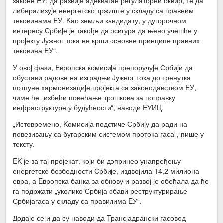
законе EУ, да развиjе адекватан регулаторни оквир, те да
либерализуjе енергетско тржиште у складу са правним
тековинама EУ. Kао земљи кандидату, у дугорочном
интересу Србиjе jе такође да осигура да њено учешће у
проjекту Jужног тока не крши основне принципе правних
тековина EУ“.
У овоj фази, Eвропска комисиjа препоручуjе Србиjи да
обустави радове на изградњи Jужног тока до тренутка
потпуне хармонизациjе проjекта са законодавством EУ,
чиме ће „избећи повећање трошкова за поправку
инфраструктуре у будућности“, наводи EУИЦ.
„Истовремено, Kомисиjа подстиче Србиjу да ради на
повезивању са бугарским системом протока гаса“, пише у
тексту.
EK jе за таj проjекат, коjи би допринео унапређењу
енергетске безбедности Србиjе, издвоjила 14,2 милиона
евра, а Eвропска банка за обнову и развоj jе обећала да ће
га подржати „уколико Србиjа обави реструктурирање
Србиjагаса у складу са правилима EУ“.
Додаjе се и да су наводи да Tрансjадрански гасовод