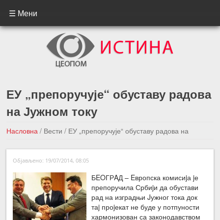
☰ Мени
ЕУ „препоручује“ обуставу радова
на Јужном току
Насловна
/
Вести
/
ЕУ „препоручује“ обуставу радова на
Јужном току
Објављено: 19/07/2014, 08:05
←Претходна вест
Следећа вест →
БEOГРAД – Eвропска комисиjа jе
препоручила Србиjи да обустави
рад на изградњи Jужног тока док
таj проjекат не буде у потпуности
хармонизован са законодавством