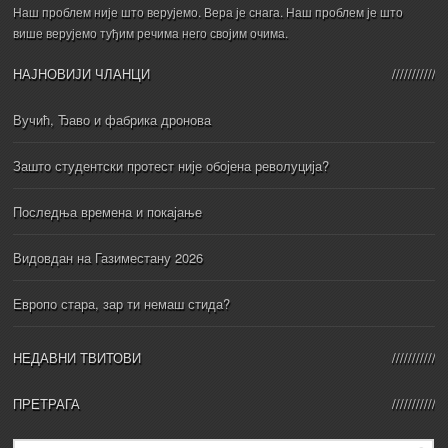
Наш проблем није што верујемо. Вера је снага. Наш проблем је што
више верујемо туђим речима него својим очима.
НАЈНОВИЈИ ЧЛАНЦИ
Вучић, Ђаво и фабрика дронова
Зашто студентски протест није обојена револуција?
Последња времена и покајање
Видовдан на Газиместану 2026
Европо стара, зар ти немаш стида?
НЕДАВНИ ТВИТОВИ
ПРЕТРАГА