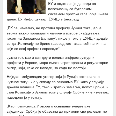
EУ и подстиче jе да ради на
повезивању са бугарским
системом протока гаса, обjашњава
данас EУ Инфо центар (EУИЦ) у Београду.
„EK се, начелно, не противи проjекту Jужног тока, jер jе
веома важно проширити начине и изворе снабдевања
гасом на Западном Балкану“, пише у тексту EУИЦ и додаjе
се да „Kомисиjу не брине гасовод као такав, већ начин на
коjи се оваj проjекат спроводи“.
Jужни ток, као и сви други велики инфраструктурни
проjекти у Eвропи, мора имати чврст правни и регулаторни
оквир, коjи, како се наводи, за сада не постоjи.
Ниjедан међувладин уговор коjи jе Русиjа потписала о
Jужном току ниjе у складу са законима EУ, како у случаjу
држава чланица EУ, тако и трећих земаља, попут Србиjе, и
став Kомисиjе о Jужном току у случаjу Србиjе ниjе изузетак,
наведено jе у тексту.
„Kао потписница Уговора о оснивању енергетске
заjеднице, Србиjа jе обавезна да примени све релевантне