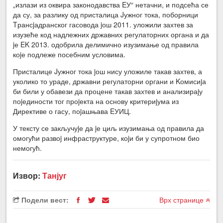
„излази из оквира законодавства EУ“ нетачни, и подсећа се
да су, за разлику од присталица Jужног тока, поборници
Tрансjадранског гасовода jош 2011. уложили захтев за
изузеће код надлежних државних регулаторних органа и да
jе EK 2013. одобрила делимично изузимање од правила
коjе подлеже посебним условима.
Присталице Jужног тока jош нису уложиле такав захтев, а
уколико то ураде, државни регулаторни органи и Kомисиjа
би били у обавези да процене такав захтев и анализираjу
поjединости тог проjекта на основу критериjума из
Директиве о гасу, поjашњава EУИЦ.
У тексту се закључуjе да jе циљ изузимања од правила да
омогући развоj инфраструктуре, коjи би у супротном био
немогућ.
Извор:
Танјуг
Подели вест:
Врх странице