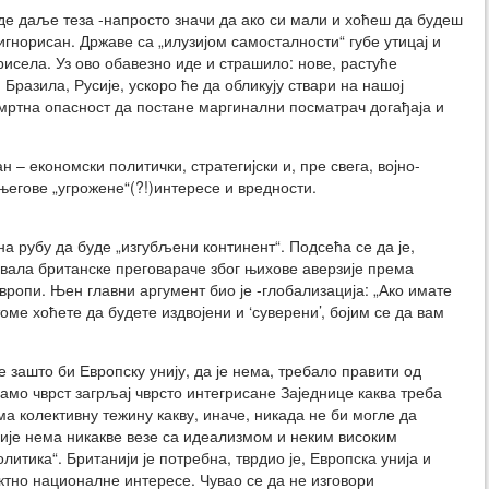
де даље теза -напросто значи да ако си мали и хоћеш да будеш
гнорисан. Државе са „илузијом самосталности“ губе утицај и
рисела. Уз ово обавезно иде и страшило: нове, растуће
 Бразила, Русије, ускоро ће да обликују ствари на нашој
мртна опасност да постане маргинални посматрач догађаја и
н – економски политички, стратегијски и, пре свега, војно-
егове „угрожене“(?!)интересе и вредности.
на рубу да буде „изгубљени континент“. Подсећа се да је,
вала британске преговараче због њихове аверзије према
вропи. Њен главни аргумент био је -глобализација: „Ако имате
ме хоћете да будете издвојени и ‘суверени’, бојим се да вам
е зашто би Европску унију, да је нема, требало правити од
само чврст загрљај чврсто интегрисане Заједнице каква треба
а колективну тежину какву, иначе, никада не би могле да
уније нема никакве везе са идеализмом и неким високим
литика“. Британији је потребна, тврдио је, Европска унија и
ктно националне интересе. Чувао се да не изговори