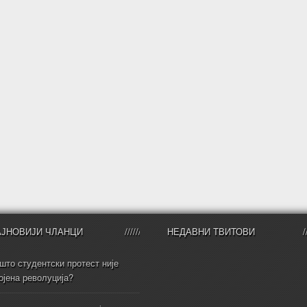
АЈНОВИЈИ ЧЛАНЦИ
НЕДАВНИ ТВИТОВИ
што студентски протест није
ојена револуција?