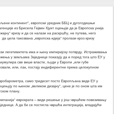
бљени континент“, европски уредник ББЦ и дугогодишњи
генције из Брисела Гејвин Хјуит оцењује да је Европска унија
жајну“ кризу и да се налази на раскршћу, не путева, него
; да цела такозвана „европска идеја“ пролази кроз кризу
изи легитимитета има и њену емпиријску потврду. Истраживања
ожења у земљама Заједнице показују да и поред тога што ЕУ у
кумулира све више власти, људи у Европи „или губе
еровали, или, пак, постају индиферентни према целокупном
робарометра, само тридесет посто Европљана виде ЕУ у
 оцењују по њеном „великом дизајну“, цене је по оном шта им
тском плану.
компанија“ еврократа – види решење у још чвршћем повезивању
аједнице. А да би се постигла чвршћа интеграција, владајући