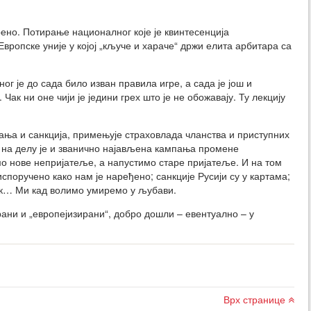
рено. Потирање националног које је квинтесенција
Европске уније у којој „кључе и хараче“ држи елита арбитара са
г је до сада било изван правила игре, а сада је још и
Чак ни оне чији је једини грех што је не обожавају. Ту лекцију
ања и санкција, примењује страховлада чланства и приступних
, на делу је и званично најављена кампања промене
мо нове непријатеље, а напустимо старе пријатеље. И на том
испоручено како нам је наређено; санкције Русији су у картама;
ок… Ми кад волимо умиремо у љубави.
ани и „европејизирани“, добро дошли – евентуално – у
Врх странице