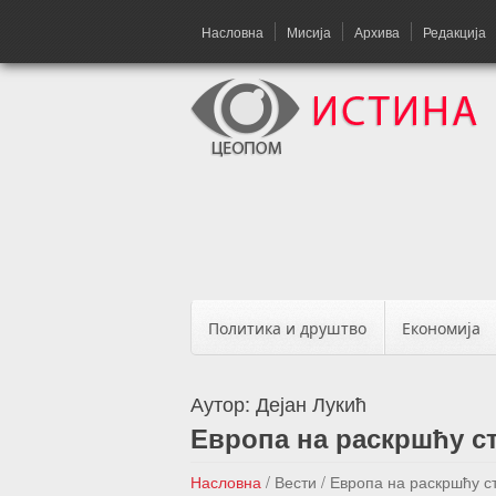
Насловна
Мисија
Архива
Редакција
Политика и друштво
Економија
Аутор:
Дејан Лукић
Европа на раскршћу с
Насловна
/
Вести
/
Европа на раскршћу с