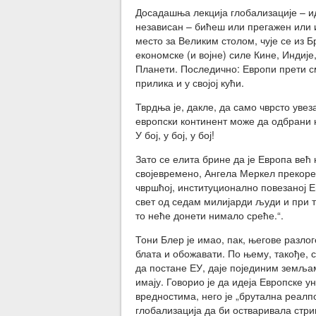
Досадашња лекција глобализације – и
независан – бићеш или прегажен или и
место за Великим столом, чује се из Б
економске (и војне) силе Кине, Индије,
Планети. Последично: Европи прети с
прилика и у својој кући.
Тврдња је, дакле, да само чврсто увеза
европски континент може да одбрани њ
У бој, у бој, у бој!
Зато се елита брине да је Европа већ 
својевремено, Ангела Меркел прекоре
чвршћој, институционално повезаној Е
свет од седам милијарди људи и при то
то неће донети нимало среће.“.
Тони Блер је имао, пак, његове разлог
блата и обожавати. По њему, такође, 
да постане ЕУ, даје појединим земљам
имају. Говорио је да идеја Европске 
вредностима, него је „брутална реалпо
глобализација да би остваривала стри