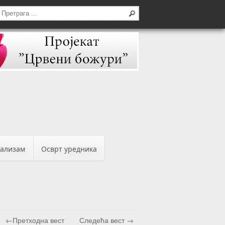
бализам
Осврт уредника
←Претходна вест
Следећа вест →