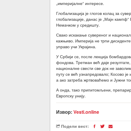
„империјалне“ интересе.
Глобализација је глогов колац за суве
глобализације, данас је „Мајн кампф“ 
Немачком у средишту.
Свако искакање сувереног и национално
кажњиво. Империја не трпи дисиденте. 
управо учи Украјина.
У Србији се, после лекција бомбардов
фондова. Третман већ даје резултате
националне свести све док не заволи
путу се већ узнапредовало; Косово је 
а ако затреба жртвоваћемо и Јужни т
А онда, тако припитомљени, препарир
Европску унију.
Извор:
Vesti.online
Подели вест: