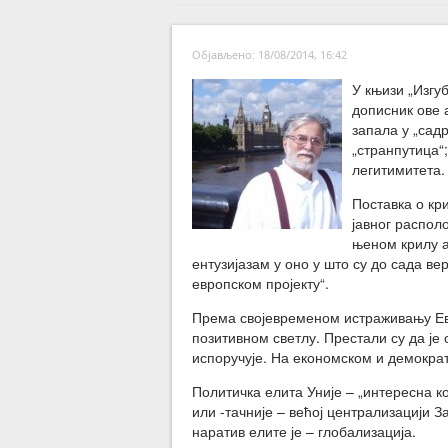
Објављено: 18/08/2014, 16:42
У књизи „Изгу
дописник ове а
запала у „садр
„странпутица“
легитимитета.
Поставка о кр
јавног распол
њеном крилу а
ентузијазам у оно у што су до сада в
европском пројекту“.
Према својевременом истраживању Ев
позитивном светлу. Престали су да је
испоручује. На економском и демокра
Политичка елита Уније – „интересна 
или -тачније – већој централизацији З
наратив елите је – глобализација.