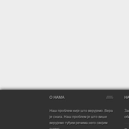
О НАМА
Н
За
Наш проблем није што верујемо. Вера
об
је снага. Наш проблем је што више
верујемо туђим речима него својим
очима.