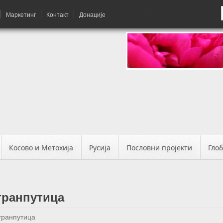
Маркетинг
Контакт
Донације
Косово и Метохија
Русија
Пословни пројекти
Гло
транпутица
транпутица