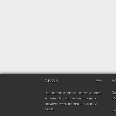
О НАМА
Н
За
Наш проблем није што верујемо. Вера
об
је снага. Наш проблем је што више
верујемо туђим речима него својим
очима.
По