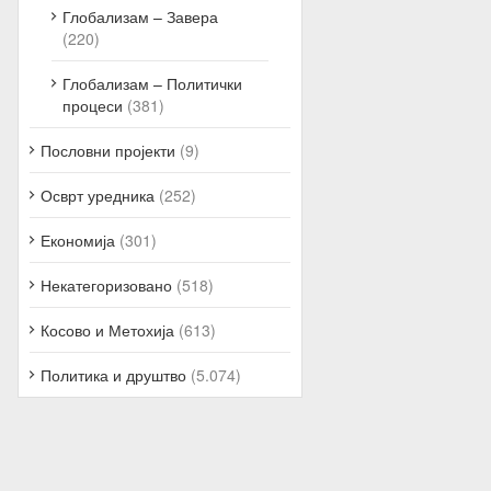
Глобализам – Завера
(220)
Глобализам – Политички
процеси
(381)
Пословни пројекти
(9)
Осврт уредника
(252)
Економија
(301)
Некатегоризовано
(518)
Косово и Метохија
(613)
Политика и друштво
(5.074)