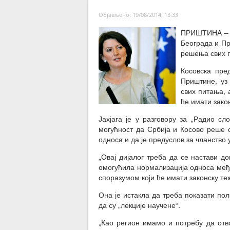
Објављено: 19/08/2014, 13:33
ПРИШТИНА – ‘К
Београда и Пр
решења свих 
Косовска пре
Приштине, уз
свих питања, 
ће имати зако
Јахјага је у разговору за „Радио сл
могућност да Србија и Косово реше о
односа и да је предуслов за чланство 
„Овај дијалог треба да се настави д
омогућила нормализација односа међу
споразумом који ће имати законску теж
Она је истакла да треба показати пол
да су „лекције научене“.
„Као регион имамо и потребу да от