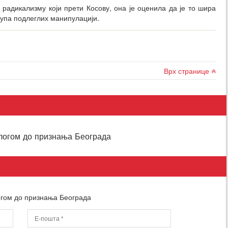
радикализму који прети Косову, она је оценила да је то шира
рупа подлеглих манипулацији.
Врх странице
алогом до признања Београда
логом до признања Београда