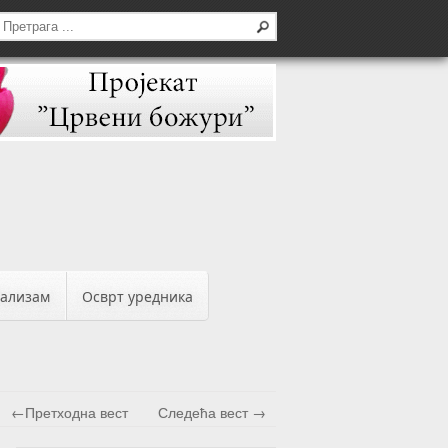
бализам
Осврт уредника
←Претходна вест
Следећа вест →