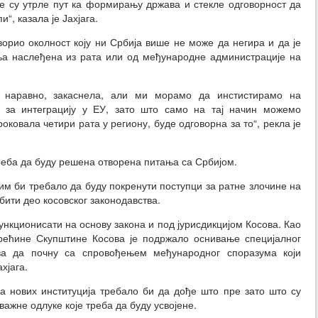
је су утрле пут ка формирању држава и стекле одговорност да
“, казала је Јахјага.
творио околност коју ни Србија више не може да негира и да је
ња наслеђена из рата или од међународне администрације на
 наравно, закаснела, али ми морамо да инстистирамо на
 за интеграцију у ЕУ, зато што само на тај начин можемо
роковала четири рата у региону, буде одговорна за то“, рекла је
треба да буду решена отворена питања са Србијом.
им би требало да буду покренути поступци за ратне злочине на
 бити део косовског законодавства.
функционисати на основу закона и под јурисдикцијом Косова. Као
трећине Скупштине Косова је подржало оснивање специјалног
ова да почну са спровођењем међународног споразума који
хјага.
нових институција требало би да дође што пре зато што су
ажне одлуке које треба да буду усвојене.