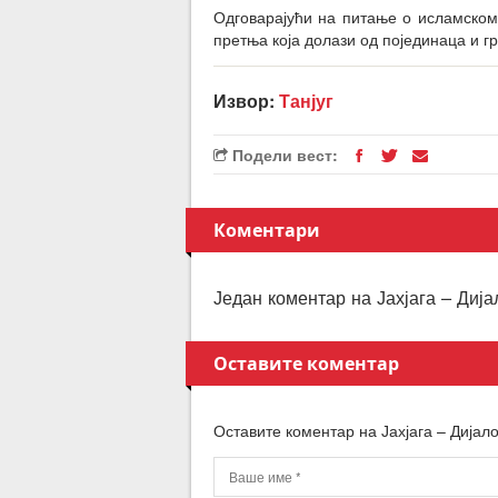
Одговарајући на питање о исламском 
претња која долази од појединаца и г
Извор:
Танјуг
Подели вест:
Коментари
Један коментар на Јахјага – Диј
Оставите коментар
Оставите коментар на Јахјага – Дија