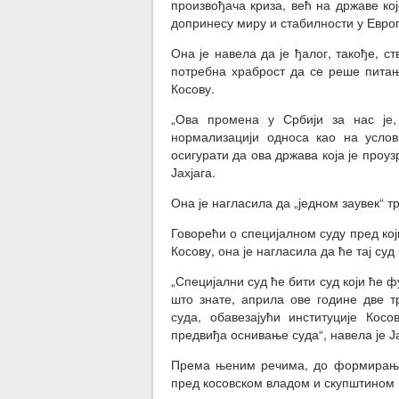
произвођача криза, већ на државе ко
допринесу миру и стабилности у Европи
Она је навела да је ђалог, такође, с
потребна храброст да се реше пита
Косову.
„Ова промена у Србији за нас је,
нормализацији односа као на услов
осигурати да ова држава која је проуз
Јахјага.
Она је нагласила да „једном заувек“ 
Говорећи о специјалном суду пред кој
Косову, она је нагласила да ће тај суд
„Специјални суд ће бити суд који ће 
што знате, априла ове године две 
суда, обавезајући институције Кос
предвиђа оснивање суда“, навела је Ја
Према њеним речима, до формирања 
пред косовском владом и скупштином в