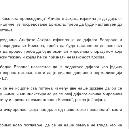
осовска председница“ Атифете Јахјага изјавила је да дијалог
иштине, уз посредовање Брисела, треба да буде настављен до
питања
дседница Атифете Јахјага изјавила је да дијалог Београда и
 посредовање Брисела, треба да буде настављен до решења
а да процес треба да буде окончан мировним споразумом који
нску тежину и којим ће се признати независност Косова.
ободна Европа“ нагласила да је подржала дијалог као једину
творена питања, као и да је дијалог допринео нормализацији
у ЕУ.
ок се не исцрпе сва питања између две наше државе да би се
 њима, и ми инсистирамо да се овај дијалог оконча мировним
ину и признати самосталност Косова“, рекла је Јахјага.
итичку зрелост „која нас дели од наше горке прошлости“, као и
воримо ново поглавље, да се на наше земље не гледа као на