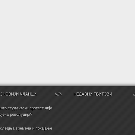
АЈНОВИЈИ ЧЛАНЦИ
НЕДАВНИ ТВИТОВИ
што студентски протест није
ојена револуција?
следња времена и покајање