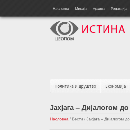
Насловна
Мисија
Архива
Редакција
Политика и друштво
Економија
Јахјага – Дијалогом д
Насловна
/
Вести
/
Јахјага – Дијалогом д