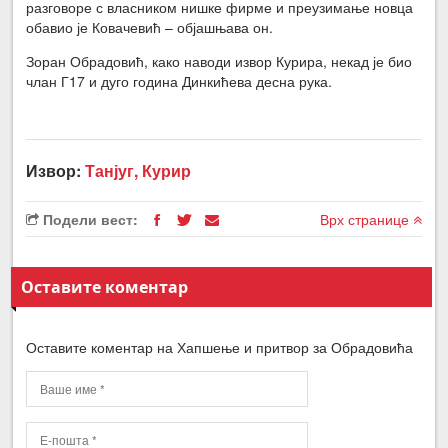
разговоре с власником нишке фирме и преузимање новца
обавио је Ковачевић – објашњава он.
Зоран Обрадовић, како наводи извор Курира, некад је био
члан Г17 и дуго година Динкићева десна рука.
Извор:
Танјуг, Курир
Подели вест:
Врх странице
Оставите коментар
Оставите коментар на Хапшење и притвор за Обрадовића