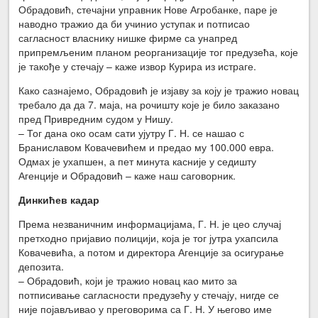
Обрадовић, стечајни управник Нове Агробанке, паре је
наводно тражио да би учинио уступак и потписао
сагласност власнику нишке фирме са унапред
припремљеним планом реорганизације тог предузећа, које
је такође у стечају – каже извор Курира из истраге.
Како сазнајемо, Обрадовић је изјаву за коју је тражио новац
требало да да 7. маја, на рочишту које је било заказано
пред Привредним судом у Нишу.
– Тог дана око осам сати ујутру Г. Н. се нашао с
Браниславом Ковачевићем и предао му 100.000 евра.
Одмах је ухапшен, а пет минута касније у седишту
Агенције и Обрадовић – каже наш саговорник.
Динкићев кадар
Према незваничним информацијама, Г. Н. је цео случај
претходно пријавио полицији, која је тог јутра ухапсила
Ковачевића, а потом и директора Агенције за осигурање
депозита.
– Обрадовић, који је тражио новац као мито за
потписивање сагласности предузећу у стечају, нигде се
није појављивао у преговорима са Г. Н. У његово име