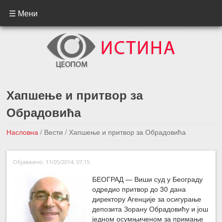
☰ Мени
Хапшење и притвор за
Обрадовића
Насловна
/
Вести
/
Хапшење и притвор за Обрадовића
←Претходна вест
Следећа вест →
Објављено: 11/05/2014, 07:15
БЕОГРАД — Виши суд у Београду
одредио притвор до 30 дана
директору Агенције за осигурање
депозита Зорану Обрадовићу и још
једном осумњиченом за примање