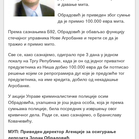
и давање мита.
Обрадовић је приведен због сумње
да је примио 100.000 евра мита.
Према сазнањима Б92, Обрадовић је обављао функцију
стечајног управника Нове Агробанке и терети се да је
тражио и примио мито.
Све се, како сазнајемо, одиграло пре 3 дана у једном
локалу на Тргу Републике, када је он од једног приватног
предузетника из Ниша добио 100.000 евра да би потписао
решење којим се репрограмира дуг које је предузеће тог
предузетника, на име кредита, добило од некадашње
Агробанке.
У акцији Управе криминалистичке полиције осим
Обрадовића, ухапшена је још једна особа, која је према
сумњама полиције, била посредник у извршењу овог
кривичног дела. Ради се, како сазнајемо, о Браниславу
Ковачевићу.
МУП: Приведен директор Агенције за осигурање
депозита Зоран Обрадовић