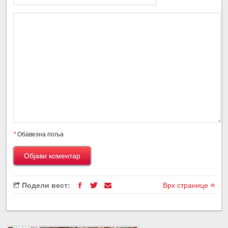
*
Обавезна поља
Подели вест:
Врх странице