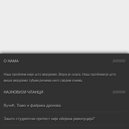
О НАМА
Наш проблем није што верујемо. Вера је снага. Наш проблем је што
више верујемо туђим речима него својим очима.
НАЈНОВИЈИ ЧЛАНЦИ
Вучић, Ђаво и фабрика дронова
Зашто студентски протест није обојена револуција?