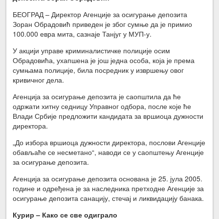
БЕОГРАД – Директор Агенције за осигурање депозита
Зоран Обрадовић приведен је због сумње да је примио
100.000 евра мита, сазнаје Танјуг у МУП-у.
У акцији управе криминалистичке полиције осим
Обрадовића, ухапшена је још једна особа, која је према
сумњама полиције, била посредник у извршењу овог
кривичног дела.
Агенција за осигурање депозита је саопштила да ће
одржати хитну седницу Управног одбора, после које ће
Влади Србије предложити кандидата за вршиоца дужности
директора.
„До избора вршиоца дужности директора, послови Агенције
обављаће се несметано“, наводи се у саопштењу Агенције
за осигурање депозита.
Агенција за осигурање депозита основана је 25. јула 2005.
године и одређена је за наследника претходне Агенције за
осигурање депозита санацију, стечај и ликвидацију банака.
Курир – Како се све одиграло