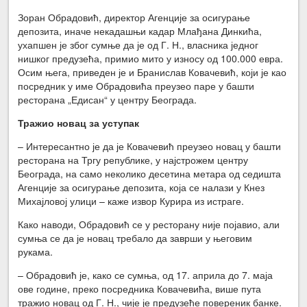
Зоран Обрадовић, директор Агенције за осигурање
депозита, иначе некадашњи кадар Млађана Динкића,
ухапшен је због сумње да је од Г. Н., власника једног
нишког предузећа, примио мито у износу од 100.000 евра.
Осим њега, приведен је и Бранислав Ковачевић, који је као
посредник у име Обрадовића преузео паре у башти
ресторана „Едисан“ у центру Београда.
Тражио новац за уступак
– Интересантно је да је Ковачевић преузео новац у башти
ресторана на Тргу републике, у најстрожем центру
Београда, на само неколико десетина метара од седишта
Агенције за осигурање депозита, која се налази у Кнез
Михајловој улици – каже извор Курира из истраге.
Како наводи, Обрадовић се у ресторану није појавио, али
сумња се да је новац требало да заврши у његовим
рукама.
– Обрадовић је, како се сумња, од 17. априла до 7. маја
ове године, преко посредника Ковачевића, више пута
тражио новац од Г. Н., чије је предузеће повереник банке.