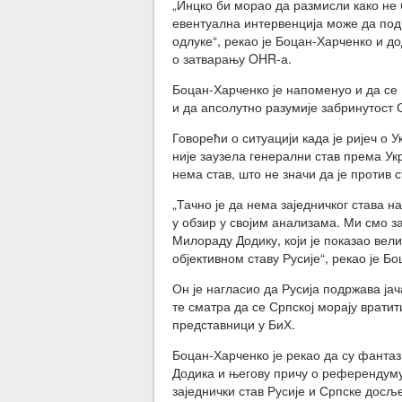
„Инцко би морао да размисли како не 
евентуална интервенција може да под
одлуке“, рекао је Боцан-Харченко и д
о затварању OHR-а.
Боцан-Харченко је напоменуо и да се
и да апсолутно разумије забринутост 
Говорећи о ситуацији када је ријеч о 
није заузела генерални став према Ук
нема став, што не значи да је против с
„Тачно је да нема заједничког става н
у обзир у својим анализама. Ми смо з
Милораду Додику, који је показао вел
објективном ставу Русије“, рекао је Б
Он је нагласио да Русија подржава ја
те сматра да се Српској морају вратит
представници у БиХ.
Боцан-Харченко је рекао да су фантаз
Додика и његову причу о референдуму
заједнички став Русије и Српске досљ