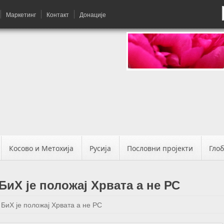
Маркетинг
Контакт
Донације
Косово и Метохија
Русија
Пословни пројекти
Гло
БиХ је положај Хрвата а не РС
БиХ је положај Хрвата а не РС