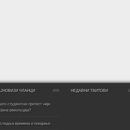
АЈНОВИЈИ ЧЛАНЦИ
НЕДАВНИ ТВИТОВИ
што студентски протест није
ојена револуција?
следња времена и покајање