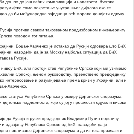
би дошло до још већих компликација и напетости. Његова
разумијева само покретање унутрашњег дијалога око те
одао да би међународна заједница већ морала донијети одлуку
 Русија противи сваком такозваном предизборном инжењерингу
Српске поводом тог питања.
Украјини, Боцан-Харченко је истакао да Русији одговара што БиХ
рајини, наводећи да је за Москву најбоља ситуација да БиХ
тавова Русије.
а нивоу БиХ, али постоји став Републике Српске који ми узимамо
ахвални Српској, њеном руководству, првенствено предсједнику
ико интересовање и разумијевање према кризи у Украјини, али и
оцан-Харченко.
чање статуса Републике Српске у оквиру Дејтонског споразума,
и дејтонске надлежности, које су јој у прошлости одузели високи
ије да Русија и руски предсједник Владимир Путин подстичу
 и одвајању Републике Српске од БиХ, наводећи да је
едно поштивање Дејтонског споразума и да из тога призлази и