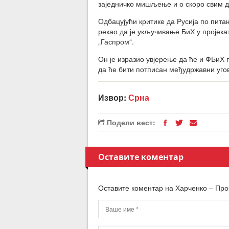
заједничко мишљење и о скоро свим д
Одбацујући критике да Русија по пита
рекао да је укључивање БиХ у пројека
„Гаспром“.
Он је изразио увјерење да ће и ФБиХ п
да ће бити потписан међудржавни угов
Извор:
Срна
Подели вест:
Оставите коментар
Оставите коментар на Харченко – Про