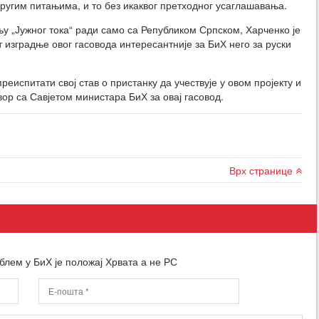
ругим питањима, и то без икаквог претходног усаглашавања.
њу „Јужног тока“ ради само са Републиком Српском, Харченко је
т изградње овог гасовода интересантније за БиХ него за руски
реиспитати свој став о пристанку да учествује у овом пројекту и
ор са Савјетом министара БиХ за овај гасовод.
Врх странице
блем у БиХ је положај Хрвата а не РС