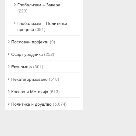
Глобализам – Завера
(220)
Глобализам – Политички
процеси
(381)
Пословни пројекти
(9)
Осврт уредника
(252)
Економија
(301)
Некатегоризовано
(518)
Косово и Метохија
(613)
Политика и друштво
(5.074)