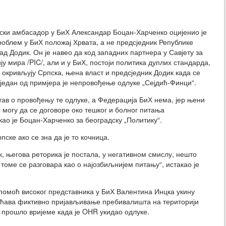
ки амбасадор у БиХ Александар Боцан-Харченко оцијенио је
проблем у БиХ положај Хрвата, а не предсједник Републике
д Додик. Он је навео да код западних партнера у Савјету за
у мира /PIC/, али и у БиХ, постоји политика дуплих стандарда,
к окривљују Српска, њена власт и предсједник Додик када се
 један од примјера је непровођење одлуке „Сејдић-Финци“.
тав о провођењу те одлуке, а Федерација БиХ нема, јер њени
 могу да се договоре око тешког и болног питања
као је Боцан-Харченко за београдску „Политику“.
пске ако се зна да је то кочница.
к, његова реторика је постала, у негативном смислу, нешто
 томе се разговара као о најозбиљнијем питању“, истакао је
омоћ високог представника у БиХ Валентина Инцка укину
ућава фиктивно пријављивање пребивалишта на територији
е прошло вријеме када је OHR укидао одлуке.