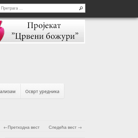
бализам
Осврт уредника
←Претходна вест
Следећа вест →