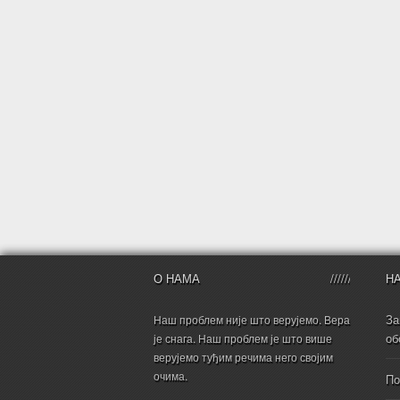
О НАМА
Н
За
Наш проблем није што верујемо. Вера
об
је снага. Наш проблем је што више
верујемо туђим речима него својим
очима.
По