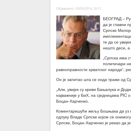
Објављено: 03/05/2014, 20:11
БЕОГРАД – Рус
да је главни 
Српске Милора
имплементациј
те да се увије
нешто деси, а
„Српска има с
политичари не
равноправности хрватског народа“, ре
Он је запитао шта се онда тражи од Ср
„Али, увијек су криви Бањалука и Доди
најважније у БиХ, на сједницама PIC о
Боцан-Харченко.
Коментаришући жељу Бошњака да уз п
одлуку Владе Српске којом се онемог
Српске, Боцан-Харченко је рекао да ј