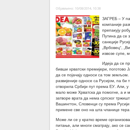
Објављено: 10/08/2014, 10:38
ЗАГРЕБ – У па
компаније раз
препакују роб
Путина да се 
санкције Руси
„Врбовец“, „Ви
извозе супе, 
Идеја да се пр
бивши хрватски премијери, поготово Ј
да се појачају односи са том земљом.
развијеније односе са Русијом, па би т
отворила Србији пут према ЕУ. Али, у
мало може Хрватска да помогне, а и м
затворе врата да нема српског тржишта
Вашингтон, Словенци су према Русији б
примене све оно на шта чланице тера
Може ли се у кратко време организоват
питање, али многи сматрају, ако се са