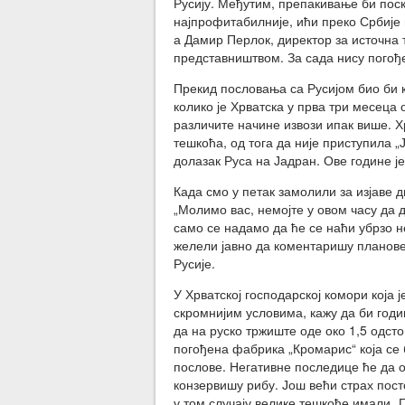
Русију. Међутим, препакивање би поск
најпрофитабилније, ићи преко Србије и
а Дамир Перлок, директор за источна т
представништвом. За сада нису погође
Прекид пословања са Русијом био би 
колико је Хрватска у прва три месеца 
различите начине извози ипак више. Хр
тешкоћа, од тога да није приступила „
долазак Руса на Јадран. Ове године је
Када смо у петак замолили за изјаве д
„Молимо вас, немојте у овом часу да
само се надамо да ће се наћи убрзо н
желели јавно да коментаришу планове 
Русије.
У Хрватској господарској комори која
скромнијим условима, кажу да би годи
да на руско тржиште оде око 1,5 одсто
погођена фабрика „Кромарис“ која се
послове. Негативне последице ће да ос
конзервишу рибу. Још већи страх посто
у том случају велике тешкоће имали „П