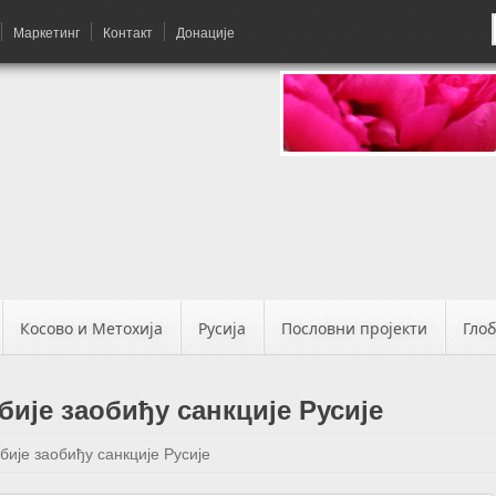
Маркетинг
Контакт
Донације
Косово и Метохија
Русија
Пословни пројекти
Гло
бије заобиђу санкције Русије
бије заобиђу санкције Русије