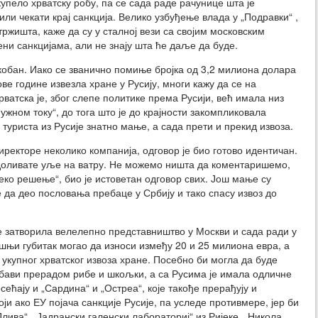
упело хрватску робу, па се сада раде рачунице шта је
ли чекати крај санкција. Велико узбуђење влада у „Подравки“ ,
ржишта, каже да су у сталној вези са својим московским
ни санкцијама, али не знају шта ће даље да буде.
кобан. Иако се званично помиње бројка од 3,2 милиона долара
ове године извезла хране у Русију, многи кажу да се на
ватска је, због слепе политике према Русији, већ имала низ
Јужном току“, до тога што је до крајности закомпликовала
 туриста из Русије знатно мање, а сада прети и прекид извоза.
иректоре неколико компанија, одговор је био готово идентичан.
 доливате уље на ватру. Не можемо ништа да коментаришемо,
еко решење“, био је истоветан одговор свих. Још мање су
да део пословања пребаце у Србију и тако спасу извоз до
 је затворила велелепно представништво у Москви и сада ради у
шњи губитак могао да износи између 20 и 25 милиона евра, а
 укупног хрватског извоза хране. Посебно би могла да буде
 бави прерадом рибе и шкољки, а са Русима је имала одличне
ећају и „Сардина“ и „Остреа“, које такође прерађују и
ји ако ЕУ појача санкције Русије, па уследе противмере, јер би
лива“, „Јадрански галенски лабораториј“ из Ријеке, „Никола