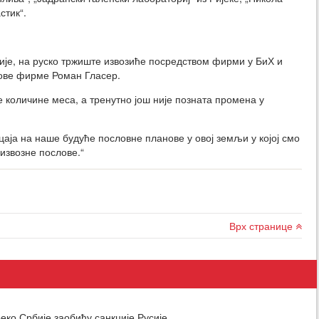
стик“.
ије, на руско тржиште извозиће посредством фирми у БиХ и
 ове фирме Роман Гласер.
е количине меса, а тренутно још није позната промена у
цаја на наше будуће пословне планове у овој земљи у којој смо
извозне послове.“
Врх странице
еко Србије заобиђу санкције Русије