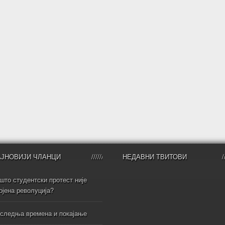
АЈНОВИЈИ ЧЛАНЦИ
НЕДАВНИ ТВИТОВИ
што студентски протест није
ојена револуција?
следња времена и покајање