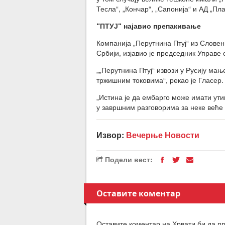
Тесла“, „Кончар“, „Сапонија“ и АД „Пла
“ПТУЈ“ најавио препакивање
Компанија „Перутнина Птуј“ из Словен
Србији, изјавио је председник Управе
„„Перутнина Птуј“ извози у Русију мањ
тржишним токовима“, рекао је Гласер.
„Истина је да ембарго може имати ути
у завршним разговорима за неке веће 
Извор:
Вечерње Новости
Подели вест:
Оставите коментар
Оставите коментар на Хрвати би да пр