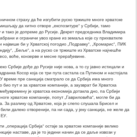
ничном страху да ће изгубити руско тржиште многе хрватске
мишљају да хитно отворе „експозитуре“ у Србији, тамо
у и тако је допреме до Русије. Декрет председника Владимира
забрани и ограничи увоз хране из земаља које су прихватиле
ји највише би у Хрватској погодио „Подравку“, „Кромарис“, ПИК
ндију“, „Беље“, а на руско се тржиште из Хрватске најчешће
месо, воће, конзерве и месне прерађевине.
еко Србије дође до Русије није нова, а то су јавно истицали и
адранка Косор која се три пута састала са Путином и настојала
 У време пре санкција сматрало се да Србија има много
о био пут и за хрватске компаније, а заузврат би Хрватска
 међувремену је хрватска економија дотакла дно, па Србији
ноге хрватске компаније, попут „Гавриловића“, могле би да
. За разлику од Хрватске, која је слепо слушала Брисел и
или далеко отворенији, па ни сада, у јеку санкција, не желе да
 ЕУ.
и „операција Србија“ остаје за хрватске компаније велико
нкције наставе, да је то једини начин да се даље извози у