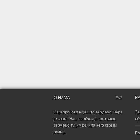
О НАМА
Н
За
Наш проблем није што верујемо. Вера
об
је снага. Наш проблем је што више
верујемо туђим речима него својим
очима.
По