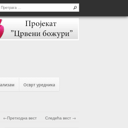
бализам
Осврт уредника
←Претходна вест
Следећа вест →