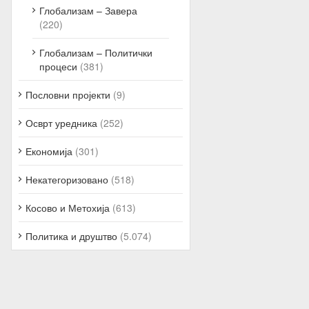
Глобализам – Завера
(220)
Глобализам – Политички
процеси
(381)
Пословни пројекти
(9)
Осврт уредника
(252)
Економија
(301)
Некатегоризовано
(518)
Косово и Метохија
(613)
Политика и друштво
(5.074)