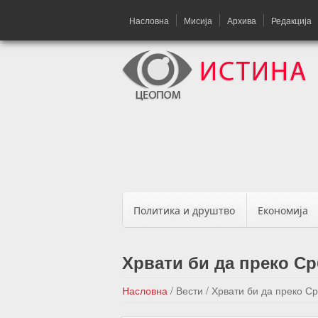
Насловна
Мисија
Архива
Редакција
Политика и друштво
Економија
Хрвати би да преко Ср
Насловна
/
Вести
/
Хрвати би да преко Ср