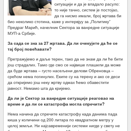
ситуацији и да је владало расуло:
то није тачно, систем је постојао,
да га нисмо имали, број жртава би
био неколико стотина, каже у интервјуу за „Политику”
Предраг Марић, начелник Сектора за ванредне ситуације
МУП-а Србије.
За сада се зна за 27 жртава. Да ли очекујете да ће се
тај број повећавати?
Претражујемо и даље терен, тако да не знам да ли ће бити
још страдалих. Тамо где смо се највише плашили да може
да буде жртава – густо насељени делови Обреновца –
срећом нема погинулих. Екипе су на терену и ако се деси
да откријемо још неку жртву одмах ћемо обавестити
јавност. Немамо шта да кријемо.
Да ли је Сектор за ванредне ситуације реаговао на
време и да ли се катастрофа могла спречити?
Нема начина да спречите катастрофу када данима пада
киша у количини од 200 литара по квадратном метру у
целој земљи. Ни најсавременији системи нигде у свету не