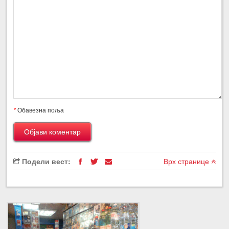
*
Обавезна поља
Подели вест:
Врх странице