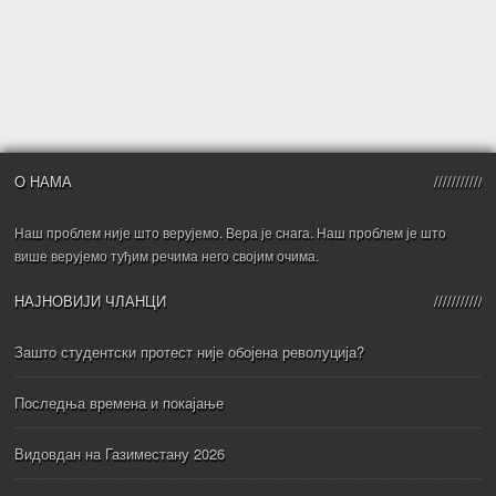
О НАМА
Наш проблем није што верујемо. Вера је снага. Наш проблем је што
више верујемо туђим речима него својим очима.
НАЈНОВИЈИ ЧЛАНЦИ
Зашто студентски протест није обојена револуција?
Последња времена и покајање
Видовдан на Газиместану 2026