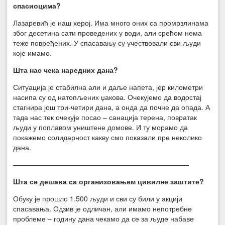
спасиоцима?
Лазаревић је наш херој. Има много оних са промрзлинама
због десетина сати проведених у води, али срећом нема
теже повређених. У спасавању су учествовали сви људи
које имамо.
Шта нас чека наредних дана?
Ситуација је стабилна али и даље напета, јер километри
насипа су од натопљених џакова. Очекујемо да водостај
стагнира још три-четири дана, а онда да почне да опада. А
тада нас тек очекује посао – санација терена, повратак
људи у поплавом уништене домове. И ту морамо да
покажемо солидарност какву смо показали пре неколико
дана.
—————————————————————————
Шта се дешава са организовањем цивилне заштите?
Обуку је прошло 1.500 људи и сви су били у акцији
спасавања. Одзив је одличан, али имамо непотребне
проблеме – годину дана чекамо да се за људе набаве