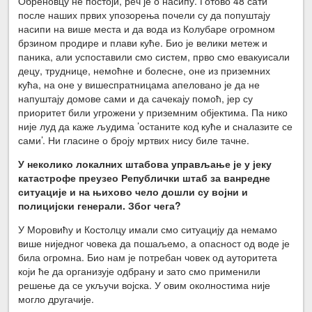
Обреновцу не постоји, реч је о насипу. Готово 48 сати
после наших првих упозорења почели су да попуштају
насипи на више места и да вода из Колубаре огромном
брзином продире и плави куће. Био је велики метеж и
паника, али успоставили смо систем, прво смо евакуисали
децу, труднице, немоћне и болесне, оне из приземних
кућа, на оне у вишеспратницама апеловано је да не
напуштају домове сами и да сачекају помоћ, јер су
приоритет били угрожени у приземним објектима. Па нико
није луд да каже људима ’останите код куће и сналазите се
сами’. Ни гласине о броју мртвих нису биле тачне.
У неколико локалних штабова управљање је у јеку
катастрофе преузео Републички штаб за ванредне
ситуације и на њихово чело дошли су војни и
полицијски генерали. Због чега?
У Моровићу и Костолцу имали смо ситуацију да немамо
више ниједног човека да пошаљемо, а опасност од воде је
била огромна. Био нам је потребан човек од ауторитета
који ће да организује одбрану и зато смо применили
решење да се укључи војска. У овим околностима није
могло другачије.