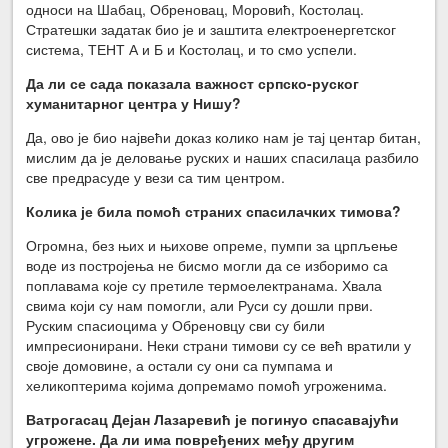
односи на Шабац, Обреновац, Моровић, Костолац.
Стратешки задатак био је и заштита електроенергетског
система, ТЕНТ А и Б и Костолац, и то смо успели.
Да ли се сада показала важност српско-руског
хуманитарног центра у Нишу?
Да, ово је био највећи доказ колико нам је тај центар битан,
мислим да је деловање руских и наших спасилаца разбило
све предрасуде у вези са тим центром.
Колика је била помоћ страних спасилачких тимова?
Огромна, без њих и њихове опреме, пумпи за црпљење
воде из постројења не бисмо могли да се изборимо са
поплавама које су претиле термоелектранама. Хвала
свима који су нам помогли, али Руси су дошли први.
Руским спасиоцима у Обреновцу сви су били
импресионирани. Неки страни тимови су се већ вратили у
своје домовине, а остали су они са пумпама и
хеликоптерима којима допремамо помоћ угроженима.
Ватрогасац
Дејан Лазаревић је погинуо спасавајући
угрожене. Да ли има повређених међу другим