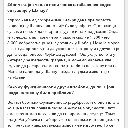
Због чега је смењен први човек штаба за ванредне
ситуације у Шапцу?
Упркос нашим упозорењима, четири дана пре пораста
водостаја у Шапцу ништа није било урађено. Становници
су сами почели да се организују, али не и надлежни. Онда
је уследио апел премијера и имали смо не 1.500 него
8.000 добровољаца који су отишли у Шабац. Неко је морао
све то да организује и да успостави контролу и одлучено је
да то буде генерал Љубиша Диковић. Одлука је донета у
интересу безбедности грађана, а можемо наредне две
године да расправљамо да ли је то било по закону или не.
Мени је важно да у Шапцу ниједан људски живот није
изгубљен.
Како су функционисали други штабови, да ли је још
негде на терену било проблема?
Велики број њих функционисао је добро, али степен штете
која је настала превазилазио је њихове могућности. Зато
смо кроз помоћ покушали да санирамо последице. Тамо
где је Републички штаб преузео општинске ингеренције, од
тог тренутка ниједан људски живот није изгубљен. То се