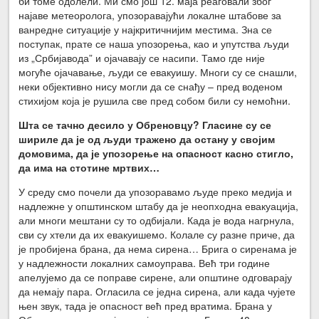
би томе одолели. Ми смо још 12. маја реаговали због
најаве метеоролога, упозоравајући локалне штабове за
ванредне ситуације у најкритичнијим местима. Зна се
поступак, прате се наша упозорења, као и упутства људи
из „Србијавода” и ојачавају се насипи. Тамо где није
могуће ојачавање, људи се евакуишу. Многи су се снашли,
неки објективно нису могли да се снађу – пред воденом
стихијом која је рушила све пред собом били су немоћни.
Шта се тачно десило у Обреновцу? Гласине су се
шириле да је од људи тражено да остану у својим
домовима, да је упозорење на опасност касно стигло,
да има на стотине мртвих…
У среду смо почели да упозоравамо људе преко медија и
надлежне у општинском штабу да је неопходна евакуација,
али многи мештани су то одбијали. Када је вода нагрнула,
сви су хтели да их евакуишемо. Колале су разне приче, да
је пробијена брана, да нема сирена… Брига о сиренама је
у надлежности локалних самоуправа. Већ три године
апелујемо да се поправе сирене, али општине одговарају
да немају пара. Огласила се једна сирена, али када чујете
њен звук, тада је опасност већ пред вратима. Брана у