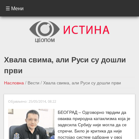
☰ Мени
Хвала свима, али Руси су дошли
први
Насловна
/
Вести
/
Хвала свима, али Руси су дошли први
←Претходна вест
Следећа вест →
Објављено: 25/05/2014, 08:22
БЕОГРАД – Одговорно тврдим да
оваква природна катаклизма која је
задесила Србију није могла да се
спречи. Било је критика да није
постојао систем одбране у овој