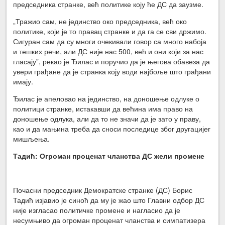
председника странке, већ политике коју ће ДС да заузме.
„Тражио сам, не јединство око председника, већ око
политике, који је то правац странке и да га се сви држимо.
Сигуран сам да су многи очекивали говор са много набоја
и тешких речи, али ДС није нас 500, већ и они који за нас
гласају”, рекао је Ђилас и поручио да је његова обавеза да
увери грађане да је странка коју води најбоље што грађани
имају.
Ђилас је апеловао на јединство, на доношење одлуке о
политици странке, истакавши да већина има право на
доношење одлука, али да то не значи да је зато у праву,
као и да мањина треба да сноси последице због другацијег
мишљења.
Тадић: Огроман проценат чланства ДС жели промене
Почасни председник Демократске странке (ДС) Борис
Тадић изјавио је синоћ да му је жао што Главни одбор ДС
није изгласао политичке промене и нагласио да је
несумњиво да огроман проценат чланства и симпатизера