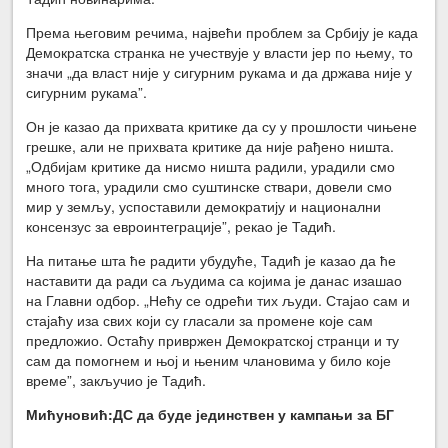
Према његовим речима, највећи проблем за Србију је када
Демократска странка не учествује у власти јер по њему, то
значи „да власт није у сигурним рукама и да држава није у
сигурним рукама”.
Он је казао да прихвата критике да су у прошлости чињене
грешке, али не прихвата критике да није рађено ништа.
„Одбијам критике да нисмо ништа радили, урадили смо
много тога, урадили смо суштинске ствари, довели смо
мир у земљу, успоставили демократију и национални
консензус за евроинтеграције”, рекао је Тадић.
На питање шта ће радити убудуће, Тадић је казао да ће
наставити да ради са људима са којима је данас изашао
на Главни одбор. „Нећу се одрећи тих људи. Стајао сам и
стајаћу иза свих који су гласали за промене које сам
предложио. Остаћу привржен Демократској странци и ту
сам да помогнем и њој и њеним члановима у било које
време”, закључио је Тадић.
Мићуновић:ДС да буде јединствен у кампањи за БГ