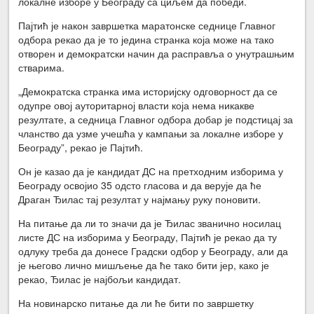
локалне изборе у Београду са циљем да победи.
Пајтић је након завршетка маратонске седнице Главног
одбора рекао да је то једина странка која може на тако
отворен и демократски начин да расправља о унутрашњим
стварима.
„Демократска странка има историјску одговорност да се
одупре овој ауторитарној власти која нема никакве
резултате, а седница Главног одбора добар је подстицај за
чланство да узме учешћа у кампањи за локалне изборе у
Београду”, рекао је Пајтић.
Он је казао да је кандидат ДС на претходним изборима у
Београду освојио 35 одсто гласова и да верује да ће
Драган Ђилас тај резултат у најмању руку поновити.
На питање да ли то значи да је Ђилас званично носилац
листе ДС на изборима у Београду, Пајтић је рекао да ту
одлуку треба да донесе Градски одбор у Београду, али да
је његово лично мишљење да ће тако бити јер, како је
рекао, Ђилас је најбољи кандидат.
На новинарско питање да ли ће бити по завршетку