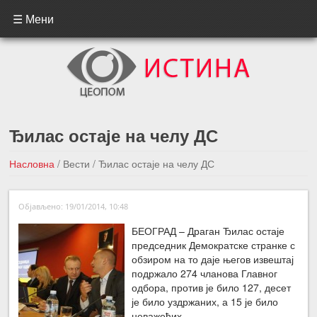
☰ Мени
Ђилас остаје на челу ДС
Насловна
/
Вести
/
Ђилас остаје на челу ДС
←Претходна вест
Следећа вест →
Објављено: 19/01/2014, 10:48
БЕОГРАД – Драган Ђилас остаје
председник Демократске странке с
обзиром на то даје његов извештај
подржало 274 чланова Главног
одбора, против је било 127, десет
је било уздржаних, а 15 је било
неважећих.