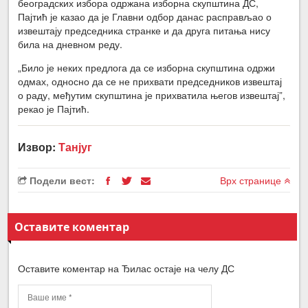
београдских избора одржана изборна скупштина ДС,
Пајтић је казао да је Главни одбор данас расправљао о
извештају председника странке и да друга питања нису
била на дневном реду.
„Било је неких предлога да се изборна скупштина одржи
одмах, односно да се не прихвати председников извештај
о раду, међутим скупштина је прихватила његов извештај”,
рекао је Пајтић.
Извор:
Танјуг
Подели вест:
Врх странице
Оставите коментар
Оставите коментар на Ђилас остаје на челу ДС