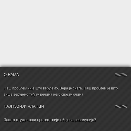
О НАМА
Наш проблем није што верујемо. Вера је снага. Наш проблем је што
више верујемо туђим речима него својим очима.
НАЈНОВИЈИ ЧЛАНЦИ
Зашто студентски протест није обојена револуција?