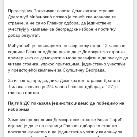
Председник Политичког савета Демократске странке
Драгољуб Мићуновић позвао је синоћ све чланове те
странке, а не само Главног одбора, да јединствено
учествују у кампањи за београдске изборе и постигну
добар резултат.
Мићуновић је новинарима по завршетку скоро 12-часовне
седнице Главног одбора рекао да је Демократска странка
пример како се демократија мора развијати и да очекује да
читава странка, упркос притисцима, јединствено учествује
у предстојећој кампањи за Скупштину Београда.
За извештај председника Демократске странке Драгана
Ђиласа гласало је 274 члана Главног одбора, а 127 је
гласало против.
Пајтић:ДС показала јединство,идемо да победимо на
изборима
Заменик председника Демократске странке Бојан Пајтић
изјавио је да је на седници Главног одбора та странка
показала јединство и да јединствена улази у кампању за