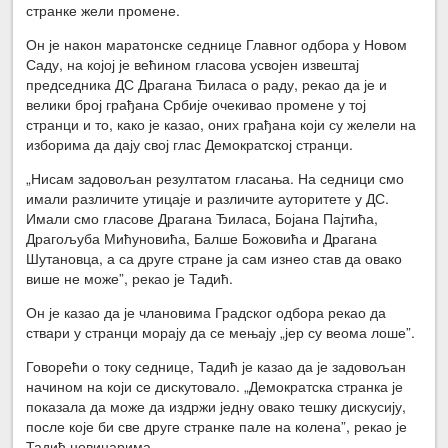
странке жели промене.
Он је након маратонске седнице Главног одбора у Новом
Саду, на којој је већином гласова усвојен извештај
председника ДС Драгана Ђиласа о раду, рекао да је и
велики број грађана Србије очекивао промене у тој
странци и то, како је казао, оних грађана који су желели на
изборима да дају свој глас Демократској странци.
„Нисам задовољан резултатом гласања. На седници смо
имали различите утицаје и различите ауторитете у ДС.
Имали смо гласове Драгана Ђиласа, Бојана Пајтића,
Драгољуба Мићуновића, Балше Божовића и Драгана
Шутановца, а са друге стране ја сам изнео став да овако
више не може”, рекао је Тадић.
Он је казао да је члановима Градског одбора рекао да
ствари у странци морају да се мењају „јер су веома лоше”.
Говорећи о току седнице, Тадић је казао да је задовољан
начином на који се дискутовало. „Демократска странка је
показала да може да издржи једну овако тешку дискусију,
после које би све друге странке пале на колена”, рекао је
Тадић новинарима.