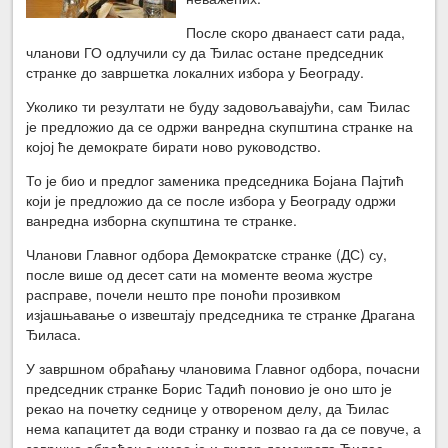
После скоро дванаест сати рада,
чланови ГО одлучили су да Ђилас остане председник
странке до завршетка локалних избора у Београду.
Уколико ти резултати не буду задовољавајући, сам Ђилас
је предложио да се одржи ванредна скупштина странке на
којој ће демократе бирати ново руководство.
То је био и предлог заменика председника Бојана Пајтић
који је предложио да се после избора у Београду одржи
ванредна изборна скупштина те странке.
Чланови Главног одбора Демократске странке (ДС) су,
после више од десет сати на моменте веома жустре
расправе, почели нешто пре поноћи прозивком
изјашњавање о извештају председника те странке Драгана
Ђиласа.
У завршном обраћању члановима Главног одбора, почасни
председник странке Борис Тадић поновио је оно што је
рекао на почетку седнице у отвореном делу, да Ђилас
нема капацитет да води странку и позвао га да се повуче, а
завршно обраћање имао је и лидер демократа Ђилас.