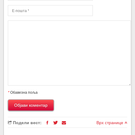
*
Обавезна поља
Подели вест:
Врх странице