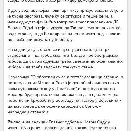
У делу седнице којем новинари нису присуствовали вођена
је бурна расправа, чуле су се оптужбе и тешке речи, а
један од жустријих је био говор почасног председника ДС
Бориса Тадића који је указао да Ђилас нема капацитет да
води странку, а да ће подршка његовом извештају значити
лош изборни резултат у Београду.
На седници су се, како се и чуло у јавности, чула три
становишта – да треба сменити Ђиласа пре београдских
избора, да са том одлуком треба сачекати до окончања тих
избора и да треба задржати тренутно стање.
Члановима ГО обратили су се и потпредседници странке, а
потпредседник Миодраг Ракић је део обраћања посветио
свом ауторском тексту у „Политици” и навео да странка
мора да буде прагматична, истакавши да њој не може да
помогне ни Кркобабић у Београду ни Пастор у Војводини и
да зато треба да се окрене сарадњи са Српском
напредном странком.
Ђилас је на седници Главног одбора у Новом Саду у
извештају о раду нагласио да није тражио јединство око