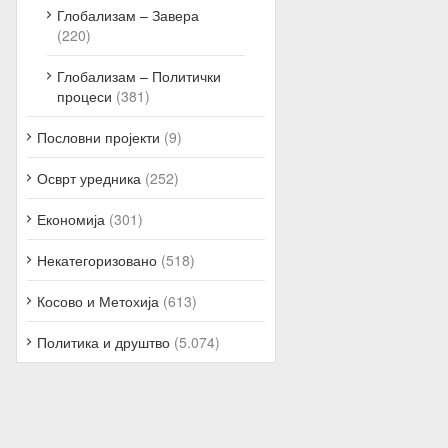
Глобализам – Завера
(220)
Глобализам – Политички
процеси
(381)
Пословни пројекти
(9)
Осврт уредника
(252)
Економија
(301)
Некатегоризовано
(518)
Косово и Метохија
(613)
Политика и друштво
(5.074)