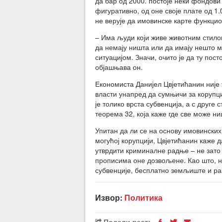
да бар од 2000. постоје неки фондови 
фигуративно, од оне своје плате од 1.
не верује да имовинске карте функцио
– Има људи који живе животним стилом
да немају ништа или да имају нешто 
ситуацијом. Значи, очито је да ту пост
објашњава он.
Економиста Данијел Цвјетићанин није
власти унапред да сумњичи за корупциј
је толико врста субвенција, а с друге
теорема 32, која каже где све може н
Упитан да ли се на основу имовински
могућој корупцији, Цвјетићанин каже д
утврдити криминалне радње – не зато 
прописима оне дозвољене. Као што, на
субвенције, бесплатно земљиште и ра
Извор:
Политика
Подели вест: