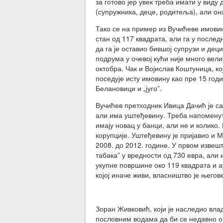
за готово јер увек треба имати у виду
(супружника, деце, родитеља), али она
Тако се на пример из Вучићеве имовин
стан од 117 квадрата, али га у после
да га је оставио бившој супрузи и дец
подрума у очевој кући није много вели
октобра. Чак и Војислав Коштуница, ко
поседује исту имовину као пре 15 год
Белановици и „југо”.
Вучићев претходник Ивица Дачић је са
али има уштеђевину. Треба напоменут
имају новац у банци, али не и колико.
корупције. Уштеђевину је пријавио и 
2008. до 2012. године. У првом извешт
табака” у вредности од 730 евра, али
укупне површине око 119 квадрата и а
којој иначе живи, власништво је његов
Зоран Живковић, који је наследио вла
пословним водама да би се недавно о