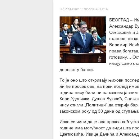
Објављено: 11/05/2014, 13:14
БЕОГРАД – Имо
Александар В
Селаковић и Ј
станове, ни ко
Велимир Илић,
прави богаташ
готовину… Ост
имају само ст
депозит у банци.
То је оно што откривају њихови после
ли ће просек ове, на први поглед имо
година нису били ни на каквим јавним
Кори Удовички, Душан Вујовић, Снеж
нису стигли „Политици” да открију бар
законском року од 30 дана од ступања
Иако се чини да је ова пракса већ ус
године има могућност да види шта пос
Цветковића, Ивице Дачића и Александр