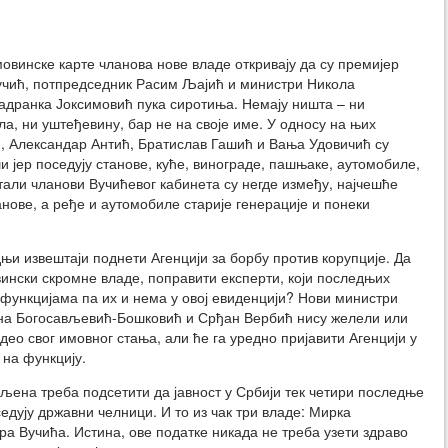
винске карте чланова нове владе откривају да су премијер
учић, потпредседник Расим Љајић и министри Никола
адранка Јоксимовић пука сиротиња. Немају ништа – ни
ла, ни уштеђевину, бар не на своје име. У односу на њих
 Александар Антић, Братислав Гашић и Вања Удовичић су
и јер поседују станове, куће, винограде, пашњаке, аутомобиле,
али чланови Вучићевог кабинета су негде између, најчешће
анове, а ређе и аутомобиле старије генерације и понеки
дњи извештаји поднети Агенцији за борбу против корупције. Да
вински скромне владе, поправити експерти, који последњих
 функцијама па их и нема у овој евиденцији? Нови министри
ана Богосављевић-Бошковић и Срђан Вербић нису желели или
 део свог имовног стања, али ће га уредно пријавити Агенцији у
 на функцију.
таљена треба подсетити да јавност у Србији тек четири последње
едују државни челници. И то из чак три владе: Мирка
а Вучића. Истина, ове податке никада не треба узети здраво