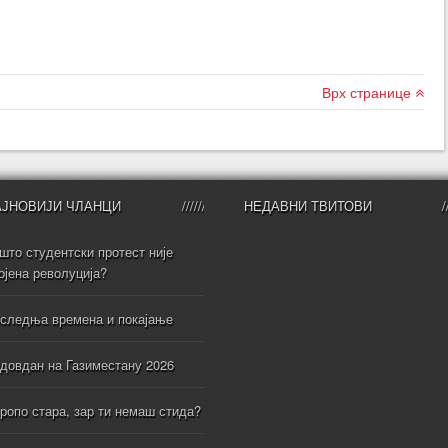
Врх странице
АЈНОВИЈИ ЧЛАНЦИ
НЕДАВНИ ТВИТОВИ
што студентски протест није
ојена револуција?
следња времена и покајање
довдан на Газиместану 2026
ропо стара, зар ти немаш стида?