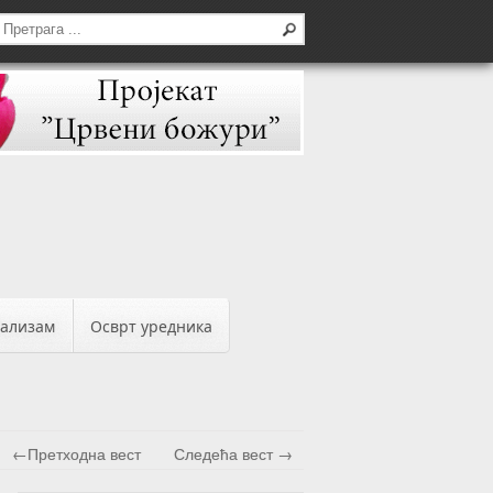
бализам
Осврт уредника
←Претходна вест
Следећа вест →