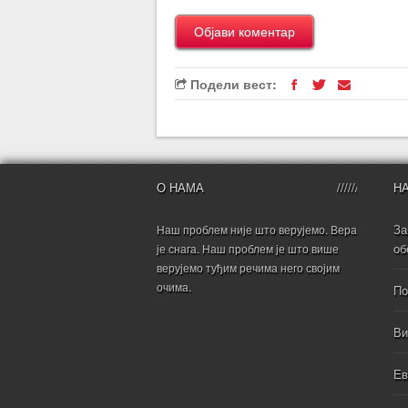
Подели вест:
О НАМА
Н
За
Наш проблем није што верујемо. Вера
об
је снага. Наш проблем је што више
верујемо туђим речима него својим
очима.
По
Ви
Ев