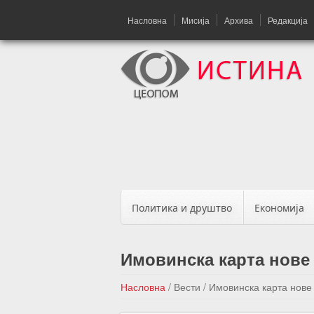
Насловна
Мисија
Архива
Редакција
Политика и друштво
Економија
Имовинска карта нове
Насловна
/
Вести
/
Имовинска карта нове