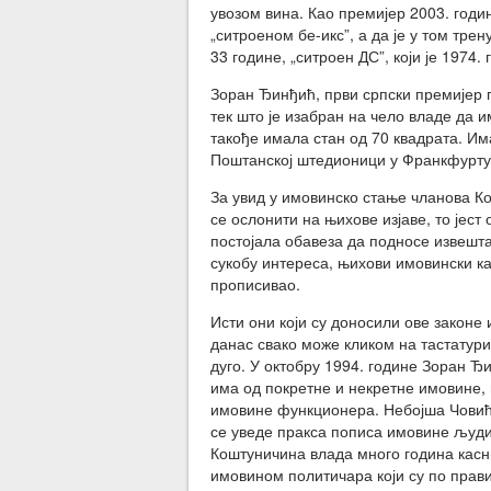
увозом вина. Као премијер 2003. годин
„ситроеном бе-икс”, а да је у том тре
33 године, „ситроен ДС”, који је 1974.
Зоран Ђинђић, први српски премијер п
тек што је изабран на чело владе да и
такође имала стан од 70 квадрата. Им
Поштанској штедионици у Франкфурту
За увид у имовинско стање чланова К
се ослонити на њихове изјаве, то јест
постојала обавеза да подносе извеш
сукобу интереса, њихови имовински кар
прописивао.
Исти они који су доносили ове законе и
данас свако може кликом на тастатури 
дуго. У октобру 1994. године Зоран Ђи
има од покретне и некретне имовине,
имовине функционера. Небојша Човић т
се уведе пракса пописа имовине људи 
Коштуничина влада много година касни
имовином политичара који су по прави