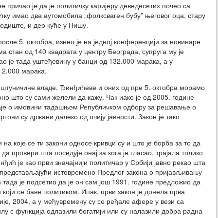
е причао је да је политичку каријеру деведесетих почео са
нутку имао два аутомобила „фолксваген бубу” његовог оца, стару
 годиште, и део куће у Нишу.
осле 5. октобра, изнео је на једној конференцији за новинаре
ма стан од 140 квадрата у центру Београда, супруга му је
ао је тада уштеђевину у банци од 132.000 марака, а у
 2.000 марака.
оштуничине владе, Ђинђићеве и оних од пре 5. октобра морамо
 оно што су сами желели да кажу. Чак иако је од 2005. године
таје о имовини тадашњем Републичком одбору за решавање о
тони су држани далеко од очију јавности. Закон је тако
 на које се ти закони односе кривци су и што је борба за то да
да провери шта поседује онај за кога је гласао, трајала толико
нђић је као први значајнији политичар у Србији јавно рекао шта
 представљајући истовремено Предлог закона о пријављивању
ада је подсетио да је он сам још 1991. године предложио да
који се баве политиком. Ипак, први закон је донела прва
је, 2004, а у међувремену су се ређале афере у вези са
лу с функција одлазили богатији или су налазили добра радна