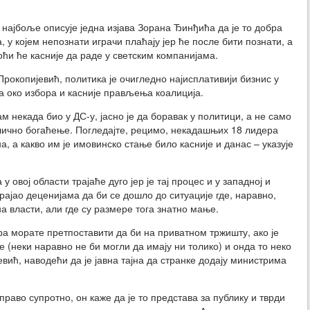
 најбоље описује једна изјава Зорана Ђинђића да је то добра
, у којем непознати играчи плаћају јер ће после бити познати, а
ћи ће касније да раде у светским компанијама.
рокопијевић, политика је очигледно најисплативији бизнис у
ва око избора и касније прављења коалиција.
сам некада био у ДС-у, јасно је да боравак у политици, а не само
 лично богаћење. Погледајте, рецимо, некадашњих 18 лидера
, а какво им је имовинско стање било касније и данас – указује
вој области трајаће дуго јер је тај процес и у западној и
рајао деценијама да би се дошло до ситуације где, наравно,
а власти, али где су размере тога знатно мање.
ра морате претпоставити да би на приватном тржишту, ако је
 (неки наравно не би могли да имају ни толико) и онда то неко
вић, наводећи да је јавна тајна да странке додају министрима
право супротно, он каже да је то представа за публику и тврди