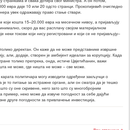
у странкама и свака дотира свог министра. А он потом,
000 евра даје 10 или 20 одсто странци. Прокопијевић очигледно
нера увек одражавају право стање ствари.
 који кошта 15–20.000 евра на месечном нивоу, а пријављују
минимално, скоро да вас расплачу својом материјалном
оје неки токови који нису регистровани и који се не пријављују–
 толико директан. Он каже да не може представнике извршне
у, али, додаје, створен је амбијент идеалан за корупцију. Када
 стране толико препрека, онда, истиче Цвјетићанин, важи
ишта не може, где ништа не може – све може.
х карата политичара могу изводити одређени закључци о
а је то питање за истражне органе, али он сматра да је тешко
што су оне скривене, него зато што су многобројним
 пример, неко може да извуче погодност за себе дајући
зне друге погодности за привлачење инвестиција.
Врх странице