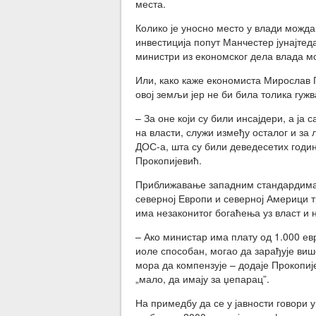
места.
Колико је уносно место у влади можда
инвестиција попут Манчестер јунајтеда
министри из економског дела влада мо
Или, како каже економиста Мирослав П
овој земљи јер не би била толика гуж
– За оне који су били инсајдери, а ја 
на власти, служи између осталог и за
ДОС-а, шта су били деведесетих година
Прокопијевић.
Приближавање западним стандардима у о
северној Европи и северној Америци т
има незаконитог богаћења уз власт и н
– Ако министар има плату од 1.000 ев
иоле способан, могао да зарађује више
мора да компензује – додаје Прокопије
„мало, да имају за џепарац”.
На примедбу да се у јавности говори у