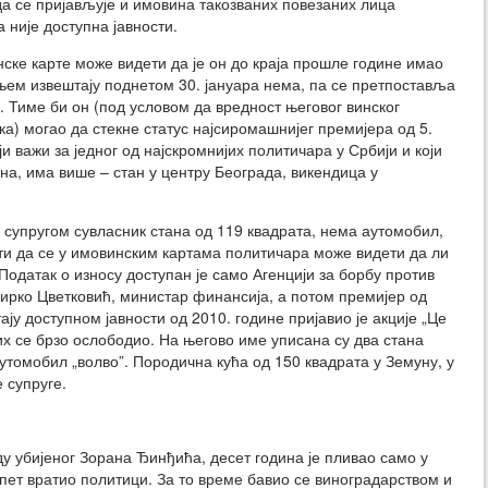
 да се пријављује и имовина такозваних повезаних лица
 није доступна јавности.
ске карте може видети да је он до краја прошле године имао
дњем извештају поднетом 30. јануара нема, па се претпоставља
и. Тиме би он (под условом да вредност његовог винског
ка) могао да стекне статус најсиромашнијег премијера од 5.
ји важи за једног од најскромнијих политичара у Србији и који
ина, има више – стан у центру Београда, викендица у
 супругом сувласник стана од 119 квадрата, нема аутомобил,
и да се у имовинским картама политичара може видети да ли
 Податак о износу доступан је само Агенцији за борбу против
Мирко Цветковић, министар финансија, а потом премијер од
ају доступном јавности од 2010. године пријавио је акције „Це
 их се брзо ослободио. На његово име уписана су два стана
утомобил „волво”. Породична кућа од 150 квадрата у Земуну, у
е супруге.
ду убијеног Зорана Ђинђића, десет година је пливао само у
пет вратио политици. За то време бавио се виноградарством и