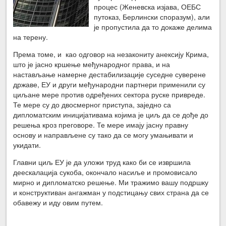
процес (Женевска изјава, ОЕБС
путоказ, Берлински споразум), али
је пропустила да то докаже делима
на терену.
Према томе, и као одговор на незакониту анексију Крима,
што је јасно кршење међународног права, и на
настављање намерне дестабилизације суседне суверене
државе, ЕУ и други међународни партнери применили су
циљане мере против одређених сектора руске привреде.
Те мере су до двосмерног приступа, заједно са
дипломатским иницијативама којима је циљ да се дође до
решења кроз преговоре. Те мере имају јасну правну
основу и направљене су тако да се могу умањивати и
укидати.
Главни циљ ЕУ је да уложи труд како би се извршила
деескалација сукоба, окончало насиље и промовисало
мирно и дипломатско решење. Ми тражимо вашу подршку
и конструктиван ангажман у подстицању свих страна да се
обавежу и иду овим путем.