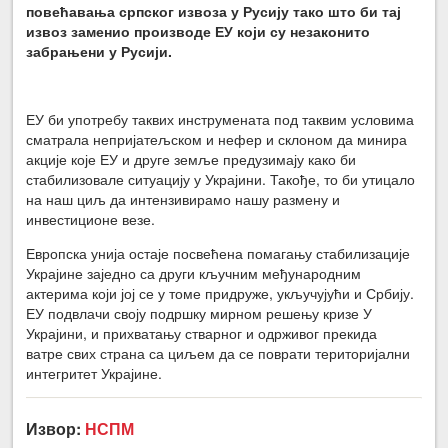
повећавања српског извоза у Русију тако што би тај
извоз заменио производе ЕУ који су незаконито
забрањени у Русији.
ЕУ би употребу таквих инструмената под таквим условима
сматрала непријатељском и нефер и склоном да минира
акције које ЕУ и друге земље предузимају како би
стабилизовале ситуацију у Украјини. Такође, то би утицало
на наш циљ да интензивирамо нашу размену и
инвестиционе везе.
Европска унија остаје посвећена помагању стабилизације
Украјине заједно са други кључним међународним
актерима који јој се у томе придруже, укључујући и Србију.
ЕУ подвлачи своју подршку мирном решењу кризе У
Украјини, и прихватању стварног и одрживог прекида
ватре свих страна са циљем да се поврати територијални
интегритет Украјине.
Извор:
НСПМ