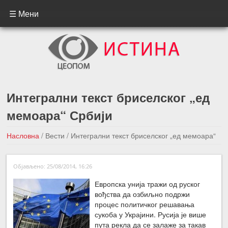
☰ Мени
Интегрални текст бриселског „ед
мемоара“ Србији
Насловна
/
Вести
/
Интегрални текст бриселског „ед мемоара“
Србији
Објављено: 25/08/2014, 16:26
←Претходна вест
Следећа вест →
Европска унија тражи од руског
вођства да озбиљно подржи
процес политичког решавања
сукоба у Украјини. Русија је више
пута рекла да се залаже за такав