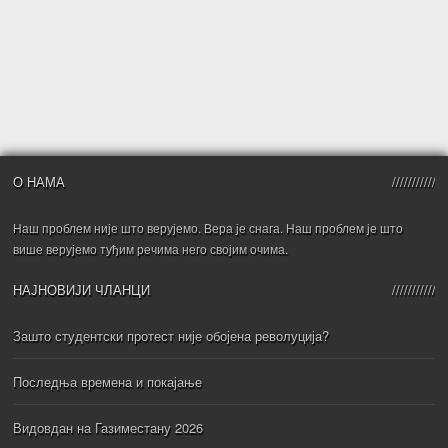
О НАМА
Наш проблем није што верујемо. Вера је снага. Наш проблем је што
више верујемо туђим речима него својим очима.
НАЈНОВИЈИ ЧЛАНЦИ
Зашто студентски протест није обојена револуција?
Последња времена и покајање
Видовдан на Газиместану 2026