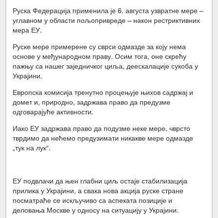
Руска Федерација применила је 6. августа узвратне мере –
углавном у области пољопривреде – након рестриктивних
мера ЕУ.
Руске мере примерене су сврси одмазде за коју нема
основе у међународном праву. Осим тога, оне скрећу
пажњу са нашег заједничког циља, деескалације сукоба у
Украјини.
Европска комисија тренутно процењује њихов садржај и
домет и, природно, задржава право да предузме
одговарајуће активности.
Иако ЕУ задржава право да подузме неке мере, чврсто
тврдимо да нећемо предузимати никакве мере одмазде
„тук на лук“.
ЕУ подвлачи да њен глабни циљ остаје стабилизација
прилика у Украјини, а свака нова акција руске стране
посматраће се искључиво са аспеката позиције и
деловања Москве у односу на ситуацију у Украјини.