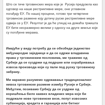
Што се тиче трговинских мера које је Русија предузела као
одговор на наше рестриктивне мере, оне углавном
погађају ЕУ. По нашој процени, готово три четвртине
трговинске размене коју дотичу руске рестриктивне мере
одвија се у ЕУ. Резултат је да ће утицај на домаћа тржишта
ЕУ бити несразмерно велики у односу на друге земље које
су погођене мерама.
Имајући у виду потребу да се обезбеди јединство
међународне заједнице и да се одржи владавина
права у трговинским пословима, ми тражимо од
Србије да се суздржи од подршке или охрабривања
извоза производа који су пали под руску трговинску
забрану.
Ми наравно разумемо одржавање традиционалног
нивоа трговинске размене између Русије и Србије.
Међутим, позивамо Србију да се уздржи од
коришћења било каквих владиних мера које би
подржале нове трговинске везе, попут извозних
субвенција, кредита и гаранција или битног