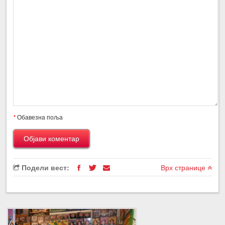
*
Обавезна поља
Подели вест:
Врх странице