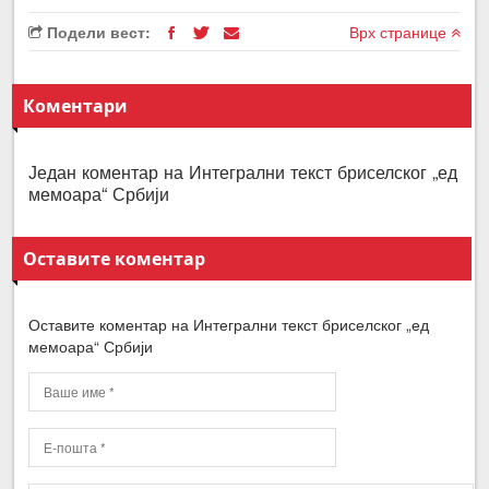
Подели вест:
Врх странице
Коментари
Један коментар на Интегрални текст бриселског „ед
мемоара“ Србији
Оставите коментар
Оставите коментар на Интегрални текст бриселског „ед
мемоара“ Србији