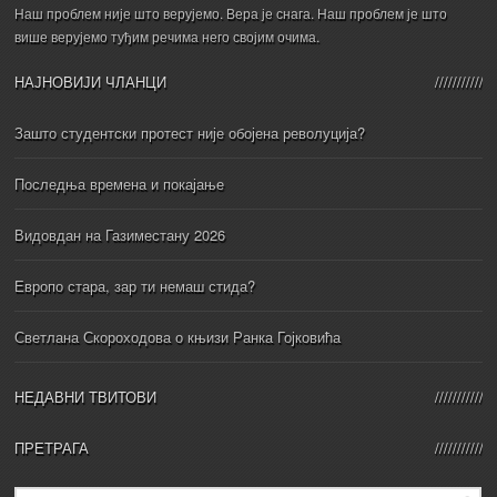
Наш проблем није што верујемо. Вера је снага. Наш проблем је што
више верујемо туђим речима него својим очима.
НАЈНОВИЈИ ЧЛАНЦИ
Зашто студентски протест није обојена револуција?
Последња времена и покајање
Видовдан на Газиместану 2026
Европо стара, зар ти немаш стида?
Светлана Скороходова о књизи Ранка Гојковића
НЕДАВНИ ТВИТОВИ
ПРЕТРАГА