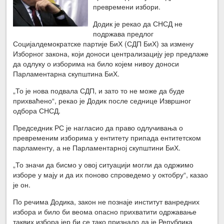
превремени избори.
Додик је рекао да СНСД не
подржава предлог
Социјалдемократске партије БиХ (СДП БиХ) за измену
Изборног закона, који доноси централизацију јер предлаже
да одлуку о изборима на било којем нивоу доноси
Парламентарна скупштина БиХ.
„То је нова подвала СДП, и зато то не може да буде
прихваћено“, рекао је Додик после седнице Извршног
одбора СНСД.
Председник РС је нагласио да право одлучивања о
превременим изборима у ентитету припада ентитетском
парламенту, а не Парламентарној скупштини БиХ.
„То значи да бисмо у овој ситуацији могли да одржимо
изборе у мају и да их поново спроведемо у октобру“, казао
је он.
По речима Додика, закон не познаје институт ванредних
избора и било би веома опасно прихватити одржавање
таквих избора јер би се тако признало да је Република