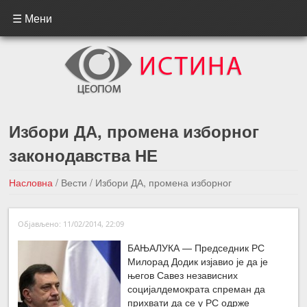
☰ Мени
Избори ДА, промена изборног
законодавства НЕ
Насловна
/
Вести
/
Избори ДА, промена изборног
законодавства НЕ
Објављено: 11/02/2014, 22:09
←Претходна вест
Следећа вест →
БАЊАЛУКА — Председник РС
Милорад Додик изјавио је да је
његов Савез независних
социјалдемократа спреман да
прихвати да се у РС одрже