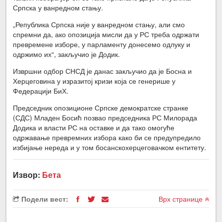
Српска у ванредном стању.
„Република Српска није у ванредном стању, али смо
спремни да, ако опозиција мисли да у РС треба одржати
превремене изборе, у парламенту донесемо одлуку и
одржимо их“, закључио је Додик.
Извршни одбор СНСД је данас закључио да је Босна и
Херцеговина у изразитој кризи која се генерише у
Федерацији БиХ.
Председник опозиционе Српске демократске странке
(СДС) Младен Босић позвао председника РС Милорада
Додика и власти РС на оставке и да тако омогуће
одржавање превремних избора како би се предупредило
избијање нереда и у том босанскохерцеговачком ентитету.
Извор:
Бета
Подели вест:
Врх странице