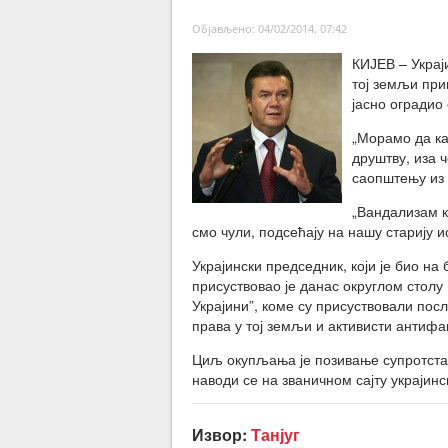
Објављено: 04/02/2014, 07:42
КИЈЕВ – Украј
тој земљи при
јасно оградио
„Морамо да ка
друштву, иза ч
саопштењу из 
„Вандализам к
смо чули, подсећају на нашу старију и
Украјински председник, који је био н
присуствовао је данас округлом столу
Украјини”, коме су присуствовали по
права у тој земљи и активисти антифа
Циљ окупљања је позивање супротстав
наводи се на званичном сајту украјинс
Извор:
Танјуг