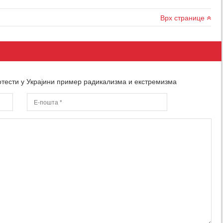
Врх странице
отести у Украјини пример радикализма и екстремизма