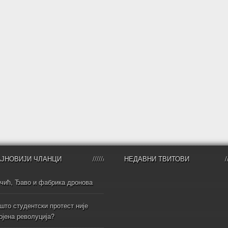
АЈНОВИЈИ ЧЛАНЦИ
НЕДАВНИ ТВИТОВИ
чић, Ђаво и фабрика дронова
што студентски протест није
ојена револуција?