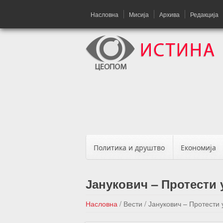
Насловна
Мисија
Архива
Редакција
Политика и друштво
Економија
Јанукович – Протести 
Насловна
/
Вести
/
Јанукович – Протести