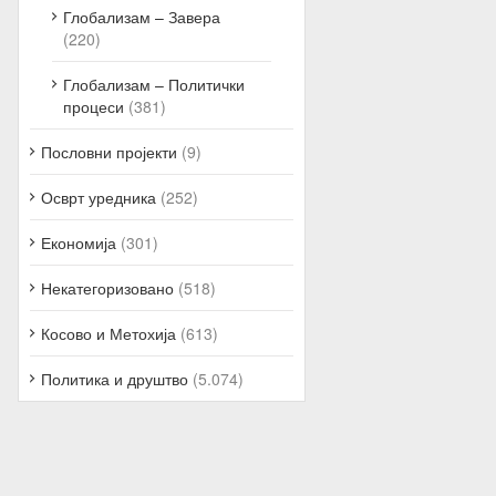
Глобализам – Завера
(220)
Глобализам – Политички
процеси
(381)
Пословни пројекти
(9)
Осврт уредника
(252)
Економија
(301)
Некатегоризовано
(518)
Косово и Метохија
(613)
Политика и друштво
(5.074)