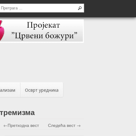
бализам
Осврт уредника
стремизма
←Претходна вест
Следећа вест →