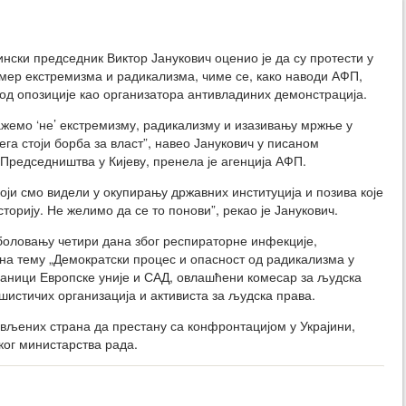
ински председник Виктор Јанукович оценио је да су протести у
мер екстремизма и радикализма, чиме се, како наводи АФП,
 од опозиције као организатора антивладиних демонстрација.
жемо ‘не’ екстремизму, радикализму и изазивању мржње у
ега стоји борба за власт”, навео Јанукович у писаном
Председништва у Кијеву, пренела је агенција АФП.
оји смо видели у окупирању државних институција и позива које
сторију. Не желимо да се то понови”, рекао је Јанукович.
а боловању четири дана због респираторне инфекције,
 на тему „Демократски процес и опасност од радикализма у
сланици Европске уније и САД, овлашћени комесар за људска
шистичих организација и активиста за људска права.
љених страна да престану са конфронтацијом у Украјини,
ког министарства рада.