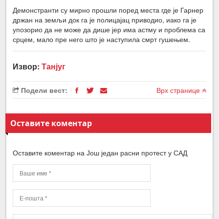
Демонстранти су мирно прошли поред места где је Гарнер
држан на земљи док га је полицајац приводио, иако га је
упозорио да не може да дише јер има астму и проблема са
срцем, мало пре него што је наступила смрт гушењем.
Извор:
Танјуг
Подели вест:
Врх странице
Оставите коментар
Оставите коментар на Још један расни протест у САД