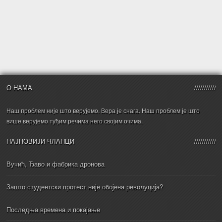
О НАМА
Наш проблем није што верујемо. Вера је снага. Наш проблем је што
више верујемо туђим речима него својим очима.
НАЈНОВИЈИ ЧЛАНЦИ
Вучић, Ђаво и фабрика дронова
Зашто студентски протест није обојена револуција?
Последња времена и покајање