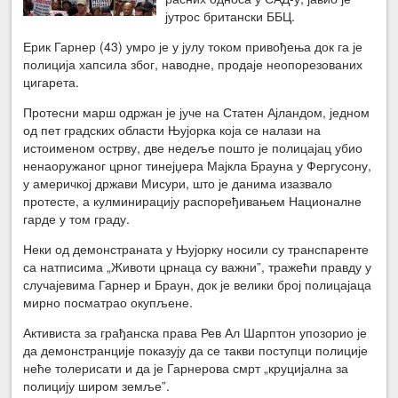
јутрос британски ББЦ.
Ерик Гарнер (43) умро је у јулу током привођења док га је
полиција хапсила због, наводне, продаје неопорезованих
цигарета.
Протесни марш одржан је јуче на Статен Ајландом, једном
од пет градских области Њујорка која се налази на
истоименом острву, две недеље пошто је полицајац убио
ненаоружаног црног тинејџера Мајкла Брауна у Фергусону,
у америчкој држави Мисури, што је данима изазвало
протесте, а кулминирацију распоређивањем Националне
гарде у том граду.
Неки од демонстраната у Њујорку носили су транспаренте
са натписима „Животи црнаца су важни”, тражећи правду у
случајевима Гарнер и Браун, док је велики број полицајаца
мирно посматрао окупљене.
Активиста за грађанска права Рев Ал Шарптон упозорио је
да демонстранције показују да се такви поступци полиције
неће толерисати и да је Гарнерова смрт „круцијална за
полицију широм земље”.