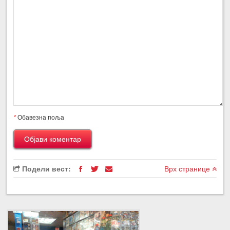
*
Обавезна поља
Подели вест:
Врх странице