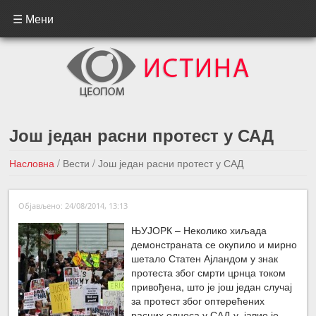
☰ Мени
Још један расни протест у САД
Насловна
/
Вести
/
Још један расни протест у САД
←Претходна вест
Следећа вест →
Објављено: 24/08/2014, 13:13
ЊУЈОРК – Неколико хиљада
демонстраната се окупило и мирно
шетало Статен Ајландом у знак
протеста због смрти црнца током
привођена, што је још један случај
за протест због оптерећених
расних односа у САД-у, јавио је