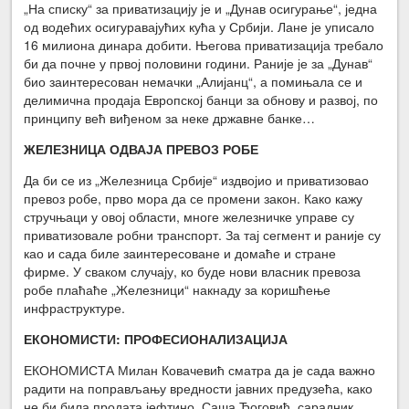
„На списку“ за приватизацију је и „Дунав осигурање“, једна
од водећих осигуравајућих кућа у Србији. Лане је уписало
16 милиона динара добити. Његова приватизација требало
би да почне у првој половини години. Раније је за „Дунав“
био заинтересован немачки „Алијанц“, а помињала се и
делимична продаја Европској банци за обнову и развој, по
принципу већ виђеном за неке државне банке…
ЖЕЛЕЗНИЦА ОДВАЈА ПРЕВОЗ РОБЕ
Да би се из „Железница Србије“ издвојио и приватизовао
превоз робе, прво мора да се промени закон. Како кажу
стручњаци у овој области, многе железничке управе су
приватизовале робни транспорт. За тај сегмент и раније су
као и сада биле заинтересоване и домаће и стране
фирме. У сваком случају, ко буде нови власник превоза
робе плаћаће „Железници“ накнаду за коришћење
инфраструктуре.
ЕКОНОМИСТИ: ПРОФЕСИОНАЛИЗАЦИЈА
ЕКОНОМИСТА Милан Ковачевић сматра да је сада важно
радити на поправљању вредности јавних предузећа, како
не би била продата јефтино. Саша Ђоговић, сарадник