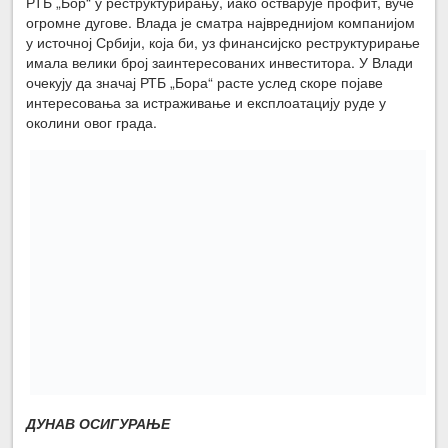
РТБ „Бор“ у реструктурирању, иако остварује профит, вуче
огромне дугове. Влада је сматра највреднијом компанијом
у источној Србији, која би, уз финансијско реструктурирање
имала велики број заинтересованих инвеститора. У Влади
очекују да значај РТБ „Бора“ расте услед скоре појаве
интересовања за истраживање и експлоатацију руде у
околини овог града.
ДУНАВ ОСИГУРАЊЕ