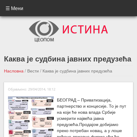
☰ Мени
Каква је судбина јавних предузећа
Насловна
/
Вести
/
Каква је судбина јавних предузећа
←Претходна вест
Следећа вест →
Објављено: 29/04/2014, 18:12
БЕОГРАД – Приватизација,
партнерство и концесије. То је пут
на који ће нова влада Србије
усмерити највећа јавна
предузећа.Продајом добијамо
преко потребан новац, а у лоше
вођене државне фирме ући ће