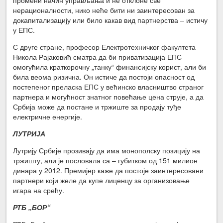
нерационалности, нико неће бити ни заинтересован за
докапитализацију или било какав вид партнерства – истичу
у ЕПС.
С друге стране, професор Електротехничког факултета
Никола Рајаковић сматра да би приватизација ЕПС
омогућила краткорочну „танку“ финансијску корист, али би
била веома ризична. Он истиче да постоји опасност од
постепеног преласка ЕПС у већинско власништво страног
партнера и могућност знатног повећање цена струје, а да
Србија може да постане и тржиште за продају туђе
електричне енергије.
ЛУТРИЈА
Лутрију Србије прозивају да има монополску позицију на
тржишту, али је пословала са – губитком од 151 милион
динара у 2012. Премијер каже да постоје заинтересовани
партнери који желе да купе лиценцу за организовање
игара на срећу.
РТБ „БОР“