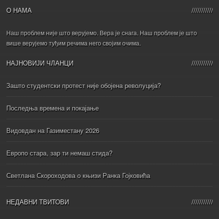
О НАМА
Наш проблем није што верујемо. Вера је снага. Наш проблем је што
више верујемо туђим речима него својим очима.
НАЈНОВИЈИ ЧЛАНЦИ
Зашто студентски протест није обојена револуција?
Последња времена и покајање
Видовдан на Газиместану 2026
Европо стара, зар ти немаш стида?
Светлана Скороходова о књизи Ранка Гојковића
НЕДАВНИ ТВИТОВИ