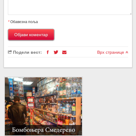
*
Обавезна поља
Подели вест:
Врх странице