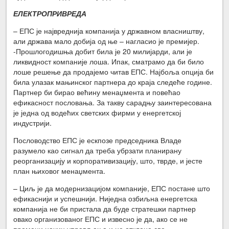
ЕЛЕКТРОПРИВРЕДА
– ЕПС је највреднија компанија у државном власништву,
али држава мало добија од ње – нагласио је премијер.
-Прошлогодишња добит била је 20 милијарди, али је
ликвидност компаније лоша. Ипак, сматрамо да би било
лоше решење да продајемо читав ЕПС. Најбоља опција би
била улазак мањинског партнера до краја следеће године.
Партнер би бирао већину менаџмента и повећао
ефикасност пословања. За такву сарадњу заинтересована
је једна од водећих светских фирми у енергетској
индустрији.
Пословодство ЕПС је ескпозе председника Владе
разумело као сигнал да треба убрзати планирану
реорганизацију и корпоративизацију, што, тврде, и јесте
план њиховог менаџмента.
– Циљ је да модернизацијом компаније, ЕПС постане што
ефикаснији и успешнији. Ниједна озбиљна енергетска
компанија не би пристала да буде стратешки партнер
овако организованог ЕПС и извесно је да, ако се не
промени начин управљања и не отклоне све