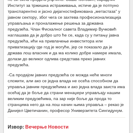
Институт за тржишна истраживања, истиче да је потпуно
транспарентно и јасно дијагностификована „метастаза“ у
јавном сектору, због чега се захтева професионализација
управљања и проналажење решења за државна
предузећа. Члан Фискалног савета Владимир Вучковић
наглашава да је добро што ће се, када су у питању јавна
предузећа, ићи на привлачење инвеститора или
приватизацију где год је могуће, јер се показало да је
држава лош власник и да ма колико добре намере имала,
долази до великог одлива средстава преко јавних
предузећа.
-Са продајом јавних предузећа се можда неће многи
сложити, али ако се једна влада не осећа способном да
управља јавним предузећима и ако једна влада заиста има
осећај да је боље да страни менаџери управљају нашим
великим предузећима, па зар није боље да прода то
странцима него да на лош начин њима управља – рекао је
Данијел Цветичанин, професор Универзитета Сингидунум.
Извор:
Вечерње Новости