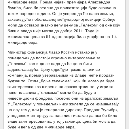
милијарде евра. Према најави премијера Александра
Вучића, било би реално да приватизација буде окончана
током наредне године. Он је уверен да ће наша земља,
захваљујући побољшаној међународној позицији Србије,
моћи да оствари знатно већу цену за „Телеком“ од оне коју
бивша влада није могла да добије 2011. Тада је
минимална цена за 51 одсто акција била утврђена на 1,4
милијарде евра.
Министар финансија Лазар Крстић истакао је у
понедељак да постоји огромно интересовање за
„Телеком“, као и да се нада да ће цена бити
задовољавајућа. Цену одређује тржиште, али се
компанија, према уверавањима из Владе, неће продати
будзашто. Осим „Дојче телекома“, који би могао да буде
заинтересован за ширење на српско тржиште, у игри за
новог власника „Телекома“ могли би да буду и
инвестициони фондови, посебно они из арапских земаља.
У „Телекому“ у понедељак нису желели да се изјашњавају
на ову тему, али је генерални директор Предраг Ћулибрк,
у недавном интервјуу за наш лист истакао да ако би било
више заинтересованих, у тој утакмици, цена би могла да
буде и већа од две милијарде евра.