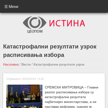
☰ Мени
Катастрофални резултати узрок
расписивања избора
Насловна
/
Вести
/
Катастрофални резултати узрок
расписивања избора
Објављено: 03/03/2014, 13:35
←Претходна вест
Следећа вест →
СРЕМСКА МИТРОВИЦА – Главни
разлог расписивања избора су
катастрофални резултати
најбитнијих министарстава, а не
наставак реформи, оценио је