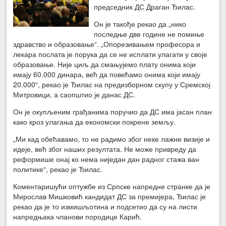
председник ДС Драган Ђилас.
Он је такође рекао да „нико
последње две године не помиње
здравство и образовање“. „Опорезивањем професора и
лекара послата је порука да се не исплати улагати у своје
образовање. Није циљ да смањујемо плату онима који
имају 60.000 динара, већ да повећамо онима који имају
20.000“, рекао је Ђилас на предизборном скупу у Сремској
Митровици, а саопштио је данас ДС.
Он је окупљеним грађанима поручио да ДС има јасан план
како кроз улагања да економски покрене земљу.
„Ми кад обећавамо, то не радимо због неке лажне визије и
идеје, већ због наших резултата. Не може привреду да
реформише онај ко нема ниједан дан радног стажа ван
политике“, рекао је Ђилас.
Коментаришући оптужбе из Српске напредне странке да је
Мирослав Мишковић кандидат ДС за премијера, Ђилас је
рекао да је то измишљотина и подсетио да су на листи
напредњака чланови породице Карић.