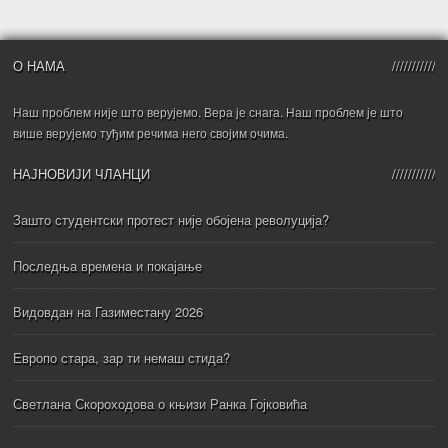
О НАМА
Наш проблем није што верујемо. Вера је снага. Наш проблем је што
више верујемо туђим речима него својим очима.
НАЈНОВИЈИ ЧЛАНЦИ
Зашто студентски протест није обојена револуција?
Последња времена и покајање
Видовдан на Газиместану 2026
Европо стара, зар ти немаш стида?
Светлана Скороходова о књизи Ранка Гојковића