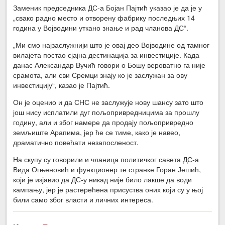
Заменик председника ДС-а Бојан Пајтић указао је да је у
„свако радно место и отворену фабрику последњих 14
година у Војводини уткано знање и рад чланова ДС“.
„Ми смо најзаслужнији што је овај део Војводине од тамног
вилајета постао сјајна дестинација за инвестиције. Када
данас Александар Вучић говори о Бошу вероватно га није
срамота, али сви Сремци знају ко је заслужан за ову
инвестицију“, казао је Пајтић.
Он је оценио и да СНС не заслужује нову шансу зато што
још нису исплатили дуг пољопривредницима за прошлу
годину, али и због намере да продају пољопривредно
земљиште Арапима, јер ће се тиме, како је навео,
драматично повећати незапосленост.
На скупу су говорили и чланица политичког савета ДС-а
Вида Огњеновић и функционер те странке Горан Јешић,
који је изјавио да ДС-у никад није било лакше да води
кампању, јер је растерећена присуства оних који су у њој
били само због власти и личних интереса.