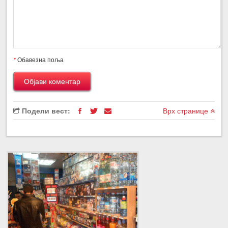
*
Обавезна поља
Подели вест:
Врх странице