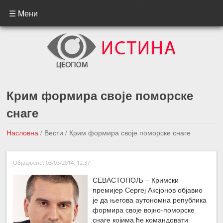
☰ Мени
Крим формира своје поморске
снаге
Насловна
/
Вести
/
Крим формира своје поморске снаге
←Претходна вест
Следећа вест →
Објављено: 03/03/2014, 12:37
СЕВАСТОПОЉ – Кримски
премијер Сергеј Аксјонов објавио
је да његова аутономна република
формира своје војно-поморске
снаге којима ће командовати