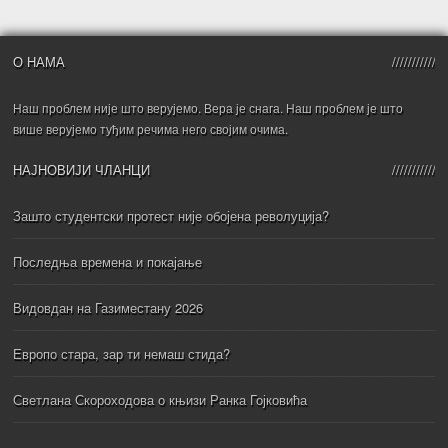
О НАМА
Наш проблем није што верујемо. Вера је снага. Наш проблем је што
више верујемо туђим речима него својим очима.
НАЈНОВИЈИ ЧЛАНЦИ
Зашто студентски протест није обојена револуција?
Последња времена и покајање
Видовдан на Газиместану 2026
Европо стара, зар ти немаш стида?
Светлана Скороходова о књизи Ранка Гојковића