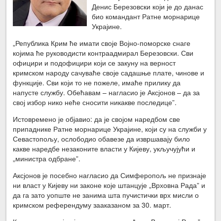
Денис Березовски који је до данас
био командант Ратне морнарице
Украјине.
„Република Крим ће имати своје Војно-поморске снаге
којима ће руководисти контраадмирал Березовски. Сви
официри и подофицири који се закуну на верност
кримском народу сачуваће своје садашње плате, чинове и
функције. Сви који то не пожеле, имаће прилику да
напусте службу. Обећавам – нагласио је Аксјонов – да за
свој избор нико неће сносити никакве последице”.
Истовремено је објавио: да је својом наредбом све
припаднике Ратне морнарице Украјине, који су на служби у
Севастопољу, ослободио обавезе да извршавају било
какве наредбе незаконите власти у Кијеву, укључујући и
„министра одбране”.
Аксјонов је посебно нагласио да Симферопољ не признаје
ни власт у Кијеву ни законе које штанцује „Врховна Рада” и
да га зато уопште не занима шта пучистички врх мисли о
кримском референдуму зааказаном за 30. март.