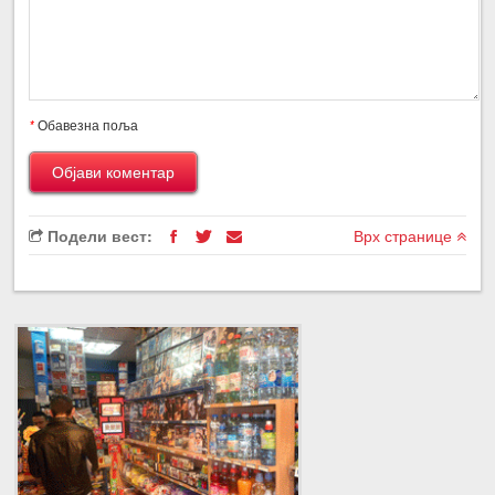
*
Обавезна поља
Подели вест:
Врх странице