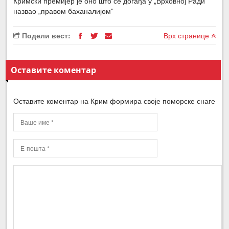
Кримски премијер је оно што се догађа у „Врховној Ради”
назвао „правом баханалијом”
Подели вест:
Врх странице
Оставите коментар
Оставите коментар на Крим формира своје поморске снаге