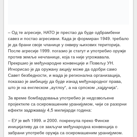
– Од те агресије, НАТО је престао да буде одбрамбени
савез и постао агресивни. Када је формиран 1949. требало
је да брани своје чланице у оквиру њихових територија.
После агресије 1999. погазио је статут и употребио оружје
против земље нечланице, која га није угрожавала.
Прекршио је међународне конвенције и Повељу УН.
Игнорисао је да оружану акцију може да одобри само
Савет безбедности, и мада је регионална организација,
показао је амбицију да буде изнад међународног права,
што је на енглеском „аутлоу“, а на српском „хајдучија“.
За време бомбардовања употребио је недозвољене
пројектиле са осиромашеним уранијумом, чији се разорни
ефекти задржавају 4,5 милијарди година:
– ЕУ је већ 1999. и 2000. покренула преко Финске
иницијативу да се закључи међународна конвенција о
забрани употребе оружја са осиромашеним уранијумом.