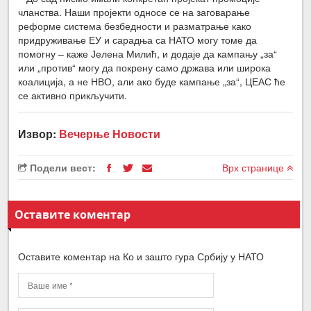
чланства. Наши пројекти односе се на заговарање
реформе система безбедности и разматрање како
придруживање ЕУ и сарадња са НАТО могу томе да
помогну – каже Јелена Милић, и додаје да кампању „за“
или „против“ могу да покрену само држава или широка
коалиција, а не НВО, али ако буде кампање „за“, ЦЕАС ће
се активно прикључити.
Извор:
Вечерње Новости
Подели вест:
Врх странице
Оставите коментар
Оставите коментар на Ко и зашто гура Србију у НАТО