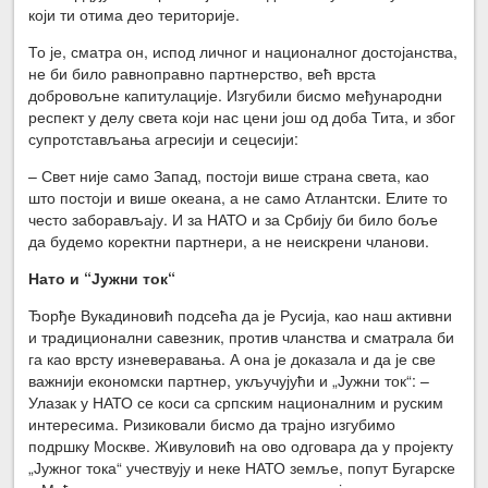
који ти отима део територије.
То је, сматра он, испод личног и националног достојанства,
не би било равноправно партнерство, већ врста
добровољне капитулације. Изгубили бисмо међународни
респект у делу света који нас цени још од доба Тита, и због
супротстављања агресији и сецесији:
– Свет није само Запад, постоји више страна света, као
што постоји и више океана, а не само Атлантски. Елите то
често заборављају. И за НАТО и за Србију би било боље
да будемо коректни партнери, а не неискрени чланови.
Нато и “Јужни ток“
Ђорђе Вукадиновић подсећа да је Русија, као наш активни
и традиционални савезник, против чланства и сматрала би
га као врсту изневеравања. А она је доказала и да је све
важнији економски партнер, укључујући и „Јужни ток“: –
Улазак у НАТО се коси са српским националним и руским
интересима. Ризиковали бисмо да трајно изгубимо
подршку Москве. Живуловић на ово одговара да у пројекту
„Јужног тока“ учествују и неке НАТО земље, попут Бугарске