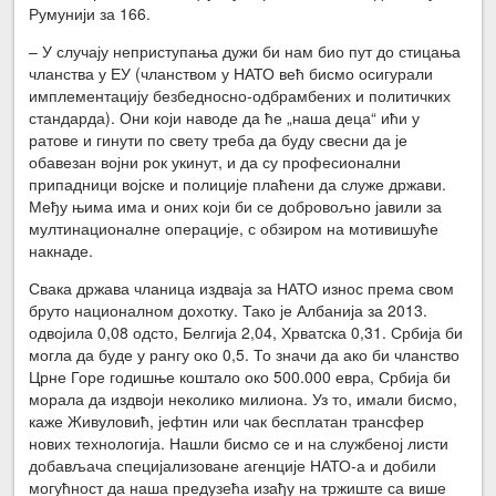
Румунији за 166.
– У случају неприступања дужи би нам био пут до стицања
чланства у ЕУ (чланством у НАТО већ бисмо осигурали
имплементацију безбедносно-одбрамбених и политичких
стандарда). Они који наводе да ће „наша деца“ ићи у
ратове и гинути по свету треба да буду свесни да је
обавезан војни рок укинут, и да су професионални
припадници војске и полиције плаћени да служе држави.
Међу њима има и оних који би се добровољно јавили за
мултинационалне операције, с обзиром на мотивишуће
накнаде.
Свака држава чланица издваја за НАТО износ према свом
бруто националном дохотку. Тако је Албанија за 2013.
одвојила 0,08 одсто, Белгија 2,04, Хрватска 0,31. Србија би
могла да буде у рангу око 0,5. То значи да ако би чланство
Црне Горе годишње коштало око 500.000 евра, Србија би
морала да издвоји неколико милиона. Уз то, имали бисмо,
каже Живуловић, јефтин или чак бесплатан трансфер
нових технологија. Нашли бисмо се и на службеној листи
добављача специјализоване агенције НАТО-а и добили
могућност да наша предузећа изађу на тржиште са више