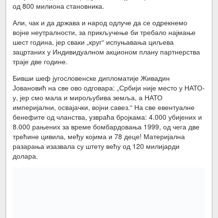
од 800 милиона становника.
Али, чак и да држава и народ одлуче да се одрекнемо
војне неутралности, за прикључење би требало најмање
шест година, јер сваки „круг“ испуњавања циљева
зацртаних у Индивидуалном акционом плану партнерства
траје две године.
Бивши шеф југословенске дипломатије Живадин
Јовановић на све ово одговара: „Србији није место у НАТО-
у, јер смо мала и мирољубива земља, а НАТО
империјални, освајачки, војни савез.“ На све евентуалне
бенефите од чланства, узвраћа бројкама: 4.000 убијених и
8.000 рањених за време бомбардовања 1999, од чега две
трећине цивила, међу којима и 78 деце! Материјална
разарања изазвала су штету већу од 120 милијарди
долара.