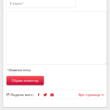
*
Обавезна поља
Подели вест:
Врх странице