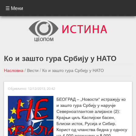
☰ Мени
Ко и зашто гура Србију у НАТО
Насловна
/
Вести
/
Ко и зашто гура Србију у НАТО
←Претходна вест
Следећа вест →
Објављено: 12/12/2013, 20:42
БЕОГРАД – „Новости“ истражују ко
и зашто гура Србију у наручје
Северноатлантске алијансе (2):
Крајњи циљ Каспијски басен,
Блиски исток, Русија и Сибир.
Корист од чланства бедна у односу
на 4.000 погинулих и 8.000