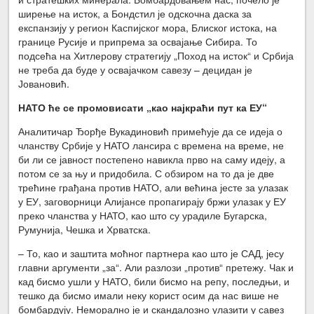
ширење на исток, а Бондстил је одскочна даска за
експанзију у регион Каспијског мора, Блиског истока, на
границе Русије и припрема за освајање Сибира. То
подсећа на Хитлерову стратегију „Поход на исток“ и Србија
не треба да буде у освајачком савезу – децидан је
Јовановић.
НАТО ће се промовисати „као најкраћи пут ка ЕУ“
Аналитичар Ђорђе Вукадиновић примећује да се идеја о
чланству Србије у НАТО лансира с времена на време, не
би ли се јавност постепено навикла прво на саму идеју, а
потом се за њу и придобила. С обзиром на то да је две
трећине грађана против НАТО, али већина јесте за улазак
у ЕУ, заговорници Алијансе пропагирају бржи улазак у ЕУ
преко чланства у НАТО, као што су урадиле Бугарска,
Румунија, Чешка и Хрватска.
– То, као и заштита моћног партнера као што је САД, јесу
главни аргументи „за“. Али разлози „против“ претежу. Чак и
кад бисмо ушли у НАТО, били бисмо на репу, последњи, и
тешко да бисмо имали неку корист осим да нас више не
бомбардују. Неморално је и скандалозно улазити у савез