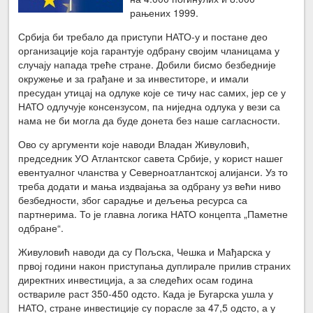
рањених 1999.
Србија би требало да приступи НАТО-у и постане део
организације која гарантује одбрану својим чланицама у
случају напада треће стране. Добили бисмо безбедније
окружење и за грађане и за инвеститоре, и имали
пресудан утицај на одлуке које се тичу нас самих, јер се у
НАТО одлучује консензусом, па ниједна одлука у вези са
нама не би могла да буде донета без наше сагласности.
Ово су аргументи које наводи Владан Живуловић,
председник УО Атлантског савета Србије, у корист нашег
евентуалног чланства у Северноатлантској алијанси. Уз то
треба додати и мања издвајања за одбрану уз већи ниво
безбедности, због сарадње и дељења ресурса са
партнерима. То је главна логика НАТО концепта „Паметне
одбране“.
Живуловић наводи да су Пољска, Чешка и Мађарска у
првој години након приступања дуплирале прилив страних
директних инвестиција, а за следећих осам година
оствариле раст 350-450 одсто. Када је Бугарска ушла у
НАТО, стране инвестиције су порасле за 47,5 одсто, а у