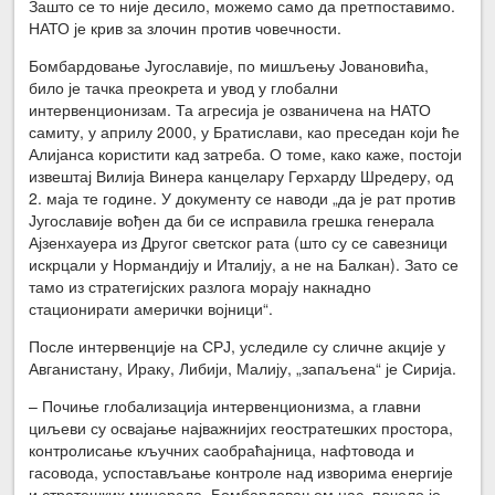
Зашто се то није десило, можемо само да претпоставимо.
НАТО је крив за злочин против човечности.
Бомбардовање Југославије, по мишљењу Јовановића,
било је тачка преокрета и увод у глобални
интервенционизам. Та агресија је озваничена на НАТО
самиту, у априлу 2000, у Братислави, као преседан који ће
Алијанса користити кад затреба. О томе, како каже, постоји
извештај Вилија Винера канцелару Герхарду Шредеру, од
2. маја те године. У документу се наводи „да је рат против
Југославије вођен да би се исправила грешка генерала
Ајзенхауера из Другог светског рата (што су се савезници
искрцали у Нормандију и Италију, а не на Балкан). Зато се
тамо из стратегијских разлога морају накнадно
стационирати амерички војници“.
После интервенције на СРЈ, уследиле су сличне акције у
Авганистану, Ираку, Либији, Малију, „запаљена“ је Сирија.
– Почиње глобализација интервенционизма, а главни
циљеви су освајање најважнијих геостратешких простора,
контролисање кључних саобраћајница, нафтовода и
гасовода, успостављање контроле над изворима енергије
и стратешких минерала. Бомбардовањем нас, почело је