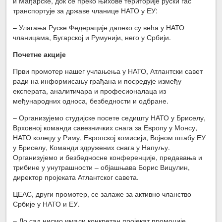
и Мађарске, док се преко њихове територије руски гас
транспортује за државе чланице НАТО у ЕУ:
– Улагања Руске Федерације далеко су већа у НАТО
чланицама, Бугарској и Румунији, него у Србији.
Почетне акције
Први промотер нашег учлањења у НАТО, Атлантски савет
ради на информисању грађана и посредује између
експерата, аналитичара и професионалаца из
међународних односа, безбедности и одбране.
– Организујемо студијске посете седишту НАТО у Бриселу,
Врховној команди савезничких снага за Европу у Монсу,
НАТО колеџу у Риму, Европској комисији, Војном штабу ЕУ
у Бриселу, Команди здружених снага у Напуљу.
Организујемо и безбедносне конференције, предавања и
трибине у унутрашности – објашњава Борис Вицулин,
директор пројеката Атлантског савета.
ЦЕАС, други промотер, се залаже за активно чланство
Србије у НАТО и ЕУ.
– До сад нисмо имали конкретан пројекат промоције