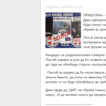
Објављено: 28/10/2013, 14:28
ПРИШТИНА – П
Дака одбацила
буде скинут с
објавио је при
Она је рекла 
материјала ко
тиче форме ни 
Кандидат за градоначелника Северне
Пантић изјавио је јуче да ће позвати 
до тада не обезбеди стаусно неутрала
Пантић је изјавио да ће инсистирати 
земље Квинте, да утичу на званичну П
уколико то не буде обезбеђено до тре
Дака тврди да „ЦИК“ не обраћа пажњу 
нивоу. „И да желимо нешто да промени
_________________________