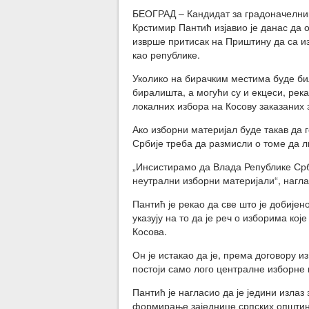
БЕОГРАД – Кандидат за градоначелни
Крстимир Пантић изјавио је данас да 
изврше притисак на Приштину да са и
као републике.
Уколико на бирачким местима буде бил
биралишта, а могући су и екцеси, рек
локалних избора на Косову заказаних 
Ако изборни материјал буде такав да 
Србије треба да размисли о томе да л
„Инсистирамо да Влада Републике Срб
неутрални изборни материјали“, нагла
Пантић је рекао да све што је добије
указују на то да је реч о изборима кој
Косова.
Он је истакао да је, према договору 
постоји само лого централне изборне 
Пантић је нагласио да је једини излаз
формирање заједнице српских општин