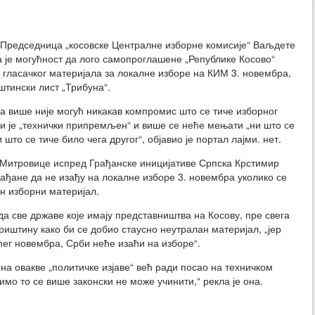
редседница „косовске Централне изборне комисије“ Ваљдете
 је могућност да лого самопроглашене „Републике Косово“
а гласачког материјала за локалне изборе на КИМ 3. новембра,
штински лист „Трибуна“.
да више није могућ никакав компромис што се тиче изборног
ји је „технички припремљен“ и више се неће мењати „ни што се
што се тиче било чега другог“, објавио је портал лајми. нет.
 Митровице испред Грађанске иницијативе Српска Крстимир
грађане да не изађу на локалне изборе 3. новембра уколико се
н изборни материјал.
да све државе које имају представништва на Косову, пре свега
риштину како би се добио стаусно неутралан материјал, „јер
ћег новембра, Срби неће изаћи на изборе“.
на овакве „политичке изјаве“ већ ради посао на техничком
мо то се више законски не може учинити,“ рекла је она.