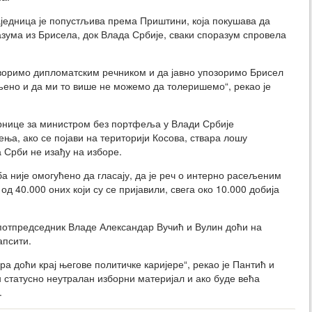
аједница је попустљива према Приштини, која покушава да
зума из Брисела, док Влада Србије, сваки споразум спровела
оворимо дипломатским речником и да јавно упозоримо Брисел
ено и да ми то више не можемо да толеришемо“, рекао је
рнице за министром без портфеља у Влади Србије
ња, ако се појави на територији Косова, ствара лошу
 Срби не изађу на изборе.
ба није омогућено да гласају, да је реч о интерно расељеним
од 40.000 оних који су се пријавили, свега око 10.000 добија
 потпредседник Владе Александар Вучић и Вулин доћи на
апсити.
ора доћи крај његове политичке каријере“, рекао је Пантић и
н статусно неутралан изборни материјал и ако буде већа
.