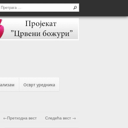
бализам
Осврт уредника
←Претходна вест
Следећа вест →