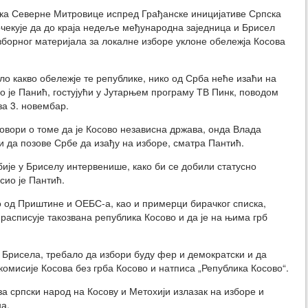
ка Северне Митровице испред Грађанске иницијативе Српска
очекује да до краја недеље међународна заједница и Брисел
зборног материјала за локалне изборе уклоне обележја Косова
о какво обележје те републике, нико од Срба неће изаћи на
ао је Панић, гостујући у Јутарњем програму ТВ Пинк, поводом
за 3. новембар.
говори о томе да је Косово независна држава, онда Влада
и да позове Србе да изађу на изборе, сматра Пантић.
ије у Бриселу интервенише, како би се добили статусно
сио је Пантић.
но од Приштине и ОЕБС-а, као и примерци бирачког списка,
е расписује такозвана република Косово и да је на њима грб
из Брисела, требало да избори буду фер и демократски и да
комисије Косова без грба Косово и натписа „Република Косово“.
 за српски народ на Косову и Метохији излазак на изборе и
а.