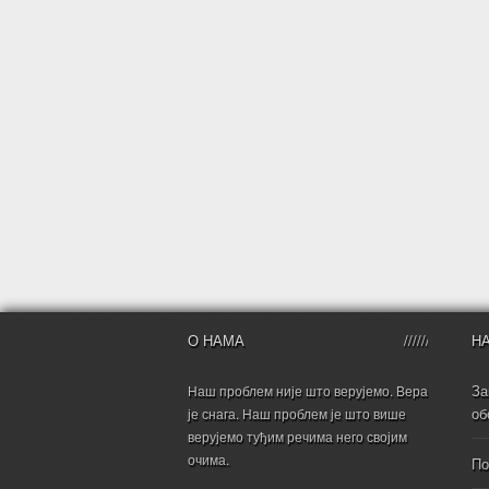
О НАМА
Н
За
Наш проблем није што верујемо. Вера
об
је снага. Наш проблем је што више
верујемо туђим речима него својим
очима.
По