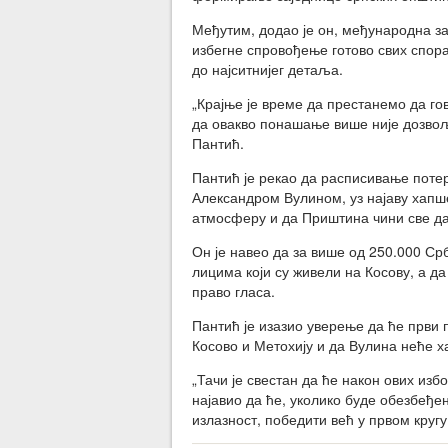
Међутим, додао је он, међународна з
избегне спровођење готово свих спора
до најситнијег детаља.
„Крајње је време да престанемо да г
да овакво понашање више није дозвољ
Пантић.
Пантић је рекао да расписивање поте
Александром Вулином, уз најаву хапше
атмосферу и да Приштина чини све да
Он је навео да за више од 250.000 Ср
лицима који су живели на Косову, а да 
право гласа.
Пантић је изазио уверење да ће први
Косово и Метохију и да Вулина неће х
„Тачи је свестан да ће након ових изб
најавио да ће, уколико буде обезбеђе
излазност, победити већ у првом кругу