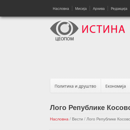
Насловна
Мисија
Архива
Редакција
Политика и друштво
Економија
Лого Републике Косово
Насловна
/
Вести
/
Лого Републике Косово