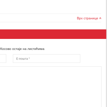
Врх странице
 Косово остаје на листићима