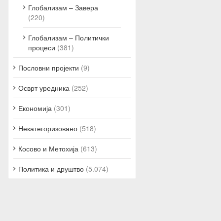
Глобализам – Завера
(220)
Глобализам – Политички
процеси
(381)
Пословни пројекти
(9)
Осврт уредника
(252)
Економија
(301)
Некатегоризовано
(518)
Косово и Метохија
(613)
Политика и друштво
(5.074)