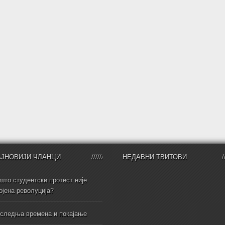
АЈНОВИЈИ ЧЛАНЦИ
НЕДАВНИ ТВИТОВИ
што студентски протест није
ојена револуција?
следња времена и покајање