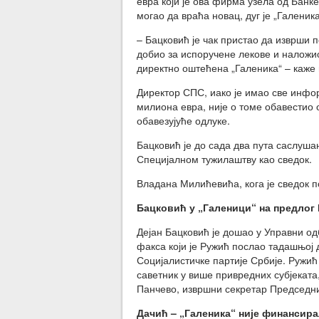
евра који је ова фирма узела од Банке
могао да враћа новац, дуг је „Галеник
– Бацковић је чак пристао да изврши 
добио за испоручене лекове и наложио
директно оштећена „Галеника“ – каже 
Директор СПС, иако је имао све инфор
милиона евра, није о томе обавестио 
обавезујуће одлуке.
Бацковић је до сада два пута саслушан
Специјалном тужилаштву као сведок.
Владана Милићевића, кога је сведок п
Бацковић у „Галеници“ на предлог
Дејан Бацковић је дошао у Управни од
факса који је Ружић послао тадашњој
Социјалистичке партије Србије. Ружић 
саветник у више привредних субјеката
Панчево, извршни секретар Председн
Дачић – „Галеника“ није финансир