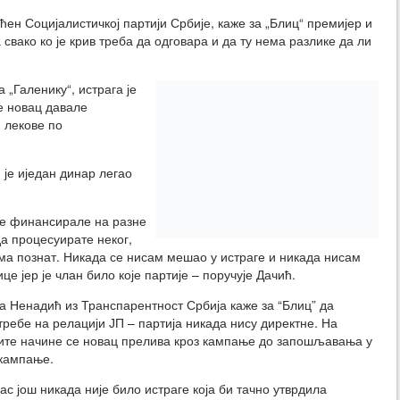
ћен Социјалистичкој партији Србије, каже за „Блиц“ премијер и
свако ко је крив треба да одговара и да ту нема разлике да ли
 „Галенику“, истрага је
е новац давале
 лекове по
 је иједан динар легао
 се финансирале на разне
а процесуирате неког,
свима познат. Никада се нисам мешао у истраге и никада нисам
е јер је члан било које партије – поручује Дачић.
 Ненадић из Транспарентност Србија каже за “Блиц” да
требе на релацији ЈП – партија никада нису директне. На
ите начине се новац прелива кроз кампање до запошљавања у
кампање.
ас још никада није било истраге која би тачно утврдила