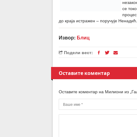
незако
се ток
процес,
до краја истражен – поручује Ненадић
Извор:
Блиц
Подели вест:
Оставите коментар
Оставите коментар на Милиони из „Га