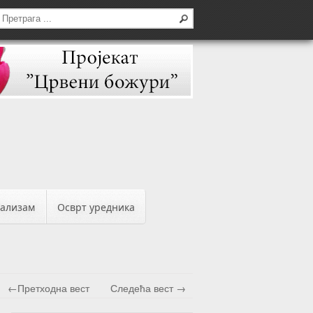
бализам
Осврт уредника
←Претходна вест
Следећа вест →