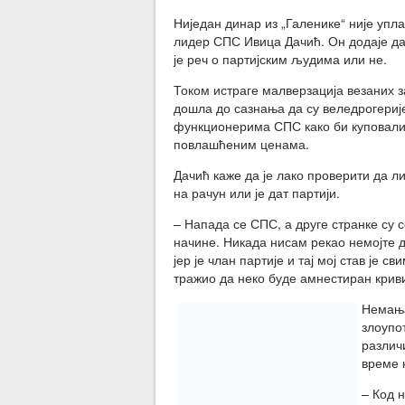
Ниједан динар из „Галенике“ није упла
лидер СПС Ивица Дачић. Он додаје да 
је реч о партијским људима или не.
Током истраге малверзација везаних за
дошла до сазнања да су веледрогериј
функционерима СПС како би куповали
повлашћеним ценама.
Дачић каже да је лако проверити да ли
на рачун или је дат партији.
– Напада се СПС, а друге странке су
начине. Никада нисам рекао немојте д
јер је члан партије и тај мој став је 
тражио да неко буде амнестиран кривиц
Немања
злоупо
различ
време 
– Код н