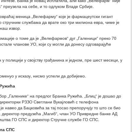
 Интезе. Банка је новац исплатила, али како „Велефарм“ није
а“ преузела на себе, и то одлуком Владе Србије.
повраћај меница „Велефарму“ које је фармацеутски гигант
 стручним службама да врате око три милиона евра, чиме је
наш извор.
мације о томе да је „Велефармов“ дуг „Галеници“ преко 70
остале чланове УО, који су могли да донесу одговарајуће
 у полицији у својству грађанина и једном, пре шест месеци, у
оменуо у исказу, нисмо успели да добијемо.
 Ружића
бор „Галенике“ на предлог Бранка Ружића. „Блиц“ је дошао до
 директорки РЗЗО Светлани Вукајловић с телефона
је навео да Бацковића за тај посао препоручују то што се био
, директор предузећа „Магиб“, члан УО Привредне банке АД
иштва ГО СПС и директор Стручне службе ГО СПС.
ала СПС