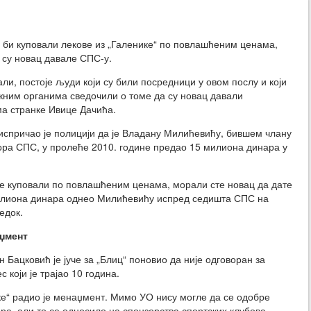
би куповали лекове из „Галенике“ по повлашћеним ценама,
 су новац давале СПС-у.
али, постоје људи који су били посредници у овом послу и који
жним органима сведочили о томе да су новац давали
а странке Ивице Дачића.
испричао је полицији да је Владану Милићевићу, бившем члану
ра СПС, у пролеће 2010. године предао 15 милиона динара у
ове куповали по повлашћеним ценама, морали сте новац да дате
илиона динара однео Милићевићу испред седишта СПС на
едок.
аџмент
 Бацковић је јуче за „Блиц“ поновио да није одговоран за
 који је трајао 10 година.
ке“ радио је менаџмент. Мимо УО нису могле да се одобре
ра, али то се односило на спонзорства спортских клубова,