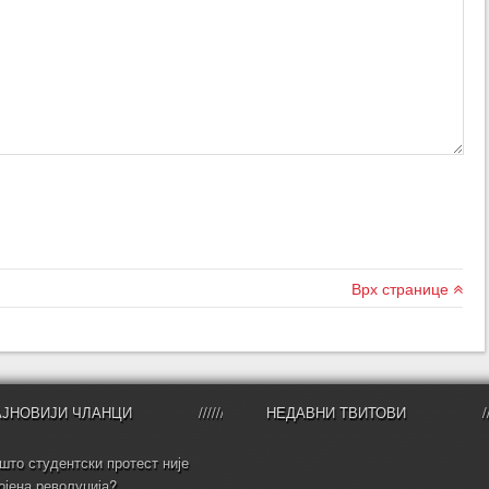
Врх странице
АЈНОВИЈИ ЧЛАНЦИ
НЕДАВНИ ТВИТОВИ
што студентски протест није
ојена револуција?