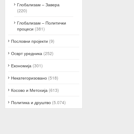
Глобализам – Завера
(220)
Глобализам – Политички
процеси
(381)
Пословни пројекти
(9)
Осврт уредника
(252)
Економија
(301)
Некатегоризовано
(518)
Косово и Метохија
(613)
Политика и друштво
(5.074)