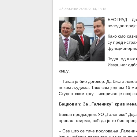
Објављено: 24/01/2014, 13:18
БЕОГРАД – Да 
веледрогерије
Како смо сазн
су пред истра
функционерим
Један од њих 
Извршног одбо
кешу.
– Такав је био договор. Да бисте лек
неким људима. Тако сам једном 15 м
Студентском тргу – испричао је овај св
Бацковић: За „Галенику“ крив мен
Бивши председник УО „Галенике“ Дејан
пропаст фирме, већ да је то био процес
– Све што се тиче пословања „Галени
јавне набавке преко три милиона дина