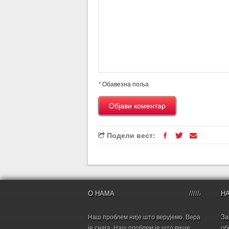
*
Обавезна поља
Подели вест:
О НАМА
Н
За
Наш проблем није што верујемо. Вера
об
је снага. Наш проблем је што више