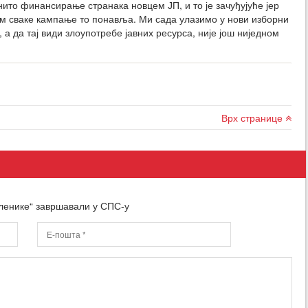
нито финансирање странака новцем ЈП, и то је зачуђујуће јер
ом сваке кампање то понавља. Ми сада улазимо у нови изборни
 а да тај види злоупотребе јавних ресурса, није још ниједном
.
Врх странице
ленике“ завршавали у СПС-у