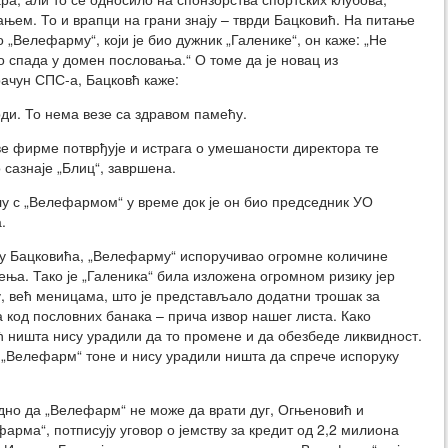
њем. То и врапци на грани знају – тврди Бацковић. На питање
о „Велефарму“, који је био дужник „Галенике“, он каже: „Не
о спада у домен пословања.“ О томе да је новац из
ачун СПС-а, Бацковћ каже:
рди. То нема везе са здравом памећу.
ве фирме потврђује и истрага о умешаности директора те
о сазнаје „Блиц“, завршена.
лу с „Велефармом“ у време док је он био председник УО
.
гу Бацковића, „Велефарму“ испоручивао огромне количине
ења. Тако је „Галеника“ била изложена огромном ризику јер
, већ меницама, што је представљало додатни трошак за
а код пословних банака – прича извор нашег листа. Како
 ништа нису урадили да то промене и да обезбеде ликвидност.
 „Велефарм“ тоне и нису урадили ништа да спрече испоруку
едно да „Велефарм“ не може да врати дуг, Огњеновић и
фарма“, потписују уговор о јемству за кредит од 2,2 милиона