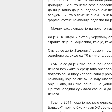
донације… Али то нема везе с послова
да ли је тачно да је он одобрио јемств
верујем, ништа о томе не знам. То ист
фармацеутске компаније одлазио на р
– Молим вас, скандал је да неко то тв
Да је СПС кључни актер у черупању о
странке Дејана Бацковића, која је, как
Сумња се да је „Галеника“ само у пос
оштећена за више од 70 милиона евра
– Сумња се да је Огњеновић, по нало
лекова без икаквих средстава обезбеђ
потраживања нису исплаћивана у року
компанију која се све више задуживал
објашњава, ни Огњеновић ни Бацковић
Притом, обојица су имала сазнања да
лекова.
– Године 2011, када је постало очигл
Бацковић, који је био и члан УО „Веле