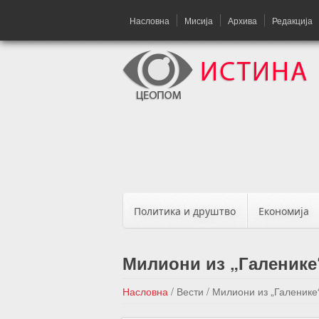
Насловна
Мисија
Архива
Редакција
Политика и друштво
Економија
Милиони из „Галенике
Насловна
/
Вести
/
Милиони из „Галенике