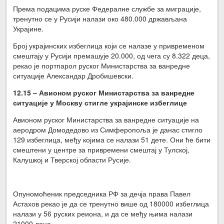
Према подацима руске Федералне службе за миграције,
тренутно се у Русији налази око 480.000 држављана
Украјине.
Број украјинских избеглица који се налазе у привременом
смештају у Русији премашује 20.000, од чега су 8.322 деца,
рекао је портпарол руског Министарства за ванредне
ситуације Александар Дробишевски.
12.15 – Авионом руског
Министарства за ванредне
ситуације у Москву стигле украјинске избеглице
Авионом руског Министарства за ванредне ситуације на
аеродром Домодедово из Симферопоља је данас стигло
129 избеглица, међу којима се налази 51 дете. Они ће бити
смештени у центре за привремени смештај у Тулској,
Калушкој и Тверској области Русије.
Опуномоћеник председника РФ за дечја права Павел
Астахов рекао је да се тренутно више од 180000 избеглица
налази у 56 руских реиона, и да се међу њима налази
21000 деце.