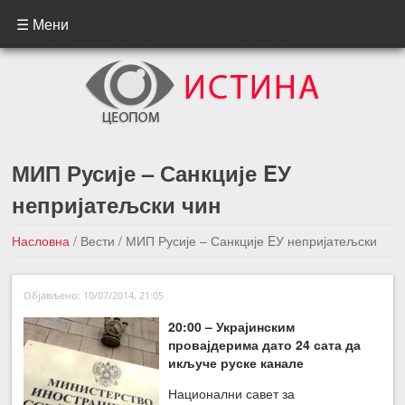
☰ Мени
МИП Русије – Санкције EУ
непријатељски чин
Насловна
/
Вести
/
МИП Русије – Санкције EУ непријатељски
чин
Објављено: 10/07/2014, 21:05
←Претходна вест
Следећа вест →
20:00 –
Украјински
м
провајдери
ма дато
24 сата да
икључе руске канале
Национални савет за