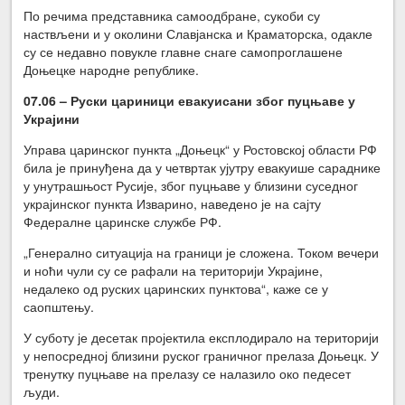
По речима представника самоодбране, сукоби су
наствљени и у околини Славјанска и Краматорска, одакле
су се недавно повукле главне снаге самопроглашене
Доњецке народне републике.
07.06 – Руски цариници евакуисани због пуцњаве у
Украјини
Управа царинског пункта „Доњецк“ у Ростовској области РФ
била је принуђена да у четвртак ујутру евакуише сараднике
у унутрашњост Русије, због пуцњаве у близини суседног
украјинског пункта Изварино, наведено је на сајту
Федералне царинске службе РФ.
„Генерално ситуација на граници је сложена. Током вечери
и ноћи чули су се рафали на територији Украјине,
недалеко од руских царинских пунктова“, каже се у
саопштењу.
У суботу је десетак пројектила експлодирало на територији
у непосредној близини руског граничног прелаза Доњецк. У
тренутку пуцњаве на прелазу се налазило око педесет
људи.