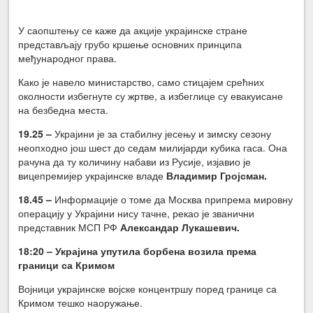
У саопштењу се каже да акције украјинске стране
представљају грубо кршење основних принципа
међународног права.
Како је навело министарство, само стицајем срећних
околности избегнуте су жртве, а избеглице су евакуисане
на безбедна места.
19.25 –
Украјини је за стабилну јесењу и зимску сезону
неопходно још шест до седам милијарди кубика гаса. Она
рачуна да ту количину набави из Русије, изјавио је
вицепремијер украјинске владе
Владимир Гројсман.
18.45 –
Информације о томе да Москва припрема мировну
операцију у Украјини нису тачне, рекао је званични
представник МСП РФ
Александар Лукашевич.
18:20 – Украјина упутила борбена возила према
граници са Кримом
Војници украјинске војске концентршу поред границе са
Кримом тешко наоружање.