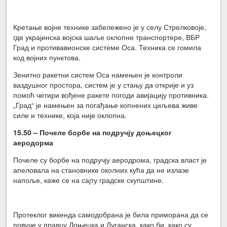
Кретање војне технике забележено је у селу Стрелковоје,
где украјинска војска шаље оклопне транспортере, ВБР
Град и противавионске системе Оса. Техника се гомила
код војних пунктова.
Зенитно ракетни систем Оса намењен је контроли
ваздушног простора, систем је у стању да открије и уз
помоћ четири вођене ракете погоди авијацију противника.
„Град“ је намењен за погађање копнених циљева живе
силе и технике, која није оклопна.
15.50 – Почеле борбе на подручју доњецког
аеродорма
Почеле су борбе на подручју аеродрома, градска власт је
апеловала на становнике околних кућа да не излазе
напоље, каже се на сајту градске скупштине.
Протеклог викенда самодобрана је била приморана да се
повуче у правцу Доњецка и Луганска, како би, како су