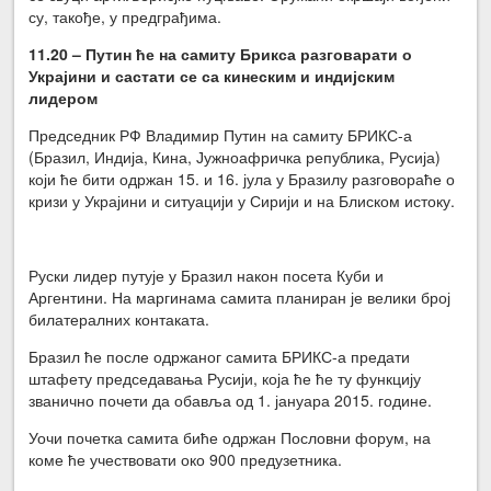
су, такође, у предграђима.
11.20 – Путин ће на самиту Брикса разговарати о
Украјини и састати се са кинеским и индијским
лидером
Председник РФ Владимир Путин на самиту БРИКС-а
(Бразил, Индија, Кина, Јужноафричка република, Русија)
који ће бити одржан 15. и 16. јула у Бразилу разговораће о
кризи у Украјини и ситуацији у Сирији и на Блиском истоку.
Руски лидер путује у Бразил након посета Куби и
Аргентини. На маргинама самита планиран је велики број
билатералних контаката.
Бразил ће после одржаног самита БРИКС-а предати
штафету председавања Русији, која ће ће ту функцију
званично почети да обавља од 1. јануара 2015. године.
Уочи почетка самита биће одржан Пословни форум, на
коме ће учествовати око 900 предузетника.