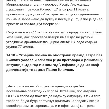
Министарства спољних послова Русије Александар
Лукашевич, преноси Ројтерс. ЕУ је са још 11 имена
проширила „црну листу“ украјинских и руских држављана
којима је забрањено да путују и послују у ЕУ, јавио је данас
бриселски портал „ЕуОбзервер“.
Седам од нових 11 особа на списку су проруски настројени
Украјинци, док преостала четири имају двојно руско и
украјинско држављанство. „Црна листа“ ЕУ сада садржи
укупно 77 имена.
14.18 – Украјина позива на обострани прекид ватре без
икаквих услова и спремна је да преговара о решавању
ситуације „где год и с ким год“, изјавио је данас шеф
дипломатије те земље Павло Климкин.
„Инсистирамо на обостраном прекиду ватре без
постављања претходних услова. Штавише, посматрачи
ОЕБС-а треба од почетка да надзиру ситуацију. Осим тога,
требало би да буде постигнут опипљив напредак у вези с
ослобађањем затвореника, али и ефективној контроли