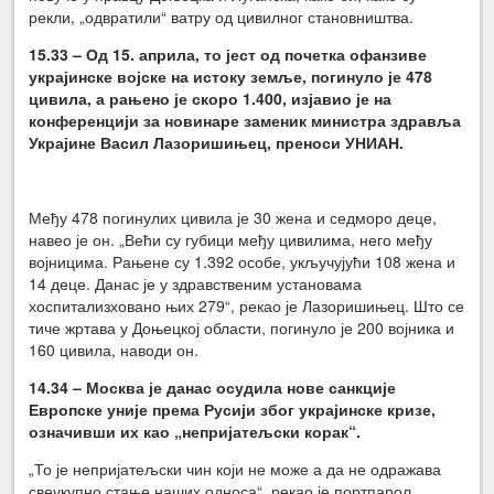
рекли, „одвратили“ ватру од цивилног становништва.
15.33 – Од 15. априла, то јест од почетка офанзиве
украјинске војске на истоку земље, погинуло је 478
цивила, а рањено је скоро 1.400, изјави
о је на
конференцији за новинаре заменик министра здравља
Украјине Васил Лазоришињец, преноси УНИАН.
Међу 478 погинулих цивила је 30 жена и седморо деце,
навео је он. „Већи су губици међу цивилима, него међу
војницима. Рањене су 1.392 особе, укључујући 108 жена и
14 деце. Данас је у здравственим установама
хоспитализховано њих 279“, рекао је Лазоришињец. Што се
тиче жртава у Доњецкој области, погинуло је 200 војника и
160 цивила, наводи он.
14.34 – Москва је данас осудила нове санкције
Европске уније према Русији због украјинске кризе,
означивши их као „непријатељски корак“.
„То је непријатељски чин који не може а да не одражава
свеукупно стање наших односа“, рекао је портпарол