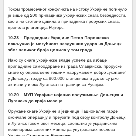
Током тромесечног конфликта на истоку Украјине погинуло
је више од 200 припадника украјинских снага безбедности,
као и на стотине цивила и припадника проруских снага,
пренела је агенција Ројтерс.
10.23 – Председник Украјине Петар Порошенко
искључио је могућност ваздушних удара на Доњецк
због великог броја цивила у том граду.
Иако су снаге украјинске владе успеле да избаце
припаднике самоодбране из града Славјанска, проруске
снаге су опремљене тешким наоружањем добро „укопане“
у Доњецку, граду са 900.000 становника и даље су јако
активни у и око Луганска на граници са Русијом.
10.20 – МУП Украјине најавио преузимање Доњецка и
Луганска до краја месеца
Оружане снаге Украјине и јединице Националне гарде
окончаће операцију и преузети под своју контролу Доњецк
и Луганск током овог месеца, саопштио је украјинским
новинарима саветник министра унутрашњих послова
Украјине
Станислав Речински
.