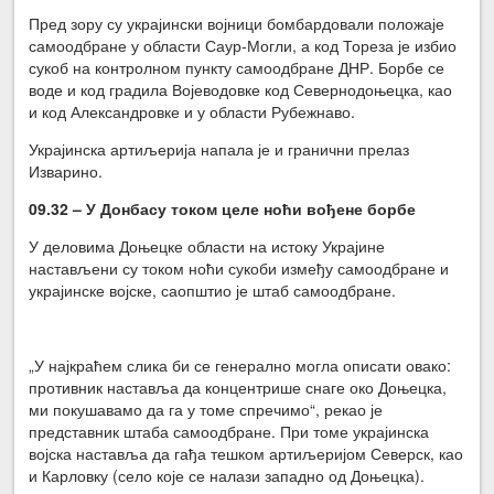
Пред зору су украјински војници бомбардовали положаје
самоодбране у области Саур-Могли, а код Тореза је избио
сукоб на контролном пункту самоодбране ДНР. Борбе се
воде и код градила Војеводовке код Севернодоњецка, као
и код Александровке и у области Рубежнаво.
Украјинска артиљерија напала је и гранични прелаз
Изварино.
09.32 – У Донбасу током целе ноћи вођене борбе
У деловима Доњецке области на истоку Украјине
настављени су током ноћи сукоби између самоодбране и
украјинске војске, саопштио је штаб самоодбране.
„У најкраћем слика би се генерално могла описати овако:
противник наставља да концентрише снаге око Доњецка,
ми покушавамо да га у томе спречимо“, рекао је
представник штаба самоодбране. При томе украјинска
војска наставља да гађа тешком артиљеријом Северск, као
и Карловку (село које се налази западно од Доњецка).