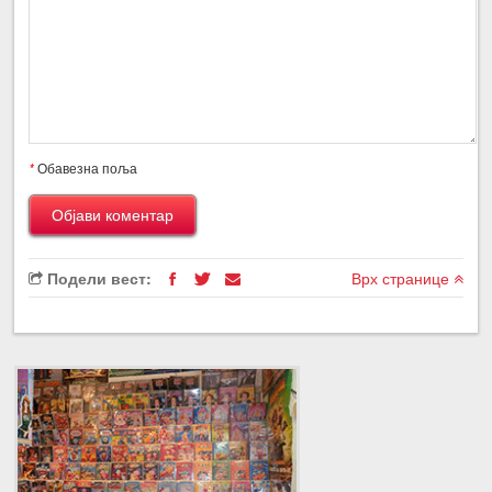
*
Обавезна поља
Подели вест:
Врх странице