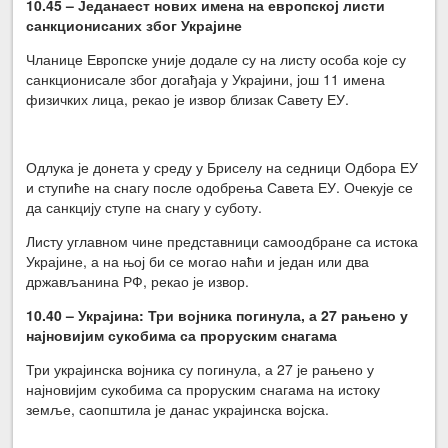
10.45 – Једанаест нових имена на европској листи
санкционисаних због Украјине
Чланице Европске уније додале су на листу особа које су
санкционисале због догађаја у Украјини, још 11 имена
физичких лица, рекао је извор близак Савету ЕУ.
Одлука је донета у среду у Бриселу на седници Одбора ЕУ
и ступиће на снагу после одобрења Савета ЕУ. Очекује се
да санкцију ступе на снагу у суботу.
Листу углавном чине представници самоодбране са истока
Украјине, а на њој би се могао наћи и један или два
држављанина РФ, рекао је извор.
10.40 – Украјина: Три војника погинула, а 27 рањено у
најновијим сукобима са проруским снагама
Три украјинска војника су погинула, а 27 је рањено у
најновијим сукобима са проруским снагама на истоку
земље, саопштила је данас украјинска војска.