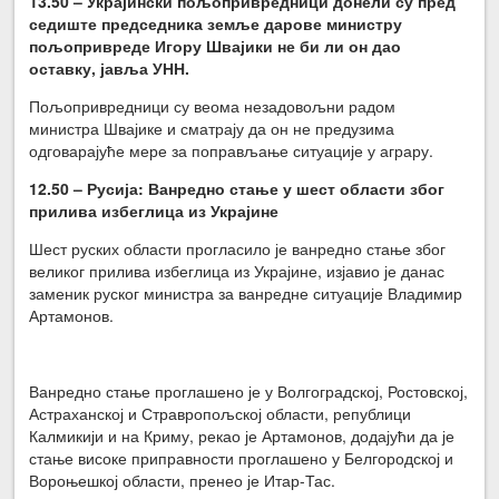
13.50 – Украјински пољопривредници донели су пред
седиште председника земље дарове министру
пољопривреде Игору Швајики не би ли он дао
оставку, јавља УНН.
Пољопривредници су веома незадовољни радом
министра Швајике и сматрају да он не предузима
одговарајуће мере за поправљање ситуације у аграру.
12.50 – Русија: Ванредно стање у шест области због
прилива избеглица из Украјине
Шест руских области прогласило је ванредно стање због
великог прилива избеглица из Украјине, изјавио је данас
заменик руског министра за ванредне ситуације Владимир
Артамонов.
Ванредно стање проглашено је у Волгоградској, Ростовској,
Астраханској и Стравропољској области, републици
Калмикији и на Криму, рекао је Артамонов, додајући да је
стање високе приправности проглашено у Белгородској и
Вороњешкој области, пренео је Итар-Тас.