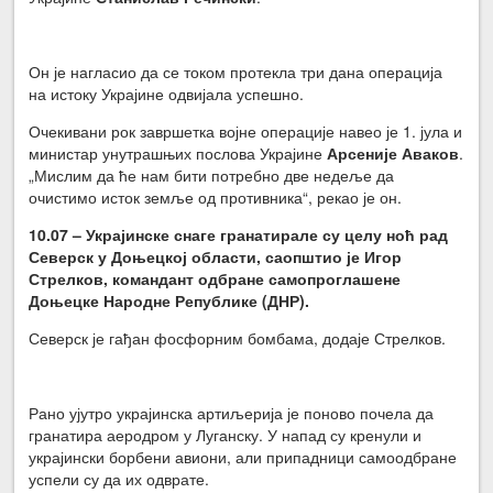
Он је нагласио да се током протекла три дана операција
на истоку Украјине одвијала успешно.
Очекивани рок завршетка војне операције навео је 1. јула и
министар унутрашњих послова Украјине
Арсеније Аваков
.
„Мислим да ће нам бити потребно две недеље да
очистимо исток земље од противника“, рекао је он.
10.07 – Украјинске снаге гранатирале су целу ноћ рад
Северск у Доњецкој области, саопштио је Игор
Стрелков, командант одбране самопроглашене
Доњецке Народне Републике (ДНР).
Северск је гађан фосфорним бомбама, додаје Стрелков.
Рано ујутро украјинска артиљерија је поново почела да
гранатира аеродром у Луганску. У напад су кренули и
украјински борбени авиони, али припадници самоодбране
успели су да их одврате.