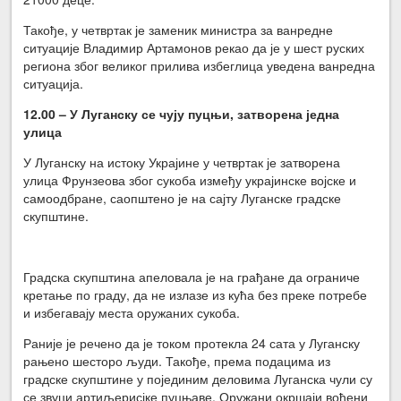
Такође, у четвртак је заменик министра за ванредне
ситуације Владимир Артамонов рекао да је у шест руских
региона због великог прилива избеглица уведена ванредна
ситуација.
12.00 – У Луганску се чују пуцњи, затворена једна
улица
У Луганску на истоку Украјине у четвртак је затворена
улица Фрунзеова због сукоба између украјинске војске и
самоодбране, саопштено је на сајту Луганске градске
скупштине.
Градска скупштина апеловала је на грађане да ограниче
кретање по граду, да не излазе из кућа без преке потребе
и избегавају места оружаних сукоба.
Раније је речено да је током протекла 24 сата у Луганску
рањено шесторо људи. Такође, према подацима из
градске скупштине у појединим деловима Луганска чули су
се звуци артиљерисјке пуцњаве. Оружани окршаји вођени