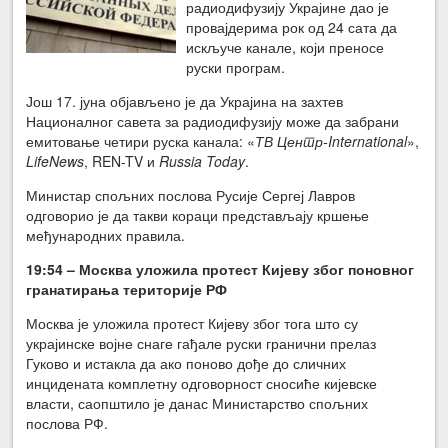
радиодифузију Украјине дао је
провајдерима рок од 24 сата да
искључе канале, који преносе
руски програм.
Још 17. јуна објављено је да Украјина на захтев
Националног савета за радиодифузију може да забрани
емитовање четири руска канала: «
ТВ Центр-International
»,
LifeNews
, REN-TV и
Russia Today
.
Министар спољних послова Русије Сергеј Лавров
одговорио је да такви кораци представљају кршење
међународних правила.
19:54 –
Москва уложила протест Кијеву због поновног
гранатирања територије РФ
Москва је уложила протест Кијеву због тога што су
украјинске војне снаге гађале руски гранични прелаз
Гуково и истакла да ако поново дође до сличних
инцидената комплетну одговорност сносиће кијевске
власти, саопштило је данас Министарство спољних
послова РФ.