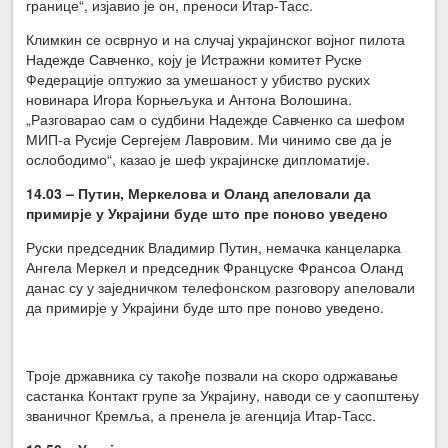
границе“, изјавио је он, преноси Итар-Тасс.
Климкин се осврнуо и на случај украјинског војног пилота
Надежде Савченко, коју је Истражни комитет Руске
Федерације оптужио за умешаност у убиство руских
новинара Игора Корњељука и Антона Волошина.
„Разговарао сам о судбини Надежде Савченко са шефом
МИП-а Русије Сергејем Лавровим. Ми чинимо све да је
ослободимо“, казао је шеф украјинске дипломатије.
14.03 –
Путин, Меркелова и Оланд апеловали да
примирје у Украјини буде што пре поново уведено
Руски председник Владимир Путин, немачка канцеларка
Ангела Меркел и председник Француске Франсоа Оланд
данас су у заједничком телефонском разговору апеловали
да примирје у Украјини буде што пре поново уведено.
Троје државника су такође позвали на скоро одржавање
састанка Контакт групе за Украјину, наводи се у саопштењу
званичног Кремља, а пренела је агенција Итар-Тасс.