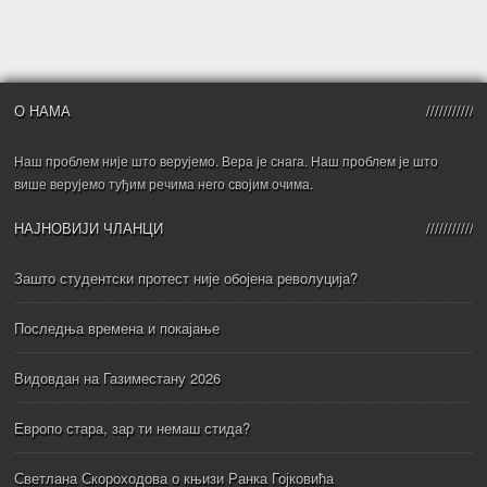
О НАМА
Наш проблем није што верујемо. Вера је снага. Наш проблем је што
више верујемо туђим речима него својим очима.
НАЈНОВИЈИ ЧЛАНЦИ
Зашто студентски протест није обојена револуција?
Последња времена и покајање
Видовдан на Газиместану 2026
Европо стара, зар ти немаш стида?
Светлана Скороходова о књизи Ранка Гојковића