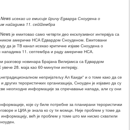
News исекао из емисије причу Едварда Сноудена о
м нападима 11. септембра
News је емитовао само четврти део ексклузивног интервјуа са
ником америчке НСА Едвардом Сноуденом. Емитовани
ују да је ТВ канал исекао критичне изјаве Сноудена о
 нападима 11. септембра и раду америчке НСА.
и разговор новинара Брајана Вилијамса са Едвардом
увече 28. маја као 60-минутни интервју.
нетрадиционалном непријатељу Ал Каиди“ и о томе како да се
и других терористичких организација, Сноуден је изјавио да су
све неопходне информације за спречавање напада, али су они
информације, које су биле потребне за планирани терористички
оворе и ЦИА је знала ко су ти момци. Није проблем у томе да
 информацију, већ је проблем у томе што ми нисмо схватили
Сноуден.