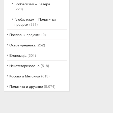
Глобализам – Завера
(220)
Глобализам – Политички
процеси
(381)
Пословни пројекти
(9)
Осврт уредника
(252)
Економија
(301)
Некатегоризовано
(518)
Косово и Метохија
(613)
Политика и друштво
(5.074)