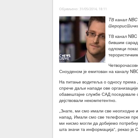
Објављено: 31/05/2014, 18:11
TВ канал NBC 
терористички
ТВ канал NBC 
бившим сарад
одломци показ
терористичким
Четворочасовн
Сноуденом је емитован на каналу NBC 
На питање водитеља о односу према „
спрече даљи напади ове организације 
обавештајне службе САД поседовале 
дејствовали некомпетентно.
„Знате, ми смо имали све неопходне 
напад. Имали смо све телефонске прег
ми нисмо могли да добијемо потребну
шта значи та информација“, рекао је 