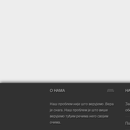
О НАМА
Н
За
Наш проблем није што верујемо. Вера
об
је снага. Наш проблем је што више
верујемо туђим речима него својим
очима.
По