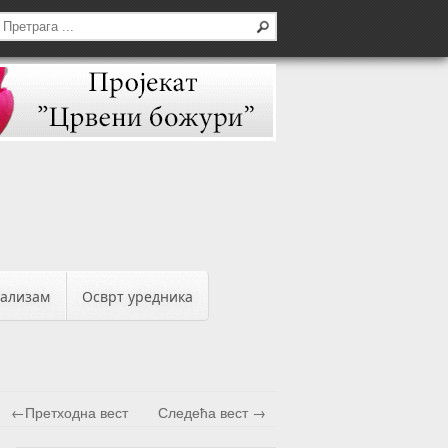
бализам
Осврт уредника
←Претходна вест
Следећа вест →