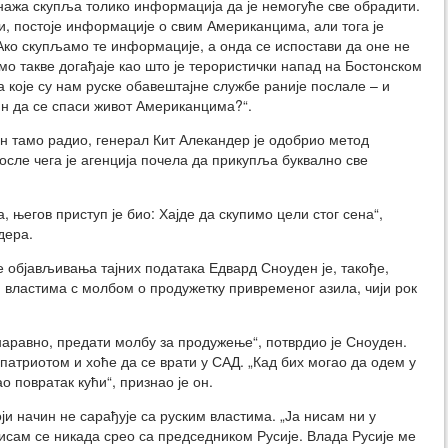
унажа скупља толико информација да је немогуће све обрадити.
ли, постоје информације о свим Американцима, али тога је
Ако скупљамо те информације, а онда се испостави да оне не
о такве догађаје као што је терористички напад на Бостонском
које су нам руске обавештајне службе раније послале – и
ин да се спаси живот Американцима?“.
н тамо радио, генерал Кит Алекандер је одобрио метод
сле чега је агенција почела да прикупља буквално све
, његов приступ је био: Хајде да скупимо цели стог сена“,
дера.
е објављивања тајних података Едвард Сноуден је, такође,
 властима с молбом о продужетку привременог азила, чији рок
, наравно, предати молбу за продужење“, потврдио је Сноуден.
патриотом и хоће да се врати у САД. „Кад бих могао да одем у
ао повратак кући“, признао је он.
оји начин не сарађује са руским властима. „Ја нисам ни у
исам се никада срео са председником Русије. Влада Русије ме