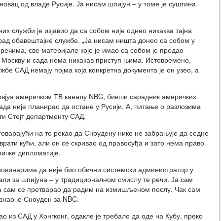
новац од владе Русије. Ја нисам шпијун – у томе је суштина
х служби је изјавио да са собом није однео никаква тајна
а рад обавештајне службе. „Ја нисам ништа донео са собом у
 речима, све материјале које је имао са собом је предао
у Москву и сада нема никакав приступ њима. Истовремено,
жбе САД немају појма која конкретна документа је он узео, а
рвјуа америчком ТВ каналу NBC, бивши сарадник америчких
ада није планирао да остане у Русији. А, питање о разлозима
ти Стејт департменту САД.
оварајући на то рекао да Сноудену нико не забрањује да седне
врати кући, али он се скривао од правосуђа и зато нема право
ричке дипломатије.
 новинарима да није био обични системски администратор у
али за шпијуна – у традиционалном смислу те речи. Ја сам
 Ја сам се претварао да радим на измишљеном послу. Чак сам
нао је Сноуден за NBC.
о из САД у Хонгконг, одакле је требало да оде на Кубу, преко