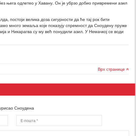
без њега одлетео у Хавану. Он је убрзо добио привремени азил
а, постоји велика доза сигурности да ће тај рок бити
мамо много земаља које показују спремност да Сноудену пруже
ија и Никарагва су му већ понудили азил. У Немачкој се води
Врх странице
урисао Сноудена