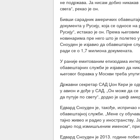
не подржава. Ја нисам добио никакав 
свега“, рекао је он.
Бивши сарадник америчких обавештајни
документа у Русију, која се односе н
Русију“, истакао је он. Према његовим
новинарима пре него што је полетео 
Сноуден је изјавио да обавештајне слу
ради се о 1,7 милиона докумената.
У раније емитованим епизодама инте
обавештајних служби је изјавио да ник
његовог боравка у Москви треба упути
Државни секретар САД Џон Кери је одг
у авион и дође у САД. „Он може да се 
да путује по свету“, додао је шеф аме
Едвард Сноуден је, такође, испричао
обавештајној служби. „Мене су обучав
тајно живео и радио у иностранству.
радио под измишљеним именом“, приз
Едвард Сноуден је 2013. године побега