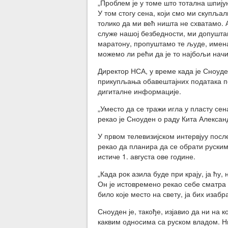
„Проблем је у томе што тотална шпиј
У том стогу сена, који смо ми скупља
толико да ми већ ништа не схватамо. 
служе нашој безбедности, ми допуштам
маратону, пропуштамо те људе, имена 
можемо ли рећи да је то најбољи нач
Директор НСА, у време када је Сноуде
прикупљања обавештајних података по
дигиталне информације.
„Уместо да се тражи игла у пласту сена
рекао је Сноуден о раду Кита Алексан
У првом телевизијском интервјуу посл
рекао да планира да се обрати руским
истиче 1. августа ове године.
„Када рок азила буде при крају, ја ћу
Он је истовремено рекао себе сматра 
било које место на свету, ја бих изабр
Сноуден је, такође, изјавио да ни на к
каквим односима са руском владом. Н