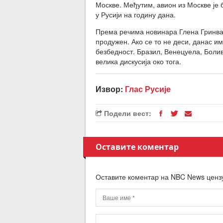
Москве. Међутим, авион из Москве је 
у Русији на годину дана.
Према речима новинара Глена Гринвалд
продужен. Ако се то не деси, данас и
безбедност. Бразил, Венецуела, Болив
велика дискусија око тога.
Извор:
Глас Русије
Подели вест:
Оставите коментар
Оставите коментар на NBC News ценз