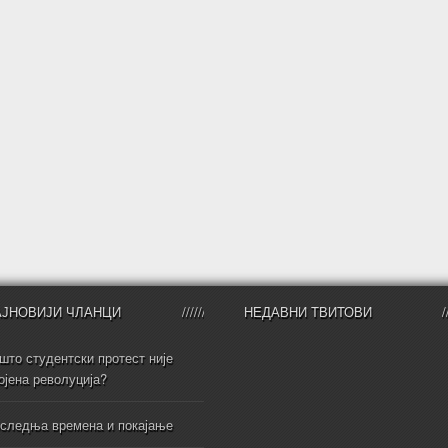
АЈНОВИЈИ ЧЛАНЦИ
НЕДАВНИ ТВИТОВИ
што студентски протест није
ојена револуција?
следња времена и покајање