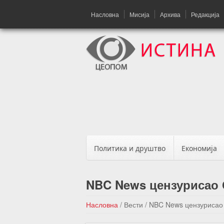
Насловна
Мисија
Архива
Редакција
Политика и друштво
Економија
NBC News цензурисао
Насловна
/
Вести
/
NBC News цензурисао