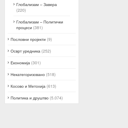
Глобализам – Завера
(220)
Глобализам – Политички
процеси
(381)
Пословни пројекти
(9)
Осврт уредника
(252)
Економија
(301)
Некатегоризовано
(518)
Косово и Метохија
(613)
Политика и друштво
(5.074)