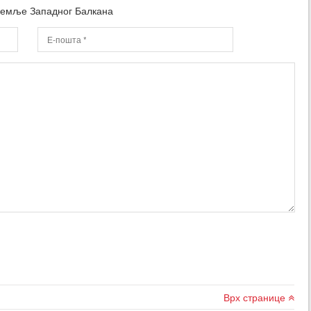
 земље Западног Балкана
Врх странице