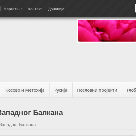
Маркетинг
Контакт
Донације
Косово и Метохија
Русија
Пословни пројекти
Гло
Западног Балкана
Западног Балкана