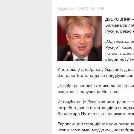
Објављено: 12/07/2014, 16:49
ДУБРОВНИК — 
Балкана за пр
Русије, рекао
„Од земаља ре
Русије“, казао
потом гласно 
створи нову л
У контексту догађања у Украјини, дода
Западног Балкана да се придруже санк
„Такође је неприхватљиво да се на њи
исцртане“, поручио је Мешков.
Истичући да је Русија за интеграције т
потребно „више интеграције и сарадње
Владимира Путина о „заједничком еко
Европске интеграције земаља региона 
неким земљама, медјутим, „нестабил