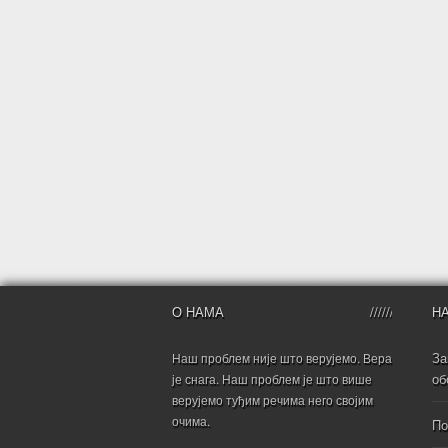
О НАМА
Н
За
Наш проблем није што верујемо. Вера
об
је снага. Наш проблем је што више
верујемо туђим речима него својим
очима.
По