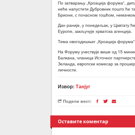
По затварању „Кроација форума“, дип
неће напустити Дубровник пошто ће та
Бриони, с почасном гошћом, немачко
Дан раније, у понедељак, у Цавтату ћ
Еуропе, закључује хрватска агенција.
Тема овогодишњег „Кроација форума“ ј
На Форуму учествује више од 15 мин
Балкана, чланица Источног партнерств
Зеланда, европски комесар за прошир
личности.
Извор:
Танјуг
Подели вест:
Оставите коментар