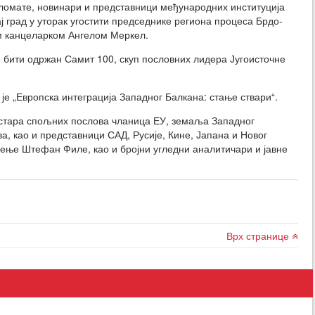
ломате, новинари и представници међународних институција
ј град у уторак угостити председнике региона процеса Брдо-
м канцеларком Ангелом Меркел.
е бити одржан Самит 100, скуп пословних лидера Југоисточне
е „Европска интеграција Западног Балкана: стање ствари“.
истара спољних послова чланица ЕУ, земаља Западног
а, као и представници САД, Русије, Кине, Јапана и Новог
ење Штефан Филе, као и бројни угледни аналитичари и јавне
Врх странице