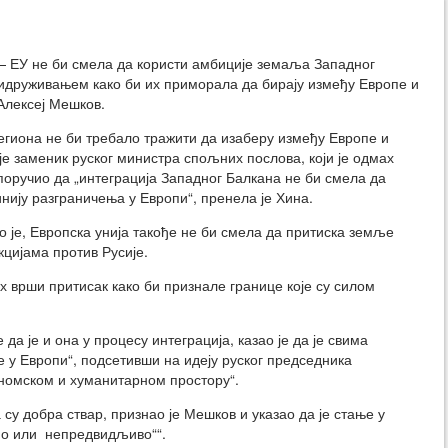
ЕУ не би смела да користи амбиције земаља Западног
идруживањем како би их приморала да бирају између Европе и
 Алексеј Мешков.
гиона не би требало тражити да изаберу између Европе и
 је заменик руског министра спољних послова, који је одмах
поручио да „интеграција Западног Балкана не би смела да
инију разграничења у Европи“, пренела је Хина.
о је, Европска унија такође не би смела да притиска земље
цијама против Русије.
х врши притисак како би признале границе које су силом
е да је и она у процесу интеграција, казао је да је свима
 у Европи“, подсетивши на идеју руског председника
номском и хуманитарном простору“.
су добра ствар, признао је Мешков и указао да је стање у
но или непредвидљиво““.