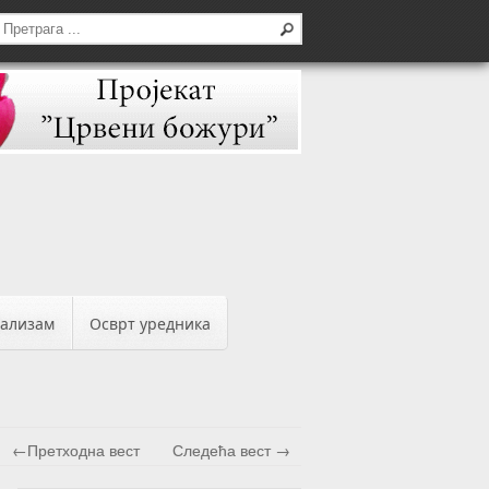
бализам
Осврт уредника
←Претходна вест
Следећа вест →