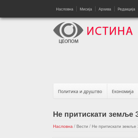
Насловна
Мисија
Архива
Редакција
Политика и друштво
Економија
Не притискати земље 
Насловна
/
Вести
/
Не притискати земље 