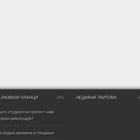
АЈНОВИЈИ ЧЛАНЦИ
НЕДАВНИ ТВИТОВИ
што студентски протест није
ојена револуција?
следња времена и покајање