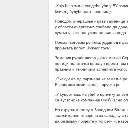
„Која ће земља следећа ући у ЕУ завис
блиској будућности“, оценио је.
Поводом јучерашње изјаве заменице а
у области енергетике требало да доне
сумња у важност успостављања додатн
Према његовим речима, један од најва
пројеката попут „Јужног тока“.
Заменик руског шефа дипломатије Серг
постоји политички приступ према том и
правним и техничким аспектима успос
„Очекујемо од партнера из земаља реги
Европском комисијом“, поручио је.
„У супротном, изгубиће прилику за ве
се аустријска компанија ОМW јасно оп
На округлом столу о Западном Балкану
„максимално отворена за сарадњу са 
да развијају пројекте у тој регији, нав