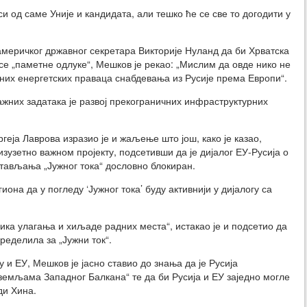
и од саме Уније и кандидата, али тешко ће се све то догодити у
меричког државног секретара Викторије Нуланд да би Хрватска
се „паметне одлуке“, Мешков је рекао: „Мислим да овде нико не
их енергетских праваца снабдевања из Русије према Европи“.
жних задатака је развој прекограничних инфраструктурних
еја Лаврова изразио је и жаљење што још, како је казао,
зузетно важном пројекту, подсетивши да је дијалог ЕУ-Русија о
тављања „Јужног тока“ дословно блокиран.
она да у погледу ‘Јужног тока’ буду активнији у дијалогу са
лика улагања и хиљаде радних места“, истакао је и подсетио да
ределила за „Јужни ток“.
 и ЕУ, Мешков је јасно ставио до знања да је Русија
земљама Западног Балкана“ те да би Русија и ЕУ заједно могле
оди Хина.