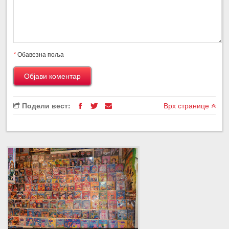
*
Обавезна поља
Подели вест:
Врх странице