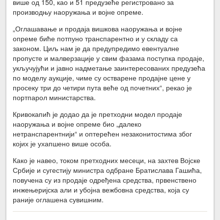
више од 150, као и 51 предузеће регистровано за
производњу наоружања и војне опреме.
„Оглашавање и продаја вишкова наоружања и војне
опреме биће потпуно транспарентно и у складу са
законом. Циљ нам је да предупредимо евентуалне
пропусте и малверзације у свим фазама поступка продаје,
укључујући и јавно надметање заинтересованих предузећа
по моделу аукције, чиме су остварене продајне цене у
просеку три до четири пута веће од почетних“, рекао је
портпарол министарства.
Кривокапић је додао да је претходни модел продаје
наоружања и војне опреме био „далеко
нетранспарентнији“ и оптерећен незаконитостима због
којих је ухапшено више особа.
Како је навео, током претходних месеци, на захтев Војске
Србије и сугестију министра одбране Братислава Гашића,
повучена су из продаје одређена средства, првенствено
инжењеријска али и убојна вежбовна средства, која су
раније оглашена сувишним.