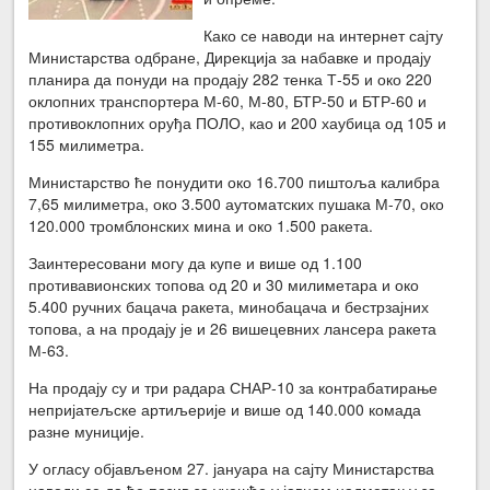
Како се наводи на интернет сајту
Министарства одбране, Дирекција за набавке и продају
планира да понуди на продају 282 тенка Т-55 и око 220
оклопних транспортера М-60, М-80, БТР-50 и БТР-60 и
противоклопних оруђа ПОЛО, као и 200 хаубица од 105 и
155 милиметра.
Министарство ће понудити око 16.700 пиштоља калибра
7,65 милиметра, око 3.500 аутоматских пушака М-70, око
120.000 тромблонских мина и око 1.500 ракета.
Заинтересовани могу да купе и више од 1.100
противавионских топова од 20 и 30 милиметара и око
5.400 ручних бацача ракета, минобацача и бестрзајних
топова, а на продају је и 26 вишецевних лансера ракета
М-63.
На продају су и три радара СНАР-10 за контрабатирање
непријатељске артиљерије и више од 140.000 комада
разне муниције.
У огласу објављеном 27. јануара на сајту Министарства
наводи се да ће позив за учешће у јавном надметању за