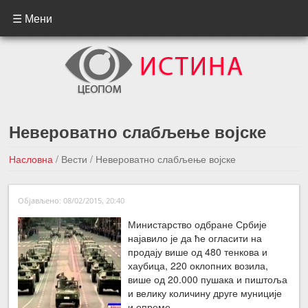
☰ Мени
Невероватно слабљење војске
Насловна
/
Вести
/
Невероватно слабљење војске
←Претходна вест
Следећа вест →
Објављено: 08/02/2015, 20:40
Министарство одбране Србије
најавило је да ће огласити на
продају више од 480 тенкова и
хаубица, 220 оклопних возила,
више од 20.000 пушака и пиштоља
и велику количину друге муниције
и опреме.