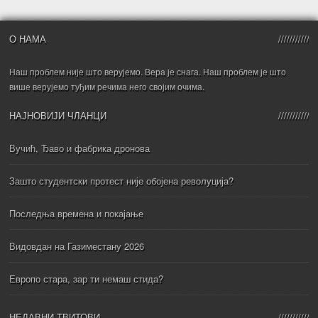
О НАМА
Наш проблем није што верујемо. Вера је снага. Наш проблем је што
више верујемо туђим речима него својим очима.
НАЈНОВИЈИ ЧЛАНЦИ
Вучић, Ђаво и фабрика дронова
Зашто студентски протест није обојена револуција?
Последња времена и покајање
Видовдан на Газиместану 2026
Европо стара, зар ти немаш стида?
НЕДАВНИ ТВИТОВИ