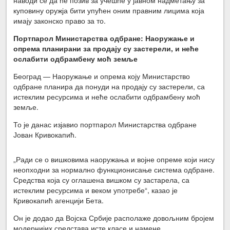
куповину оружја бити упућен оним правним лицима која
имају законско право за то.
Портпарол Министарства одбране: Наоружање и
опрема планирани за продају су застерели, и неће
ослабити одбрамбену моћ земље
Београд — Наоружање и опрема коју Министарство
одбране планира да понуди на продају су застерели, са
истеклим ресурсима и неће ослабити одбрамбену моћ
земље.
То је данас изјавио портпарол Министарства одбране
Јован Кривокапић.
„Ради се о вишковима наоружања и војне опреме који нису
неопходни за нормално функционисање система одбране.
Средства која су оглашена вишком су застарела, са
истеклим ресурсима и веком употребе“, казао је
Кривокапић агенцији Бета.
Он је додао да Војска Србије располаже довољним бројем
модернијих средстава исте класе и намене.