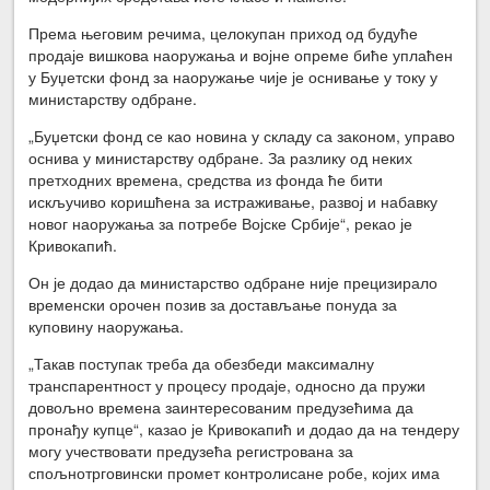
Према његовим речима, целокупан приход од будуће
продаје вишкова наоружања и војне опреме биће уплаћен
у Буџетски фонд за наоружање чије је оснивање у току у
министарству одбране.
„Буџетски фонд се као новина у складу са законом, управо
оснива у министарству одбране. За разлику од неких
претходних времена, средства из фонда ће бити
искључиво коришћена за истраживање, развој и набавку
новог наоружања за потребе Војске Србије“, рекао је
Кривокапић.
Он је додао да министарство одбране није прецизирало
временски орочен позив за достављање понуда за
куповину наоружања.
„Такав поступак треба да обезбеди максималну
транспарентност у процесу продаје, односно да пружи
довољно времена заинтересованим предузећима да
пронађу купце“, казао је Кривокапић и додао да на тендеру
могу учествовати предузећа регистрована за
спољнотрговински промет контролисане робе, којих има