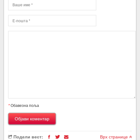
*
Обавезна поља
Подели вест:
Врх странице