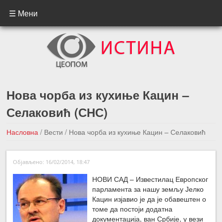
☰ Мени
Нова чорба из кухиње Кацин –
Селаковић (СНС)
Насловна
/
Вести
/
Нова чорба из кухиње Кацин – Селаковић
(СНС)
Објављено: 16/02/2014, 18:47
←Претходна вест
Следећа вест →
НОВИ САД – Известилац Европског
парламента за нашу земљу Јелко
Кацин изјавио је да је обавештен о
томе да постоји додатна
документација, ван Србије, у вези