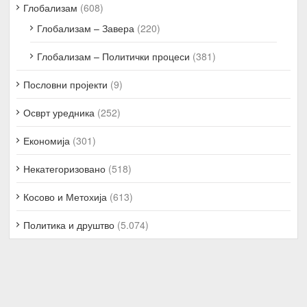
Глобализам
(608)
Глобализам – Завера
(220)
Глобализам – Политички процеси
(381)
Пословни пројекти
(9)
Осврт уредника
(252)
Економија
(301)
Некатегоризовано
(518)
Косово и Метохија
(613)
Политика и друштво
(5.074)