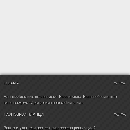
О НАМА
Наш проблем није што верујемо. Вера је снага. Наш проблем је што
више верујемо туђим речима него својим очима.
НАЈНОВИЈИ ЧЛАНЦИ
Зашто студентски протест није обојена револуција?