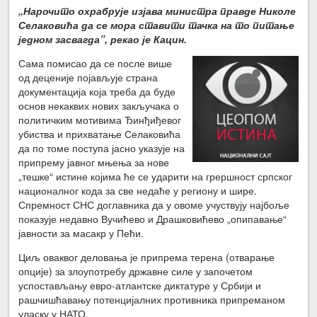
„Нарочито охрабрује изјава министра правде Николе
Селаковића да се мора ставити тачка на то питање
једном засвагда”, рекао је Кацин.
Сама помисао да се после више
од деценије појављује страна
документација која треба да буде
основ некаквих нових закључака о
политичким мотивима Ђинђиђевог
убиства и прихватање Селаковића
да по томе поступа јасно указује на
припрему јавног мњења за нове
„тешке“ истине којима ће се ударити на грершност српског
националног кода за све недаће у региону и шире.
Спремност СНС доглавника да у овоме учуствују најбоље
показује недавно Вучићево и Драшковићево „опипавање“
јавности за масакр у Пећи.
Циљ оваквог деловања је припрема терена (отварање
опције) за злоупотребу државне силе у започетом
успостављању евро-атлантске диктатуре у Србији и
рашчишћавању потенцијалних противника припреманом
уласку у НАТО.