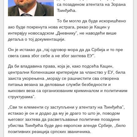
са позадином атентата на Зорана
Ђинђића.
То би могло да буде искоришћено
ако буде покренута нова истрага, рекао је Кацин у
интервјуу новосадском „Дневнику”, не наводећи више
детаља о тој документацији.
Он је истакао да „тај одговор мора да да Србија и то пре
свега сама због себе а не због захтева ЕУ”.
Да би владавина права, која је, како подсећа Кацин,
централни Копенхашки критеријум за чланство у ЕУ, била
заиста укорењена „морају се рашчистити сва отворена
питања везана за деловање служби безбедности и
њихових веза са организованим криминалом и политичким
структурама”.
„Сви ти елементи су заступљени у атентату на Ђинђића”,
истакао је он и додао да му је драго то што је, поводом
његовог захтева да расветљавање политичке позадине
убиства Ђинђића буде део европске агенде Србије, „било
позитивних реакција српских званичника.