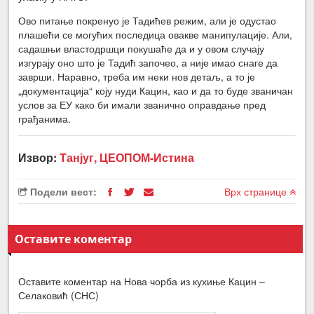
Ово питање покренуо је Тадићев режим, али је одустао
плашећи се могућих последица овакве манипулације. Али,
садашњи властодршци покушаће да и у овом случају
изгурају оно што је Тадић започео, а није имао снаге да
заврши. Наравно, треба им неки нов детаљ, а то је
„документација“ коју нуди Кацин, као и да то буде званичан
услов за ЕУ како би имали званично оправдање пред
грађанима.
Извор:
Танјуг, ЦЕОПОМ-Истина
Подели вест:
Врх странице
Оставите коментар
Оставите коментар на Нова чорба из кухиње Кацин –
Селаковић (СНС)