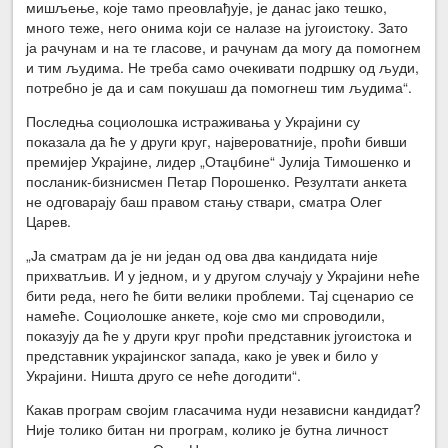
мишљење, које тамо преовлађује, је данас јако тешко,
много теже, него онима који се налазе на југоистоку. Зато
ја рачунам и на те гласове, и рачунам да могу да помогнем
и тим људима. Не треба само очекивати подршку од људи,
потребно је да и сам покушаш да помогнеш тим људима“.
Последња социолошка истраживања у Украјини су
показала да ће у други круг, највероватније, проћи бивши
премијер Украјине, лидер „Отаџбине“ Јулија Тимошенко и
посланик-бизнисмен Петар Порошенко. Резултати анкета
не одговарају баш правом стању ствари, сматра Олег
Царев.
„Ја сматрам да је ни један од ова два кандидата није
прихватљив. И у једном, и у другом случају у Украјини неће
бити реда, него ће бити велики проблеми. Тај сценарио се
намеће. Социолошке анкете, које смо ми спроводили,
показују да ће у други круг проћи представник југоистока и
представник украјинског запада, како је увек и било у
Украјини. Ништа друго се неће догодити“.
Какав програм својим гласачима нуди независни кандидат?
Није толико битан ни програм, колико је бутна личност