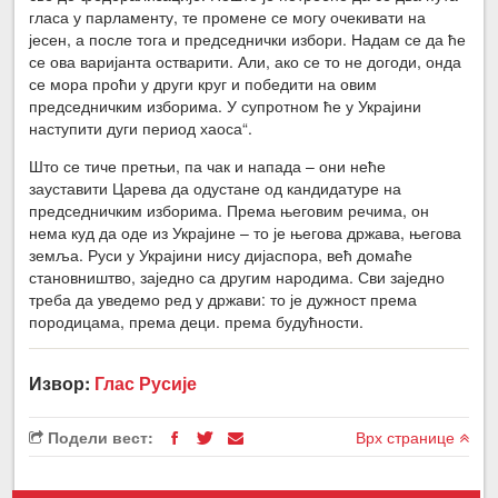
гласа у парламенту, те промене се могу очекивати на
јесен, а после тога и председнички избори. Надам се да ће
се ова варијанта остварити. Али, ако се то не догоди, онда
се мора проћи у други круг и победити на овим
председничким изборима. У супротном ће у Украјини
наступити дуги период хаоса“.
Што се тиче претњи, па чак и напада – они неће
зауставити Царева да одустане од кандидатуре на
председничким изборима. Према његовим речима, он
нема куд да оде из Украјине – то је његова држава, његова
земља. Руси у Украјини нису дијаспора, већ домаће
становништво, заједно са другим народима. Сви заједно
треба да уведемо ред у држави: то је дужност према
породицама, према деци. према будућности.
Извор:
Глас Русије
Подели вест:
Врх странице