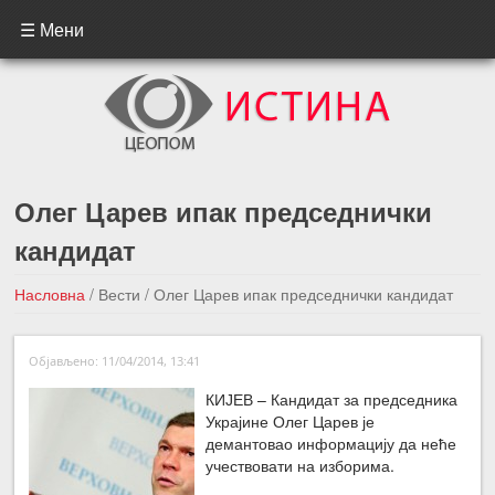
☰ Мени
Олег Царев ипак председнички
кандидат
Насловна
/
Вести
/
Олег Царев ипак председнички кандидат
←Претходна вест
Следећа вест →
Објављено: 11/04/2014, 13:41
КИЈЕВ – Кандидат за председника
Украјине Олег Царев је
демантовао информацију да неће
учествовати на изборима.