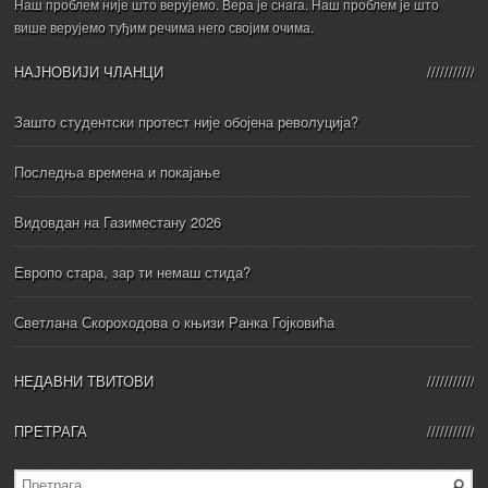
Наш проблем није што верујемо. Вера је снага. Наш проблем је што
више верујемо туђим речима него својим очима.
НАЈНОВИЈИ ЧЛАНЦИ
Зашто студентски протест није обојена револуција?
Последња времена и покајање
Видовдан на Газиместану 2026
Европо стара, зар ти немаш стида?
Светлана Скороходова о књизи Ранка Гојковића
НЕДАВНИ ТВИТОВИ
ПРЕТРАГА