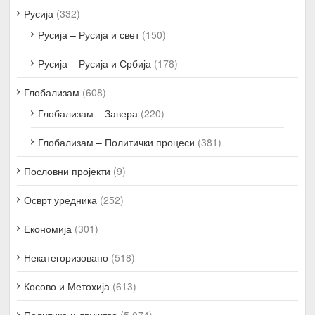
Русија
(332)
Русија – Русија и свет
(150)
Русија – Русија и Србија
(178)
Глобализам
(608)
Глобализам – Завера
(220)
Глобализам – Политички процеси
(381)
Пословни пројекти
(9)
Осврт уредника
(252)
Економија
(301)
Некатегоризовано
(518)
Косово и Метохија
(613)
Политика и друштво
(5.074)