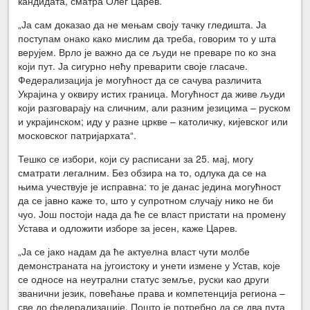
кандидата, сматра Олег Царев.
„Ја сам доказао да не мењам своју тачку гледишта. Ја
поступам онако како мислим да треба, говорим то у шта
верујем. Врло је важно да се људи не преваре по ко зна
који пут. Ја сигурно нећу преварити своје гласаче.
Федерализација је могућност да се сачува различита
Украјина у оквиру истих граница. Могућност да живе људи
који разговарају на сличним, али разним језицима – руском
и украјинском; иду у разне цркве – католичку, кијевског или
московског патријархата“.
Тешко се избори, који су расписани за 25. мај, могу
сматрати легалним. Без обзира на то, одлука да се на
њима учествује је исправна: то је данас једина могућност
да се јавно каже то, што у супротном случају нико не би
чуо. Још постоји нада да ће се власт пристати на промену
Устава и одложити изборе за јесен, каже Царев.
„Ја се јако надам да ће актуелна власт чути молбе
демонстраната на југоистоку и унети измене у Устав, које
се односе на неутрални статус земље, руски као други
званични језик, повећање права и компетенција региона –
све до федерализације. Пошто је потребно да се два пута