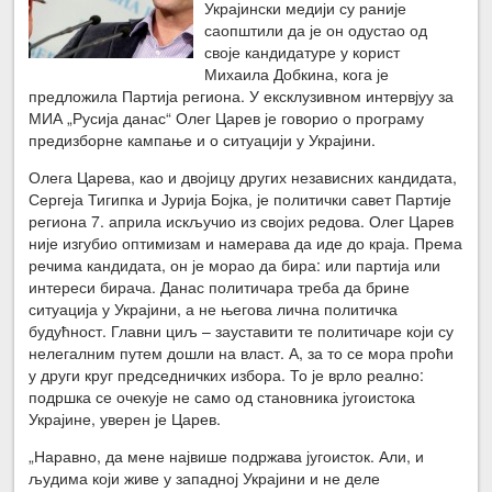
Украјински медији су раније
саопштили да је он одустао од
своје кандидатуре у корист
Михаила Добкина, кога је
предложила Партија региона. У ексклузивном интервјуу за
МИА „Русија данас“ Олег Царев је говорио о програму
предизборне кампање и о ситуацији у Украјини.
Олега Царева, као и двојицу других независних кандидата,
Сергеја Тигипка и Јурија Бојка, је политички савет Партије
региона 7. априла искључио из својих редова. Олег Царев
није изгубио оптимизам и намерава да иде до краја. Према
речима кандидата, он је морао да бира: или партија или
интереси бирача. Данас политичара треба да брине
ситуација у Украјини, а не његова лична политичка
будућност. Главни циљ – зауставити те политичаре који су
нелегалним путем дошли на власт. А, за то се мора проћи
у други круг председничких избора. То је врло реално:
подршка се очекује не само од становника југоистока
Украјине, уверен је Царев.
„Наравно, да мене највише подржава југоисток. Али, и
људима који живе у западној Украјини и не деле