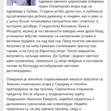
одржана свечана церемонија отварања
првих Олимпијских игара које се
одржавају у Србији. Стадион је био дупке пун, а публика је
од организатора добила дневницу и сендвич, као и увек, а
у циљу бољег попуњавања капацитета овог спортског и
културног догађаја. У недостатку Бетовена, Баха и
Моцарта, музику је на свечаности изводио неки други бенд,
уз вокално вођство певачице са напумпаним уснама и
великим грудима, па сад које год. Пред почетак свечаности
ватромет је на небу приказао стилизовани трактор пун
горива, а на путу ка Европској унији. После завршетка
ватромета, хиљаде авиона „Ер Србије“, јединог светског
авио-превозника, прекинули су своје лебдење и наставили
летове из Београда ка небројеним светским
дестинацијама.
Отварање је започело појављивањем маскоте преузете са
Зимских олимпијских игара у Сарајеву и посебно
препариране за ову прилику. Симпатични планински
предатор био је обучен у традиционалну одећу
Уједињених Арапских Емирата, највећих пријатеља и
делимичних сувласника ове олимпијаде. Највећи
пријатељи су, за ову свечану прилику, своју и