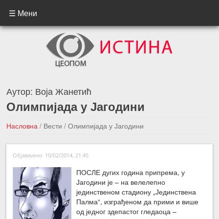
☰ Мени
Аутор:
Воја Жанетић
Олимпијада у Јагодини
Насловна
/
Вести
/
Олимпијада у Јагодини
←Претходна вест
Следећа вест →
Објављено: 10/02/2014, 21:45
ПОСЛЕ дугих година припрема, у
Јагодини је – на велелепно
јединственом стадиону „Јединствена
Палма“, изграђеном да прими и више
од једног здепастог гледаоца –