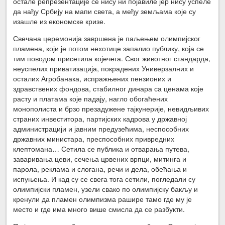
остале репрезентације се нису ни појавиле јер нису успеле
да нађу Србију на мапи света, а међу земљама које су
изашле из економске кризе.
Свечана церемонија завршена је паљењем олимпијског
пламена, који је потом нехотице запалио публику, која се
тим поводом присетила којечега. Свог животног стандарда,
неуспелих приватизација, покрадених Универзалних и
осталих Агробанака, испражњених пензионих и
здравствених фондова, стабилног динара са ценама које
расту и платама које падају, нагло обогаћених
монополиста и брзо презадужене тајкунерије, невидљивих
страних инвеститора, партијских кадрова у државној
администрацији и јавним предузећима, неспособних
државних министара, преспособних привредних
клептомана… Сетила се публика и отварања путева,
заваривања цеви, сечења црвених врпци, митинга и
парола, реклама и слогана, речи и дела, обећања и
испуњења. И кад су се свега тога сетили, погледали су
олимпијски пламен, узели свако по олимпијску бакљу и
кренули да пламен олимпизма рашире тамо где му је
место и где има много више смисла да се разбукти.