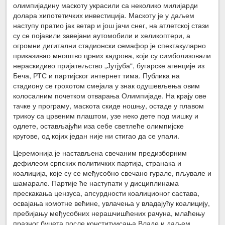
олимпијадину маскоту украсили са неколико милијарди
долара хипотетичких инвестиција. Маскоту је у даљем
наступу пратио јак ветар и још јачи снег, на атлетској стази
су се појавили завејани аутомобили и хеликоптери, а
огромни дигитални стадионски семафор је спектакуларно
приказивао мноштво црних кадрова, који су симболизовали
нераскидиво пријатељство „Јутјуба“, бугарске агенције из
Беча, РТС и партијског интернет тима. Публика на
стадиону се грохотом смејала у знак одушевљења овим
колосалним почетком отварања Олимпијаде. На крају ове
тачке у програму, маскота скиде ношњу, остаде у плавом
трикоу са црвеним плаштом, узе неко дете под мишку и
одлете, остављајући иза себе светлеће олимпијске
кругове, од којих један није ни стигао да се упали.
Церемонија је настављена свечаним предизборним
дефилеом српских политичких партија, странака и
коалиција, које су се међусобно свечано гурале, пљувале и
шамарале. Партије ће наступати у дисциплинама
прескакања цензуса, апсурдности коалиционог састава,
освајања комотне већине, увлачења у владајућу коалицију,
пребијању међусобних нерашчишћених рачуна, млаћењу
празног буџета после конституисања Владе и даљем