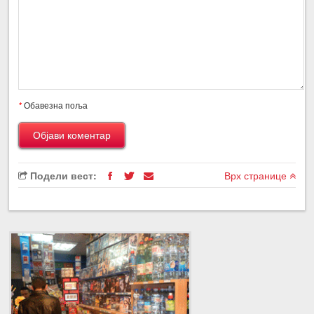
*
Обавезна поља
Подели вест:
Врх странице