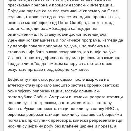
прескакању препона у процесу европских интеграција.
Поједине партије се за ово такмичење спремају од Осме
седнице, готово све од деведесетих година прошлог века,
неке све малобројније од Петог Октобра, а неке тек од
састанка појединих амбасадора са појединим
бизнисменима. По стању коалиционог потенцијала,
уцењивачког капацитета и политичког програма, изгледа да
су партије почеле припреме од јуче, што публика на
стадиону није богзна како поздравила, јер и није од јуче.
Иза овог почетка дефилеа наступило је неколико камиона
Градске чистоће, да шмрком саперу са атлетске стазе
резултате прљаве предизборне кампање.
Дефиле ту није стао, јер је одмах после шмркова на
атлетску стазу крочило мноштво застава бројних светских
олимпијских репрезентација, гостију олимпијски
гостољубиве Србије. Амерички и немачки репрезентативци
носили су – што грешком, а што им се може – заставу
Косова. Руски репрезентативци носили су заставу НИС-а,
европски репрезентативци носили су заставе са бројевима
поглавља приступних преговора, кинески репрезентативци
носили су јефтину робу без плаћене царине и пореза, а