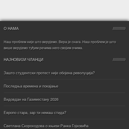
О НАМА
Наш проблем није што верујемо. Вера је снага. Наш проблем је што
више верујемо туђим речима него својим очима.
НАЈНОВИЈИ ЧЛАНЦИ
Зашто студентски протест није обојена револуција?
Последња времена и покајање
Видовдан на Газиместану 2026
Европо стара, зар ти немаш стида?
Светлана Скороходова о књизи Ранка Гојковића