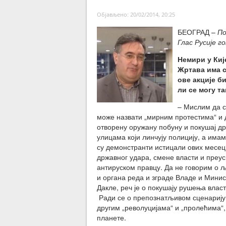
Објављено: 20/02/2014, 20:25
БЕОГРАД –
По
Глас Русије го
Немири у Киј
Жртава има с
ове акције б
ли се могу т
– Мислим да с
може назвати „мирним протестима“ и
отворену оружану побуну и покушај д
улицама који линчују полицију, а има
су демонстранти истицали ових месеци
државног удара, смене власти и преу
антируском правцу. Да не говорим о 
и органа реда и зграде Владе и Минис
Дакле, реч је о покушају рушења власт
Ради се о препознатљивом сценарију к
другим „револуцијама“ и „пролећима“
планете.