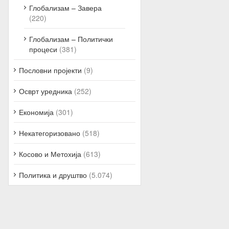
Глобализам – Завера
(220)
Глобализам – Политички
процеси
(381)
Пословни пројекти
(9)
Осврт уредника
(252)
Економија
(301)
Некатегоризовано
(518)
Косово и Метохија
(613)
Политика и друштво
(5.074)