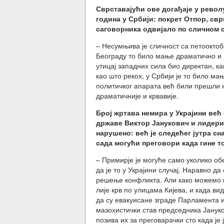
Сврставајући ове догађаје у револ
година у Србији: покрет Отпор, св
саговорника одвијало по
сличном
с
– Несумњива је сличност са петооктоб
Београду то било мање драматично и м
утицај западних сила био директан, ка
као што рекох, у Србији је то било ма
политичког апарата већ били прешли на
драматичније и крвавије.
Број жртава немира у Украјини већ
државе Виктор Јанукович и лидери 
нарушено: већ је следећег јутра сн
сада могући преговори када гине 
– Примирје је могуће само уколико об
да је то у Украјини случај. Наравно д
решење конфликта. Али како можемо г
лије крв по улицама Кијева, и када в
да су евакуисане зграде Парламента 
мазохистички став председника Јануко
позива их за преговарачки сто када ј