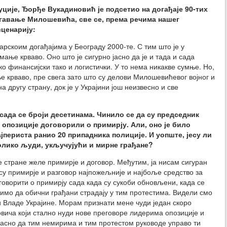
уције, Ђорђе Вукадиновић је подсетио на догађаје 90-тих
ргавање Милошевића, све се, према речима нашег
ценарију:
арскоим догађајима у Београду 2000-те. С тим што је у
ање крваво. Оно што је сигурно јасно да је и тада и сада
ко финансијски тако и логистички. У то нема никакве сумње. Но,
ње крваво, пре свега зато што су делови Милошевићевог војног и
 другу страну, док је у Украјини још неизвесно и све
 сада се броји десетинама. Чинило се да су председник
опозиције договорили о примирју. Али, оно је било
ајпериста ранио 20 припадника полиције. И уопште, јесу ли
толико људи,
укључујући и
мирн
е
грађан
е
?
е стране желе примирје и договор. Међутим, ја нисам сигуран
а су примирје и разговор најпожељније и најбоље средство за
оворити о примирју сада када су сукоби обновљени, када се
идимо да обични грађани страдају у тим протестима. Видели смо
и Владе Украјине. Морам признати мене чуди један скоро
вича који стално нуди нове преговоре лидерима опозиције и
е јасно да тим немирима и тим протестом руководе управо ти