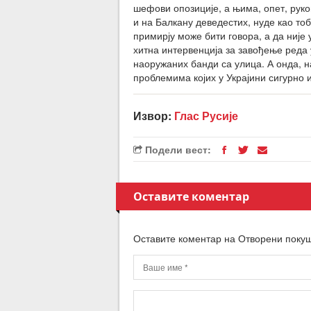
шефови опозиције, а њима, опет, руко
и на Балкану деведестих, нуде као то
примирју може бити говора, а да није 
хитна интервенција за завођење реда 
наоружаних банди са улица. А онда, 
проблемима којих у Украјини сигурно 
Извор:
Глас Русије
Подели вест:
Оставите коментар
Оставите коментар на Отворени покуш