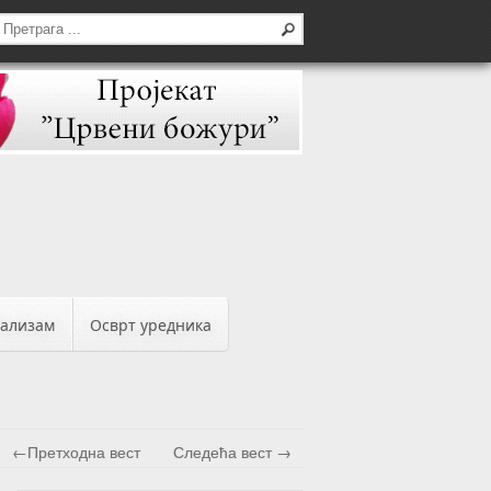
бализам
Осврт уредника
←Претходна вест
Следећа вест →