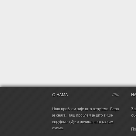
О НАМА
Н
За
Наш проблем није што верујемо. Вера
об
је снага. Наш проблем је што више
верујемо туђим речима него својим
очима.
По