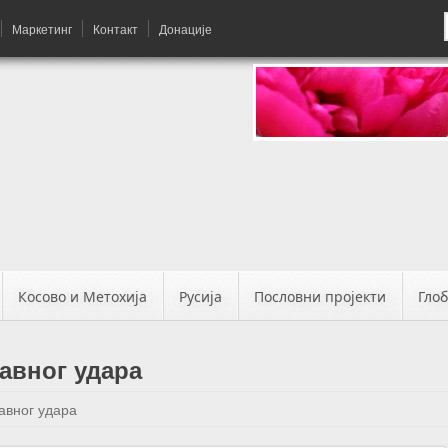
Маркетинг
Контакт
Донације
Косово и Метохија
Русија
Пословни пројекти
Гло
авног удара
авног удара