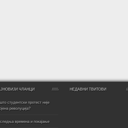
АЈНОВИЈИ ЧЛАНЦИ
НЕДАВНИ ТВИТОВИ
што студентски протест није
ојена револуција?
следња времена и покајање