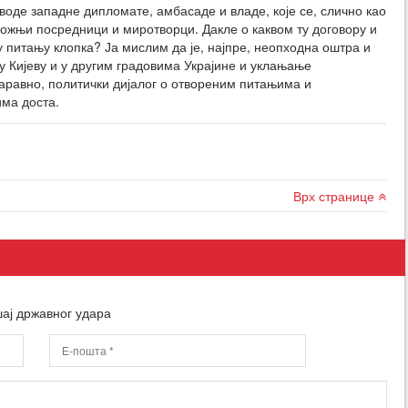
воде западне дипломате, амбасаде и владе, које се, слично као
божњи посредници и миротворци. Дакле о каквом ту договору и
у питању клопка? Ја мислим да је, најпре, неопходна оштра и
у Кијеву и у другим градовима Украјине и уклањање
наравно, политички дијалог о отвореним питањима и
има доста.
Врх странице
ај државног удара