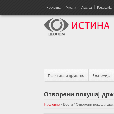
Насловна
Мисија
Архива
Редакција
Политика и друштво
Економија
Отворени покушај држ
Насловна
/
Вести
/
Отворени покушај држ