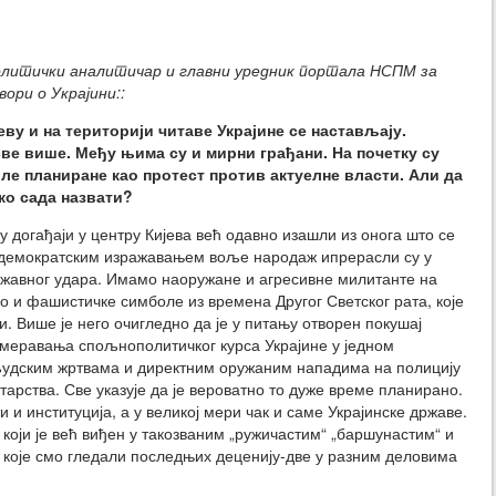
литички аналитичар и главни уредник портала НСПМ за
вори о Украјини::
еву и на територији читаве Украјине се настављају.
ве више. Међу њима су и мирни грађани. На почетку су
иле планиране као протест против актуелне власти. Али да
ако сада назвати?
у догађаји у центру Кијева већ одавно изашли из онога што се
 демократским изражавањем воље народаж ипрерасли су у
ржавног удара. Имамо наоружане и агресивне милитанте на
мо и фашистичке симболе из времена Другог Светског рата, које
. Више је него очигледно да је у питању отворен покушај
смеравања спољнополитичког курса Украјине у једном
људским жртвама и директним оружаним нападима на полицију
тарства. Све указује да је вероватно то дуже време планирано.
и и институција, а у великој мери чак и саме Украјинске државе.
оји је већ виђен у такозваним „ружичастим“ „баршунастим“ и
, које смо гледали последњих деценију-две у разним деловима