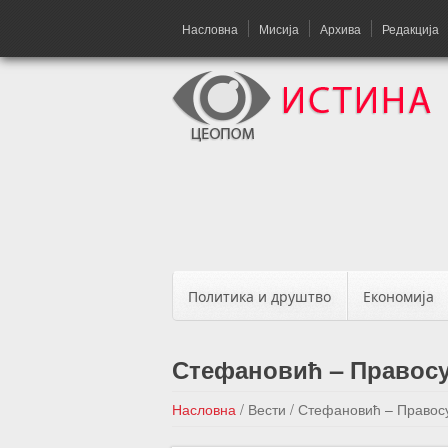
Насловна
Мисија
Архива
Редакција
Политика и друштво
Економија
Стефановић – Правосу
Насловна
/
Вести
/
Стефановић – Правосу