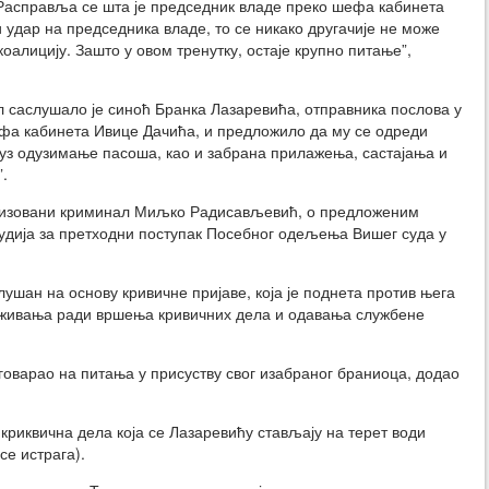
. Расправља се шта је председник владе преко шефа кабинета
и удар на председника владе, то се никако другачије не може
коалицију. Зашто у овом тренутку, остаје крупно питање”,
 саслушало је синоћ Бранка Лазаревића, отправника послова у
фа кабинета Ивице Дачића, и предложило да му се одреди
уз одузимање пасоша, као и забрана прилажења, састајања и
.
ганизовани криминал Миљко Радисављевић, о предложеним
удија за претходни поступак Посебног одељења Вишег суда у
лушан на основу кривичне пријаве, која је поднета против њега
руживања ради вршења кривичних дела и одавања службене
дговарао на питања у присуству свог изабраног браниоца, додао
криквична дела која се Лазаревићу стављају на терет води
се истрага).