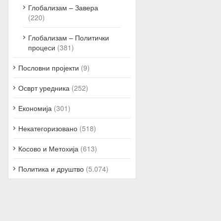
Глобализам – Завера
(220)
Глобализам – Политички
процеси
(381)
Пословни пројекти
(9)
Осврт уредника
(252)
Економија
(301)
Некатегоризовано
(518)
Косово и Метохија
(613)
Политика и друштво
(5.074)