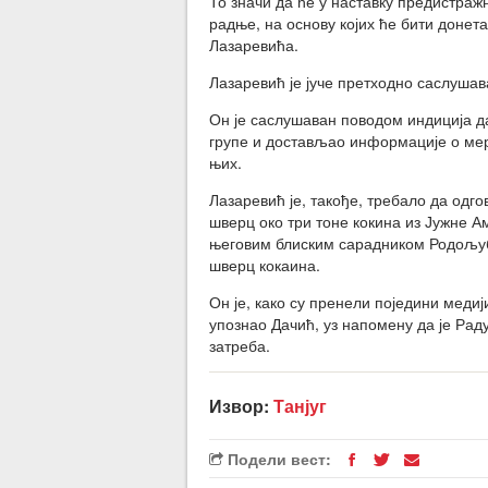
То значи да ће у наставку предистраж
радње, на основу којих ће бити донета
Лазаревића.
Лазаревић је јуче претходно саслушав
Он је саслушаван поводом индиција д
групе и достављао информације о ме
њих.
Лазаревић је, такође, требало да одг
шверц око три тоне кокина из Јужне А
његовим блиским сарадником Родољуб
шверц кокаина.
Он је, како су пренели поједини меди
упознао Дачић, уз напомену да је Рад
затреба.
Извор:
Танјуг
Подели вест: