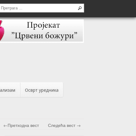
бализам
Осврт уредника
←Претходна вест
Следећа вест →