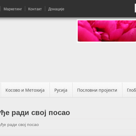
Маркетинг
Контакт
Донације
Косово и Метохија
Русија
Пословни пројекти
Гло
ђе ради свој посао
ђе ради свој посао