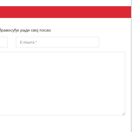
равосуђе ради свој посао