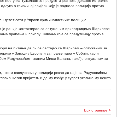
ног поступка Тужилаштво предузети још неке доказне истражне
 одлука о кривичној пријави коју је поднела полиција против
ан девет сати у Управи криминалистичке полиције.
а је раније контактирао са оптуженим припадницима Шарићеве
рама праћења и прислушкивања које се предузимају против
овори на питања да ли се састајао са Шарићем – оптуженим за
мерике у Западну Европу и за прање пара у Србији, као и
ом Радуловићем, званим Миша Банана, такође оптуженим за
ји, током саслушања у полицији рекао да га је са Радуловићем
уловић његов пријатељ и да му изађе у сусрет уколико му нешто
Врх странице