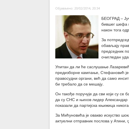
Објављено: 20/02/2014, 20:34
БЕОГРАД – Ју
бившег шефа к
након тога од
За потпредсед
обављају прав
председник по
очигледан уда
Упитан да ли ће саслушање Лазаревић
предизборне кампање, Стефановић је 
правосудни органи, већ да само инсити
би требало да се мешају.
Он такође поручује да сви који су се
да су СНС и њихов лидер Александар 
показали да партијска књижица никога
За Мићуновића је овакво искуство шок
актуелни отправник послова у Атини, г