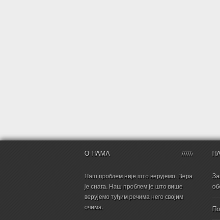
О НАМА
Н
За
Наш проблем није што верујемо. Вера
об
је снага. Наш проблем је што више
верујемо туђим речима него својим
очима.
По