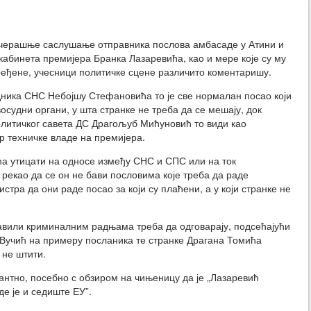
черашње саслушање отправника послова амбасаде у Атини и
абинета премијера Бранка Лазаревића, као и мере које су му
ређене, учесници политичке сцене различито коментаришу.
ника СНС Небојшу Стефановића то је све нормалан посао који
осудни органи, у шта странке не треба да се мешају, док
литичког савета ДС Драгољуб Мићуновић то види као
р техничке владе на премијера.
а утицати на односе између СНС и СПС или на ток
рекао да се он не бави пословима које треба да раде
стра да они раде посао за који су плаћени, а у који странке не
 бавили криминалним радњама треба да одговарају, подсећајући
Вучић на примеру посланика те странке Драгана Томића
 не штити.
антно, посебно с обзиром на чињеницу да је „Лазаревић
де је и седиште ЕУ”.