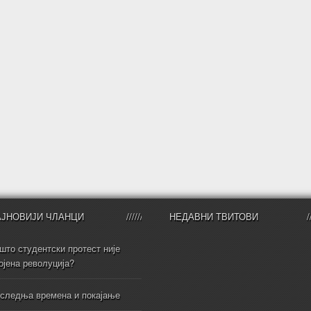
АЈНОВИЈИ ЧЛАНЦИ
НЕДАВНИ ТВИТОВИ
што студентски протест није
ојена револуција?
следња времена и покајање