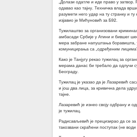
„Долази одатле и иде право у затвор
одавао као тајну. Техничка влада врш
разумети него удар на ту странку и ту 
изјавио је Мићуновић за Б92.
Тужилаштво за организовани криминал
амбасади Србије у Атини и бившег ше
мера забране напуштања боравишта, 
комуницирања са „одређеним лицима”
Како је Танјугу рекао тужилац за ор
мерама данас би требало да одлучи с
Београду.
Тужилац је указао да је Лазаревић сас
и још два лица, за кривична дела уд
тајне.
Лазаревић је изнео своју одбрану и о
је тужилац.
Радисављевић је прецизирао да се за 
такозвани скраћени поступак (не води 