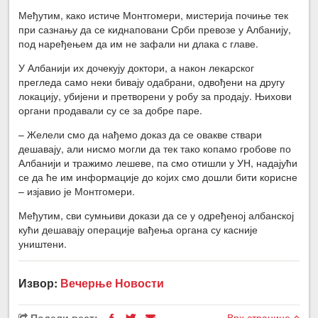
Међутим, како истиче Монтгомери, мистерија почиње тек
при сазнању да се киднаповани Срби превозе у Албанију,
под наређењем да им не зафали ни длака с главе.
У Албанији их дочекују доктори, а након лекарског
прегледа само неки бивају одабрани, одвођени на другу
локацију, убијени и претворени у робу за продају. Њихови
органи продавали су се за добре паре.
– Желели смо да нађемо доказ да се овакве ствари
дешавају, али нисмо могли да тек тако копамо гробове по
Албанији и тражимо лешеве, па смо отишли у УН, надајући
се да ће им информације до којих смо дошли бити корисне
– изјавио је Монтгомери.
Међутим, сви сумњиви докази да се у одређеној албанској
кући дешавају операције вађења органа су касније
уништени.
Извор:
Вечерње Новости
Подели вест:
Врх странице