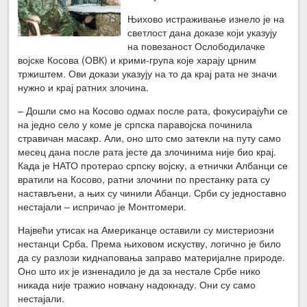
Њихово истраживање изнело је на
светлост дана доказе који указују
на повезаност Ослободилачке
војске Косова (ОВК) и крими-група које харају црним
тржиштем. Ови докази указују на то да крај рата не значи
нужно и крај ратних злочина.
– Дошли смо на Косово одмах после рата, фокусирајући се
на једно село у коме је српска паравојска починила
стравичан масакр. Али, оно што смо затекли на путу само
месец дана после рата јесте да злочинима није био крај.
Када је НАТО протерао српску војску, а етнички Албанци се
вратили на Косово, ратни злочини по престанку рата су
настављени, а њих су чинили Абанци. Срби су једноставно
нестајали – испричао је Монтгомери.
Највећи утисак на Американце оставили су мистериозни
нестанци Срба. Према њиховом искуству, логично је било
да су разлози киднаповања заправо материјалне природе.
Оно што их је изненадило је да за нестале Србе нико
никада није тражио новчану надокнаду. Они су само
нестајали.