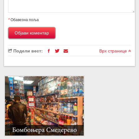
*
Обавезна поља
Подели вест:
Врх странице