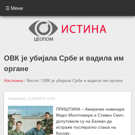
☰ Мени
ОВК је убијала Србе и вадила им
органе
Насловна
/
Вести
/
ОВК је убијала Србе и вадила им органе
←Претходна вест
Следећа вест →
Објављено: 21/06/2014, 14:44
ПРИШТИНА – Амерички новинари
Мајкл Монтгомери и Стивен Смит,
допутовали су на Балкан да
истраже послератно стање на
Косову.