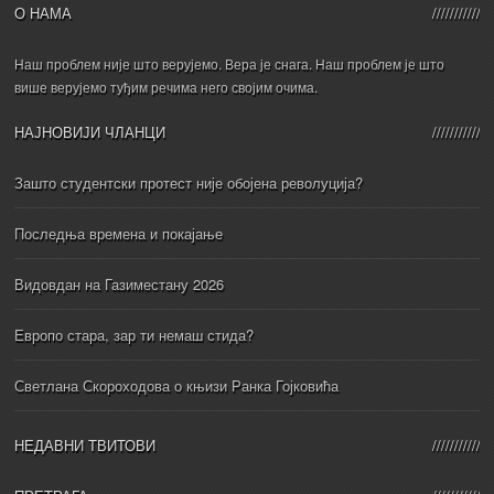
О НАМА
Наш проблем није што верујемо. Вера је снага. Наш проблем је што
више верујемо туђим речима него својим очима.
НАЈНОВИЈИ ЧЛАНЦИ
Зашто студентски протест није обојена револуција?
Последња времена и покајање
Видовдан на Газиместану 2026
Европо стара, зар ти немаш стида?
Светлана Скороходова о књизи Ранка Гојковића
НЕДАВНИ ТВИТОВИ