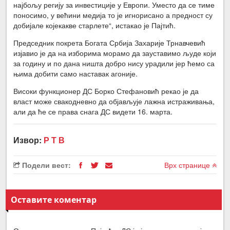
најбољу регију за инвестиције у Европи. Уместо да се тиме
поносимо, у већини медија то је игнорисано а предност су
добијале којекакве старлете“, истакао је Пајтић.
Председник покрета Богата Србија Захарије Трнавчевић
изјавио је да на изборима морамо да зауставимо људе који
за годину и по дана ништа добро нису урадили јер ћемо са
њима добити само наставак агоније.
Високи функционер ДС Борко Стефановић рекао је да
власт може свакодневно да објављује лажна истраживања,
али да ће се права снага ДС видети 16. марта.
Извор:
Р Т В
Подели вест:
Врх странице
Оставите коментар