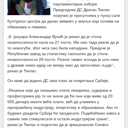
парламентарне изборе.
Председник ДС Драган Ђилас
поручио је присутнима у пуној сали
Културног центра да данас живимо у земљи која почива на
обманама и лажима.
„6. јануара Александар Вучић је рекао да је стопа
незапослености пала на 21 посто. Ми смо тада рекли да је
то немогуће, због чега смо били нападани. Прекјуче је
Републички завод за статистику саопштио да је стопа
незапослености 29 посто. Разлог таквог исхода је што нико
у држави нема идеју ни визију како да запослимо људе“,
рекао је Ђилас.
Он каже да једино ДС има план за покретање Србије.
„Решење није да смањимо плате лекарима, судијама и
професорима јер то не значи да ће они који живе од 20
000 динара имати веће плате, већ да улажемо у
прехрамбену индустрију, енергетику и образовање. Ако то
будемо урадили Србија ће продисати. Подићићемо извоз а
самим тим стимулисати и остале индустријске гране“,
рекао је Ђилас и подсетио да је зрењанински Синвоз