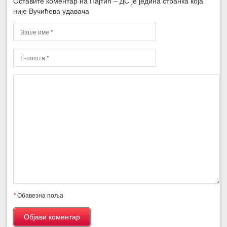
Оставите коментар на Пајтић – ДС је једина странка која
није Вучићева удавача
*
Обавезна поља