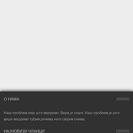
О НАМА
Наш проблем није што верујемо. Вера је снага. Наш проблем је што
више верујемо туђим речима него својим очима.
НАЈНОВИЈИ ЧЛАНЦИ