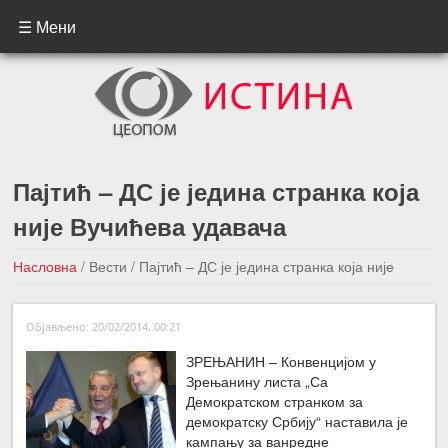
☰ Мени
Пајтић – ДС је једина странка која
није Вучићева удавача
Насловна
/
Вести
/
Пајтић – ДС је једина странка која није
Вучићева удавача
Објављено: 20/02/2014, 00:21
←Претходна вест
Следећа вест →
ЗРЕЊАНИН – Конвенцијом у
Зрењанину листа „Са
Демократском странком за
демократску Србију“ наставила је
кампању за ванредне