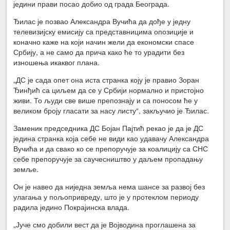
једини прави посао добио од града Београда.
Ђилас је позвао Александра Вучића да дође у једну
телевизијску емисију са представницима опозиције и
коначно каже на који начин жели да економски спасе
Србију, а не само да прича како ће то урадити без
изношења икаквог плана.
„ДС је сада опет она иста странка коју је правио Зоран
Ђинђић са циљем да се у Србији нормално и пристојно
живи. То људи све више препознају и са поносом ће у
великом броју гласати за насу листу“, закључио је Ђилас.
Заменик председника ДС Бојан Пајтић рекао је да је ДС
једина странка која себе не види као удавачу Александра
Вучића и да свако ко се препоручује за коалицију са СНС
себе препоручује за саучесништво у даљем пропадању
земље.
Он је навео да ниједна земља нема шансе за развој без
улагања у пољопривреду, што је у протеклом периоду
радила једино Покрајинска влада.
„Јуче смо добили вест да је Војводина проглашена за