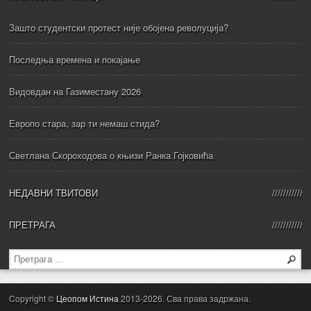
Зашто студентски протест није обојена револуција?
Последња времена и покајање
Видовдан на Газиместану 2026
Европо стара, зар ти немаш стида?
Светлана Скороходова о књизи Ранка Гојковића
НЕДАВНИ ТВИТОВИ
ПРЕТРАГА
Copyright ©
Цеопом Истина
2013-2026. Сва права задржана.