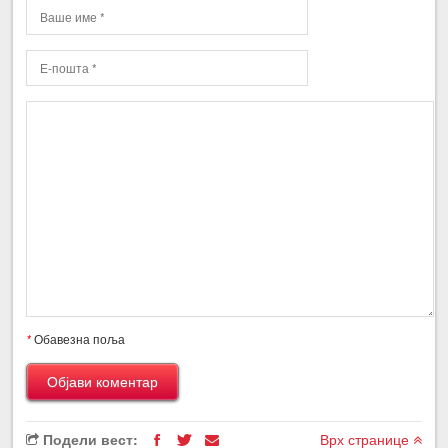
*
Обавезна поља
Подели вест:
Врх странице