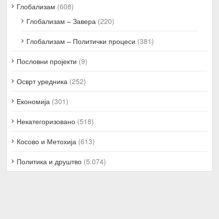
Глобализам
(608)
Глобализам – Завера
(220)
Глобализам – Политички процеси
(381)
Пословни пројекти
(9)
Осврт уредника
(252)
Економија
(301)
Некатегоризовано
(518)
Косово и Метохија
(613)
Политика и друштво
(5.074)