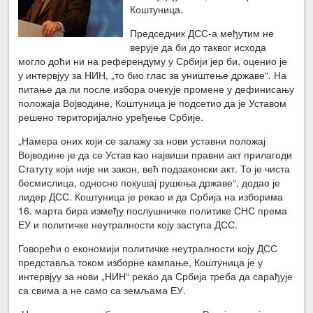
Коштуница.
Председник ДСС-а међутим не
верује да би до таквог исхода
могло доћи ни на референдуму у Србији јер би, оценио је
у интервјуу за НИН, „то био глас за уништење државе“. На
питање да ли после избора очекује промене у дефинисању
положаја Војводине, Коштуница је подсетио да је Уставом
решено територијално уређење Србије.
„Намера оних који се залажу за нови уставни положај
Војводине је да се Устав као највиши правни акт прилагоди
Статуту који није ни закон, већ подзаконски акт. То је чиста
бесмислица, односно покушај рушења државе“, додао је
лидер ДСС. Коштуница је рекао и да Србија на изборима
16. марта бира између послушничке политике СНС према
ЕУ и политичке неутралности коју заступа ДСС.
Говорећи о економији политичке неутралности коју ДСС
представља током изборне кампање, Коштуница је у
интервјуу за нови „НИН“ рекао да Србија треба да сарађује
са свима а не само са земљама ЕУ.