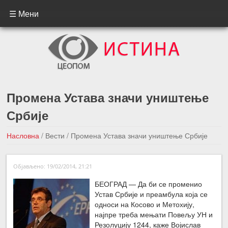
☰ Мени
Промена Устава значи уништење
Србије
Насловна
/
Вести
/
Промена Устава значи уништење Србије
←Претходна вест
Следећа вест →
Објављено: 19/02/2014, 21:21
БЕОГРАД — Да би се променио
Устав Србије и преамбула која се
односи на Косово и Метохију,
најпре треба мењати Повељу УН и
Резолуцију 1244, каже Војислав