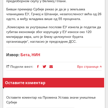
предизборном скупу у Великој Плани.
Бивши премијер Србије рекао је да је у земљама
чланицама ЕУ, Грчкој и Шпанији, незапосленост већа од 26
одсто, а међу младима више од 55 процената.
„Комесарка за унутрашње послове ЕУ изнела је податак да
губитак економије због корупције у ЕУ износи око 120
милијарди евра, што је близу целокупног буџета
организације“, нагласио је председник ДСС.
Извор:
Бета, НИН
Подели вест:
Врх странице
Оставите коментар
Оставите коментар на Промена Устава значи уништење
Србије