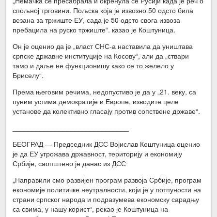
„Немачка се пресабрала и окренула се Русији када је реч о
спољној трговини. Пољска која је извозно 50 одсто била
везана за тржиште ЕУ, сада је 50 одсто свога извоза
пребацила на руско тржиште“. казао је Коштуница.
Он је оценио да је „власт СНС-а наставила да уништава
српске државне институције на Косову“, али да „ствари
тамо и даље не функционишу како се то желело у
Бриселу“.
Према његовим речима, недопустиво је да у „21. веку, са
пуним устима демократије и Европе, изводите целе
установе да колективно гласају против сопствене државе“.
______________________________
БЕОГРАД — Председник ДСС Војислав Коштуница оценио
је да ЕУ угрожава државност, територију и економију
Србије, саопштено је данас из ДСС
„Направили смо развијен програм развоја Србије, програм
економије политичке неутралности, који је у потпуности на
страни српског народа и подразумева економску сарадњу
са свима, у нашу корист“, рекао је Коштуница на