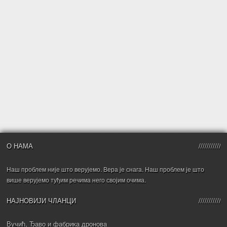
О НАМА
Наш проблем није што верујемо. Вера је снага. Наш проблем је што
више верујемо туђим речима него својим очима.
НАЈНОВИЈИ ЧЛАНЦИ
Вучић, Ђаво и фабрика дронова