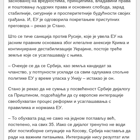
заснованој на вредностима, принципима, владавини права
и поштовању људских права и основних слобода, зарад
стабилније, сигурније и просперитетније будућности својих
грађана. И, ЕУ је одговорила покретањем приступних
преговора – рекао је Стано.
Што се тиче санкција против Русије, које је увела ЕУ на
јасним правним основама због илегалне анексије Крима и
континуиране дестабилизације Украјине, постоје треће
земље које се усаглашавају с њима.
– Очекује се да се Србија, као земља кандидат за
чланство, у потпуности усклади са свим одлукама спољне
политике ЕУ у време уласка у Унију – истакао је он.
Стано је рекао да не сумња у посвећеност Србије дијалогу
са Приштином, подсећајући да су европске интеграције
свеобухватан процес реформи и усаглашавања с
правилима и нормама ЕУ.
– То обухвата рад не само на једном поглављу већ,
постепено, на свих 35. Иако се дијалог тренутно не води
због постизборне ситуације на Косову, Србија наставља да
ради на важним питањима. Интеграције нису резултат или