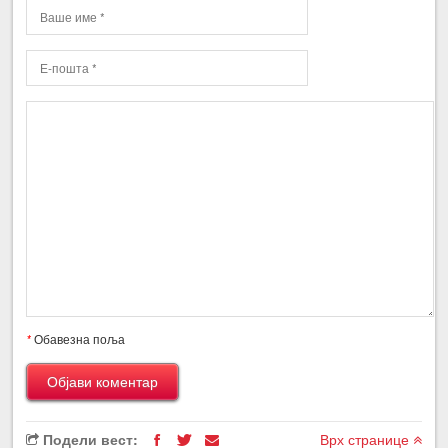
*
Обавезна поља
Подели вест:
Врх странице