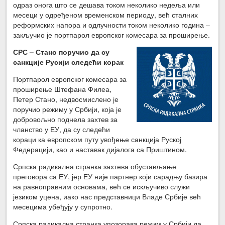
одраз онога што се дешава током неколико недеља или
месеци у одређеном временском периоду, већ сталних
реформских напора и одлучности током неколико година –
закључио је портпарол европског комесара за проширење.
СРС – Стано поручио да су
санкције Русији следећи корак
Портпарол европског комесара за
проширење Штефана Филеа,
Петер Стано, недвосмислено је
поручио режиму у Србији, која је
добровољно поднела захтев за
чланство у ЕУ, да су следећи
кораци ка европском путу увођење санкција Руској
Федерацији, као и наставак дијалога са Приштином.
Српска радикална странка захтева обустављање
преговора са ЕУ, јер ЕУ није партнер који сарадњу базира
на равноправним основама, већ се искључиво служи
језиком уцена, иако нас представници Владе Србије већ
месецима убеђују у супротно.
Српска радикална странка упозорава режим у Србији да