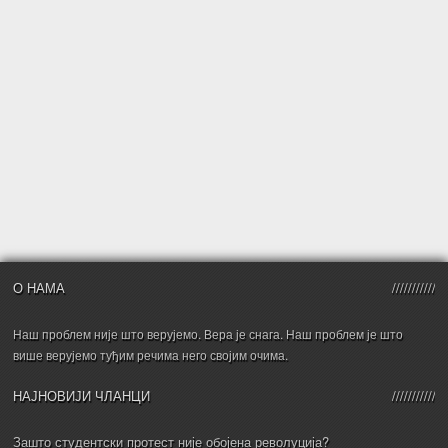
О НАМА
Наш проблем није што верујемо. Вера је снага. Наш проблем је што
више верујемо туђим речима него својим очима.
НАЈНОВИЈИ ЧЛАНЦИ
Зашто студентски протест није обојена револуција?