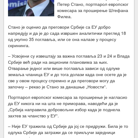
Петер Стано, портпарол европског
комесара за проширење Штефана
Филеа.
Стано је оценио да преговори Србије са ЕУ добро
напредују и да је до сада извршен аналитички преглед 18
од укупно 35 поглавља, или се она налазе у процесу
скрининга.
– Усвојени су извештају за важна поглавља 23 и 24 и Влада
Србије већ ради на акционим плановима за њих.
Отварање једног или више поглавља зависи од одлуке
земаља чланица ЕУ и до тога долази када оне осете да је
све у овом процесу спремно и да преговори могу да
започну – рекао је Стано за данашње „Новости“.
Портпарол европског комесара за проширење је нагласио
да ЕУ никога ни на шта не приморава, наводећи да је
„Србија направила добровољни избор када је поднела
захтев за чланство у ЕУ“.
– Није ЕУ тражила од Србије да јој се придружи. Била је то
одлука Србије да затражи да се прикључи заједници