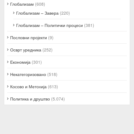
Глобализам
(608)
Глобализам – Завера
(220)
Глобализам – Политички процеси
(381)
Пословни пројекти
(9)
Осврт уредника
(252)
Економија
(301)
Некатегоризовано
(518)
Косово и Метохија
(613)
Политика и друштво
(5.074)