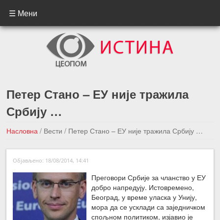
☰ Мени
Петер Стано – ЕУ није тражила
Србију …
Насловна
/
Вести
/
Петер Стано – ЕУ није тражила Србију …
←Претходна вест
Следећа вест →
Објављено: 18/08/2014, 14:41
Преговори Србије за чланство у ЕУ
добро напредују. Истовремено,
Београд, у време уласка у Унију,
мора да се усклади са заједничком
спољном политиком, изјавио је