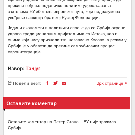
прекине вођење поданичке политике удовољавања
захтевима ЕУ због тзв. европског пута, који подразумева
увођење санкција братској Руској Федерацији.
Једини економски и политички спас је да се Србија окрене
управо традиционалним пријатељима са Истока, као и
онима који нису признали тзв. независно Косово, а режим у
Србији је у обавези да прекине самоубилачки процес
евроинтеграција.
Извор:
Танјуг
Подели вест:
Врх странице
Оставите коментар
Оставите коментар на Петер Стано – ЕУ није тражила
Србију …